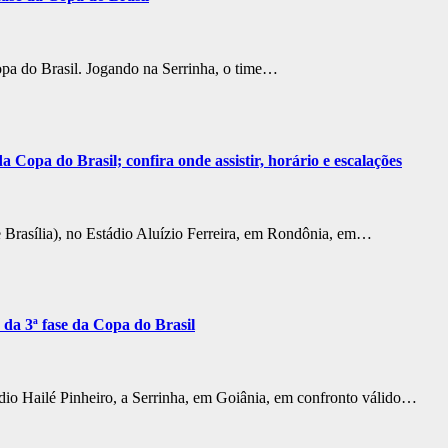
opa do Brasil. Jogando na Serrinha, o time…
a Copa do Brasil; confira onde assistir, horário e escalações
e Brasília), no Estádio Aluízio Ferreira, em Rondônia, em…
o da 3ª fase da Copa do Brasil
ádio Hailé Pinheiro, a Serrinha, em Goiânia, em confronto válido…