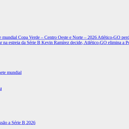
e mundial
Copa Verde – Centro Oeste e Norte – 2026
Atlético-GO perd
r na estreia da Série B
Kevin Ramírez decide, Atlético-GO elimina a Po
al