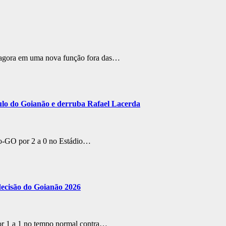
a, agora em uma nova função fora das…
título do Goianão e derruba Rafael Lacerda
ico-GO por 2 a 0 no Estádio…
 decisão do Goianão 2026
or 1 a 1 no tempo normal contra…