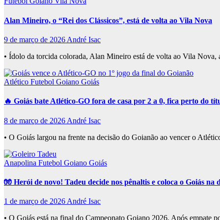
Futebol Goiano
Vila Nova
Alan Mineiro, o “Rei dos Clássicos”, está de volta ao Vila Nova
9 de março de 2026
André Isac
• Ídolo da torcida colorada, Alan Mineiro está de volta ao Vila Nov
Atlético
Futebol Goiano
Goiás
🔥 Goiás bate Atlético-GO fora de casa por 2 a 0, fica perto do 
8 de março de 2026
André Isac
• O Goiás largou na frente na decisão do Goianão ao vencer o Atlét
Anapolina
Futebol Goiano
Goiás
🧤 Herói de novo! Tadeu decide nos pênaltis e coloca o Goiás na
1 de março de 2026
André Isac
• O Goiás está na final do Campeonato Goiano 2026. Após empate p