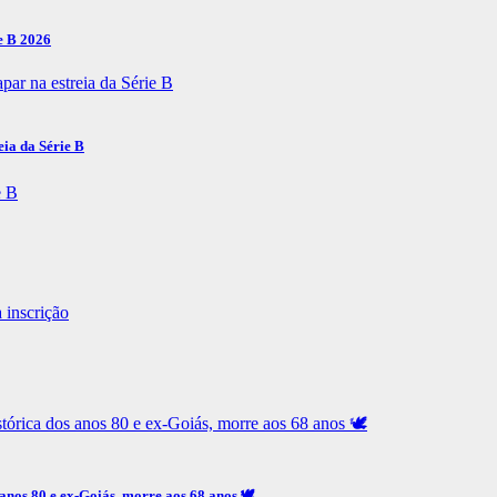
e B 2026
eia da Série B
 anos 80 e ex-Goiás, morre aos 68 anos 🕊️