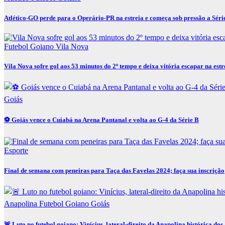
Atlético-GO perde para o Operário-PR na estreia e começa sob pressão a Séri
Futebol Goiano
Vila Nova
Vila Nova sofre gol aos 53 minutos do 2º tempo e deixa vitória escapar na estr
Goiás
⚽ Goiás vence o Cuiabá na Arena Pantanal e volta ao G-4 da Série B
Esporte
Final de semana com peneiras para Taça das Favelas 2024; faça sua inscrição
Anapolina
Futebol Goiano
Goiás
🚨 Luto no futebol goiano: Vinícius, lateral-direito da Anapolina histórica dos