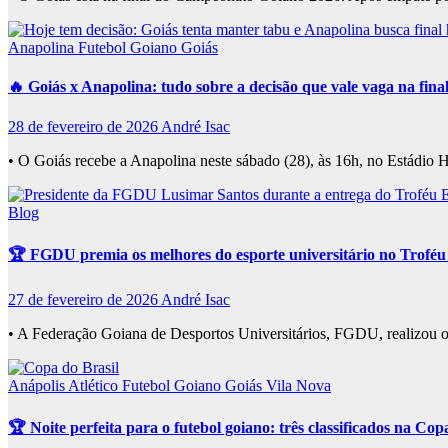
Anapolina
Futebol Goiano
Goiás
🔥 Goiás x Anapolina: tudo sobre a decisão que vale vaga na fin
28 de fevereiro de 2026
André Isac
• O Goiás recebe a Anapolina neste sábado (28), às 16h, no Estádio H
Blog
🏆 FGDU premia os melhores do esporte universitário no Troféu 
27 de fevereiro de 2026
André Isac
• A Federação Goiana de Desportos Universitários, FGDU, realizou o
Anápolis
Atlético
Futebol Goiano
Goiás
Vila Nova
🏆 Noite perfeita para o futebol goiano: três classificados na Cop