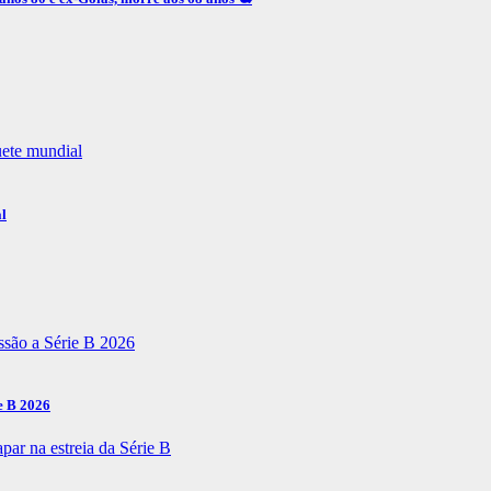
al
e B 2026