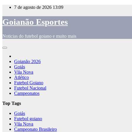
Skip
7 de agosto de 2026
13:09
to
content
Goianão Esportes
Noticias do futebol goiano e muito mais
Goianão 2026
Goiás
Vila Nova
Atlético
Futebol Goiano
Futebol Nacional
Campeonatos
Top Tags
Goiás
Futebol goiano
Vila Nova
Campeonato Brasileiro