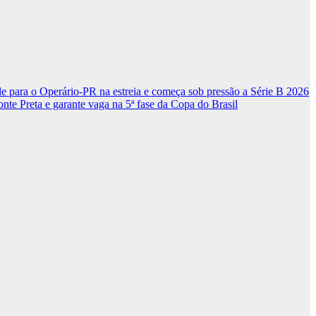
e para o Operário-PR na estreia e começa sob pressão a Série B 2026
nte Preta e garante vaga na 5ª fase da Copa do Brasil