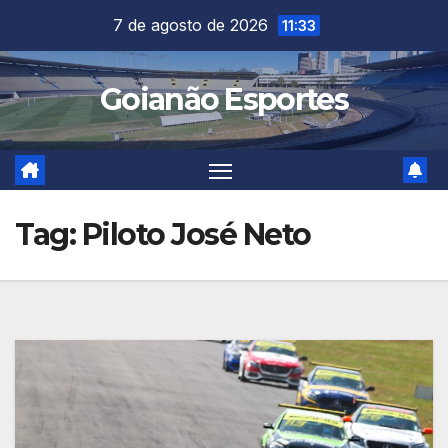
Skip
7 de agosto de 2026
11:33
to
content
Goianão Esportes
Tag:
Piloto José Neto