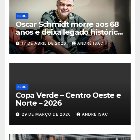
BLOG
Oscar Schmidt morre aos 68
anos e deixa legado histórico
no basquete mundial
17 DE ABRIL DE 2026
ANDRÉ ISAC
BLOG
Copa Verde – Centro Oeste e
Norte – 2026
29 DE MARÇO DE 2026
ANDRÉ ISAC