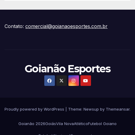
Contato:
comercial@goianaoesportes.com.br
Goianão Esportes
Proudly powered by WordPress
|
Theme:
Newsup
by
Themeansar
.
Goianão 2026
Goiás
Vila Nova
Atlético
Futebol Goiano