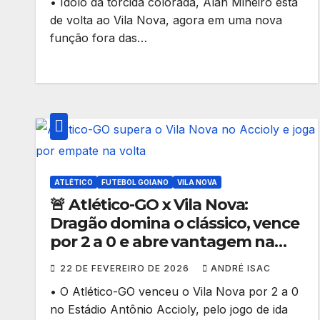
• Ídolo da torcida colorada, Alan Mineiro está
de volta ao Vila Nova, agora em uma nova
função fora das…
ATLÉTICO
FUTEBOL GOIANO
VILA NOVA
🚨 Atlético-GO x Vila Nova:
Dragão domina o clássico, vence
por 2 a 0 e abre vantagem na
semifinal do Goianão!
22 DE FEVEREIRO DE 2026
ANDRÉ ISAC
• O Atlético-GO venceu o Vila Nova por 2 a 0
no Estádio Antônio Accioly, pelo jogo de ida