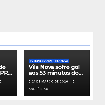
FUTEBOL GOIANO
VILA NOVA
de
Vila Nova sofre gol
-PR
aos 53 minutos do
meça
2º tempo e deixa
21 DE MARÇO DE 2026
érie
vitória escapar na
estreia da Série B
ANDRÉ ISAC