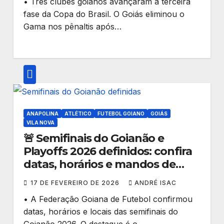
• Três clubes goianos avançaram à terceira
fase da Copa do Brasil. O Goiás eliminou o
Gama nos pênaltis após…
ANAPOLINA
ATLÉTICO
FUTEBOL GOIANO
GOIÁS
VILA NOVA
🚨 Semifinais do Goianão e
Playoffs 2026 definidos: confira
datas, horários e mandos de
campo
17 DE FEVEREIRO DE 2026
ANDRÉ ISAC
• A Federação Goiana de Futebol confirmou
datas, horários e locais das semifinais do
Goianão 2026. O destaque é o…