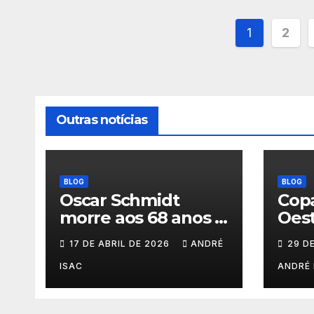
Pagina
1
2
de
posts
Outras notícias
BLOG
BLOG
Oscar Schmidt
Copa
morre aos 68 anos e
Oest
deixa legado
202
17 DE ABRIL DE 2026
ANDRÉ
29 D
histórico no
basquete mundial
ISAC
ANDRÉ 