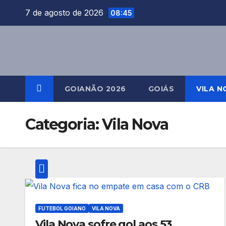
Skip
7 de agosto de 2026
08:45
to
content
GOIANÃO 2026
GOIÁS
VILA N
Categoria:
Vila Nova
FUTEBOL GOIANO
VILA NOVA
Vila Nova sofre gol aos 53