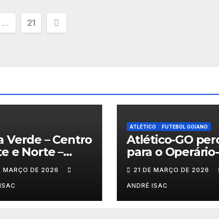
ção
…
21
ATLÉTICO
FUTEBOL GOIANO
 Verde – Centro
Atlético-GO per
e e Norte –
para o Operário
6
na estreia e co
E MARÇO DE 2026
21 DE MARÇO DE 2026
sob pressão a S
B 2026
ISAC
ANDRÉ ISAC