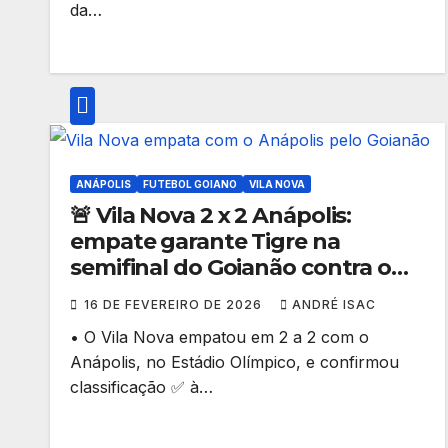
da…
ANÁPOLIS
FUTEBOL GOIANO
VILA NOVA
🚨 Vila Nova 2 x 2 Anápolis:
empate garante Tigre na
semifinal do Goianão contra o
Atlético; Goiás pega a Anapolina
16 DE FEVEREIRO DE 2026
ANDRÉ ISAC
• O Vila Nova empatou em 2 a 2 com o
Anápolis, no Estádio Olímpico, e confirmou
classificação ✅ à…