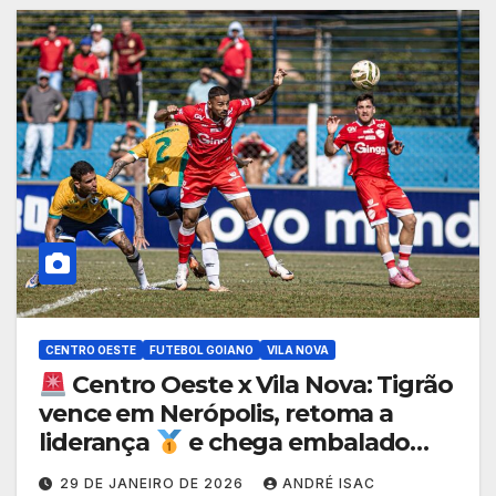
CENTRO OESTE
FUTEBOL GOIANO
VILA NOVA
Centro Oeste x Vila Nova: Tigrão
vence em Nerópolis, retoma a
liderança
e chega embalado
para o clássico no Goianão 2026
29 DE JANEIRO DE 2026
ANDRÉ ISAC