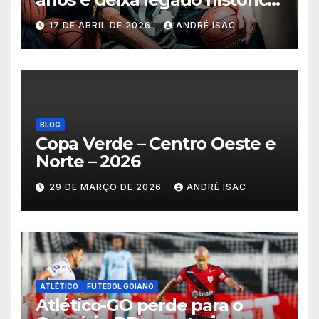
no basquete mundial
17 DE ABRIL DE 2026
ANDRÉ ISAC
BLOG
Copa Verde – Centro Oeste e
Norte – 2026
29 DE MARÇO DE 2026
ANDRÉ ISAC
ATLÉTICO
FUTEBOL GOIANO
Atlético-GO perde para o