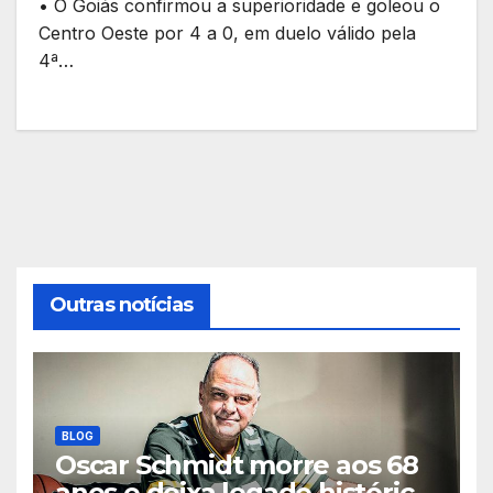
• O Goiás confirmou a superioridade e goleou o
Centro Oeste por 4 a 0, em duelo válido pela
4ª…
Outras notícias
BLOG
Oscar Schmidt morre aos 68
anos e deixa legado histórico