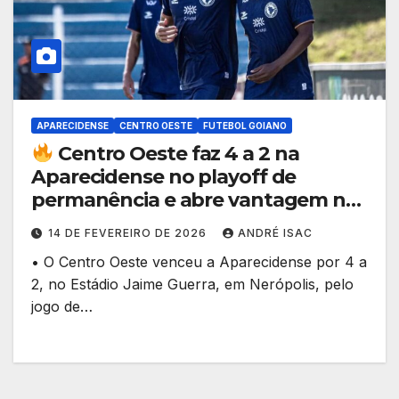
APARECIDENSE
CENTRO OESTE
FUTEBOL GOIANO
Centro Oeste faz 4 a 2 na
Aparecidense no playoff de
permanência e abre vantagem na
briga contra a queda
14 DE FEVEREIRO DE 2026
ANDRÉ ISAC
• O Centro Oeste venceu a Aparecidense por 4 a
2, no Estádio Jaime Guerra, em Nerópolis, pelo
jogo de…