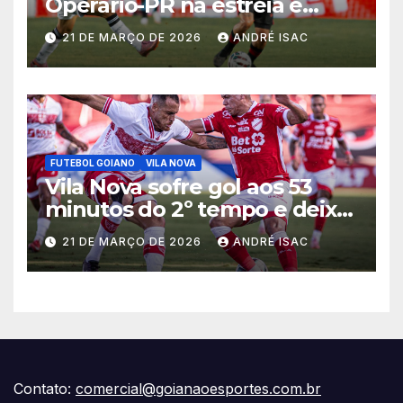
Operário-PR na estreia e
começa sob pressão a Série B
21 DE MARÇO DE 2026
ANDRÉ ISAC
2026
FUTEBOL GOIANO
VILA NOVA
Vila Nova sofre gol aos 53
minutos do 2º tempo e deixa
vitória escapar na estreia da
21 DE MARÇO DE 2026
ANDRÉ ISAC
Série B
Contato:
comercial@goianaoesportes.com.br