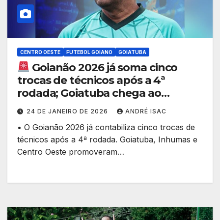
CENTRO OESTE
FUTEBOL GOIANO
GOIATUBA
Goianão 2026 já soma cinco
trocas de técnicos após a 4ª
rodada; Goiatuba chega ao
terceiro comandante
24 DE JANEIRO DE 2026
ANDRÉ ISAC
• O Goianão 2026 já contabiliza cinco trocas de
técnicos após a 4ª rodada. Goiatuba, Inhumas e
Centro Oeste promoveram…