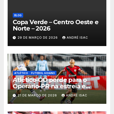
BLOG
Copa Verde – Centro Oeste e
Norte – 2026
29 DE MARÇO DE 2026
ANDRÉ ISAC
ATLÉTICO
FUTEBOL GOIANO
Atlético-GO perde para o
Operário-PR na estreia e
começa sob pressão a Série B
21 DE MARÇO DE 2026
ANDRÉ ISAC
2026