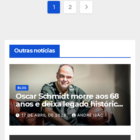
Paginação
1
2
de
posts
Outras notícias
BLOG
Oscar Schmidt morre aos 68
anos e deixa legado histórico
no basquete mundial
17 DE ABRIL DE 2026
ANDRÉ ISAC