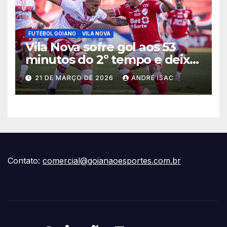
FUTEBOL GOIANO
VILA NOVA
Vila Nova sofre gol aos 53
minutos do 2º tempo e deixa
vitória escapar na estreia da
21 DE MARÇO DE 2026
ANDRÉ ISAC
Série B
Contato:
comercial@goianaoesportes.com.br