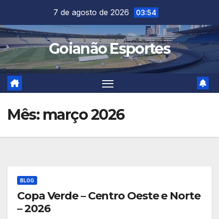
Skip
7 de agosto de 2026
03:54
to
content
Goianão Esportes
Mês:
março 2026
BLOG
Copa Verde – Centro Oeste e Norte
– 2026