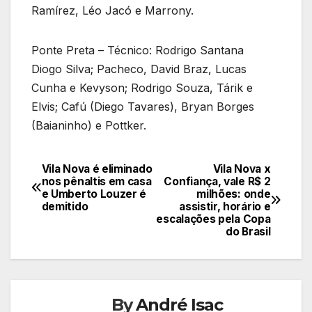
Ramírez, Léo Jacó e Marrony.
Ponte Preta – Técnico: Rodrigo Santana
Diogo Silva; Pacheco, David Braz, Lucas
Cunha e Kevyson; Rodrigo Souza, Tárik e
Elvis; Cafú (Diego Tavares), Bryan Borges
(Baianinho) e Pottker.
Vila Nova é eliminado
Vila Nova x
Navegação
nos pênaltis em casa
Confiança, vale R$ 2
e Umberto Louzer é
milhões: onde
de
demitido
assistir, horário e
escalações pela Copa
Post
do Brasil
By
André Isac