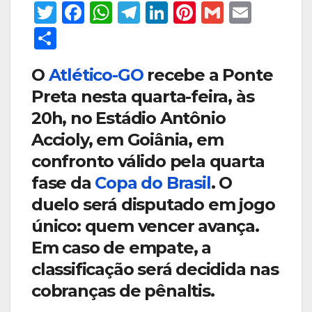
T
F
W
T
Li
Pi
G
E
w
a
h
el
n
nt
m
m
S
itt
c
at
e
k
er
ail
ail
h
O
Atlético-GO
recebe a Ponte
er
e
s
gr
e
e
ar
Preta nesta quarta-feira, às
b
A
a
dI
st
e
20h, no Estádio Antônio
o
p
m
n
Accioly, em Goiânia, em
o
p
confronto válido pela quarta
k
fase da
Copa do Brasil
. O
duelo será disputado em jogo
único: quem vencer avança.
Em caso de empate, a
classificação será decidida nas
cobranças de pênaltis.