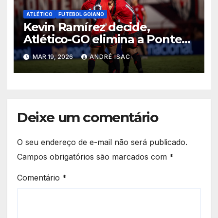
ATLÉTICO
FUTEBOL GOIANO
Kevin Ramírez decide,
Atlético-GO elimina a Ponte
Preta e garante vaga na 5ª
MAR 19, 2026
ANDRÉ ISAC
fase da Copa do Brasil
Deixe um comentário
O seu endereço de e-mail não será publicado.
Campos obrigatórios são marcados com
*
Comentário
*