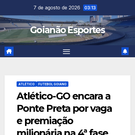
Skip
7 de agosto de 2026
03:13
to
content
Goianão Esportes
ATLÉTICO
FUTEBOL GOIANO
Atlético-GO encara a
Ponte Preta por vaga
e premiação
milionária na 4ª fase