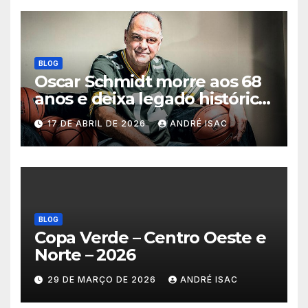
BLOG
Oscar Schmidt morre aos 68
anos e deixa legado histórico
no basquete mundial
17 DE ABRIL DE 2026
ANDRÉ ISAC
BLOG
Copa Verde – Centro Oeste e
Norte – 2026
29 DE MARÇO DE 2026
ANDRÉ ISAC