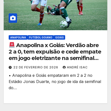
ANAPOLINA
FUTEBOL GOIANO
GOIÁS
Anapolina x Goiás: Verdão abre
2 a 0, tem expulsão e cede empate
em jogo eletrizante na semifinal
do Goianão!
22 DE FEVEREIRO DE 2026
ANDRÉ ISAC
• Anapolina e Goiás empataram em 2 a 2 no
Estádio Jonas Duarte, no jogo de ida da semifinal
do…