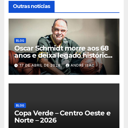
Outras notícias
BLOG
Oscar Schmidt morre aos 68
anos e deixa legado histórico
no basquete mundial
17 DE ABRIL DE 2026
ANDRÉ ISAC
BLOG
Copa Verde – Centro Oeste e
Norte – 2026