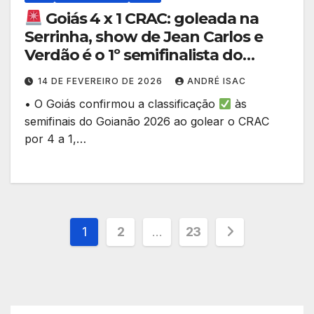
Goiás 4 x 1 CRAC: goleada na
Serrinha, show de Jean Carlos e
Verdão é o 1º semifinalista do
Goianão 2026!
14 DE FEVEREIRO DE 2026
ANDRÉ ISAC
• O Goiás confirmou a classificação
às
semifinais do Goianão 2026 ao golear o CRAC
por 4 a 1,…
Paginação
1
2
…
23
de
posts