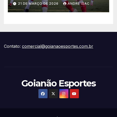
vitória escapar na estreia da
21 DE MARÇO DE 2026
ANDRÉ ISAC
Série B
Contato:
comercial@goianaoesportes.com.br
Goianão Esportes