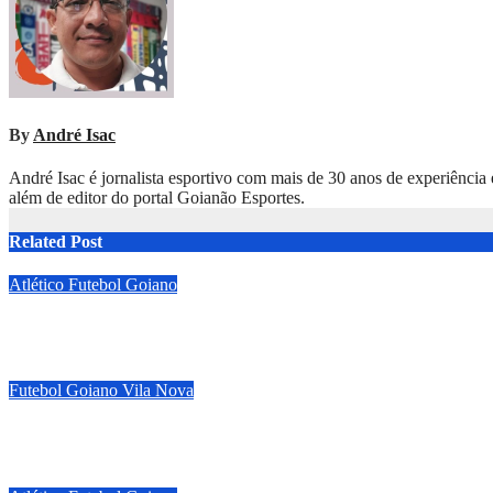
By
André Isac
André Isac é jornalista esportivo com mais de 30 anos de experiência
além de editor do portal Goianão Esportes.
Related Post
Atlético
Futebol Goiano
Atlético-GO perde para o Operário-PR na estreia e começa sob p
mar 21, 2026
André Isac
Futebol Goiano
Vila Nova
Vila Nova sofre gol aos 53 minutos do 2º tempo e deixa vitória es
mar 21, 2026
André Isac