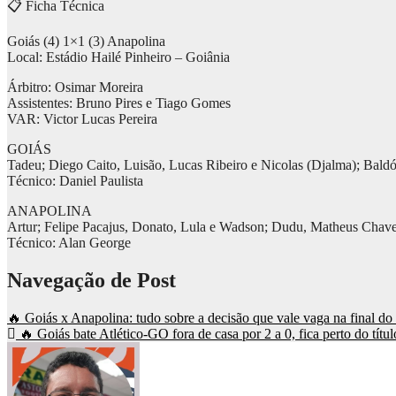
📋 Ficha Técnica
Goiás (4) 1×1 (3) Anapolina
Local: Estádio Hailé Pinheiro – Goiânia
Árbitro: Osimar Moreira
Assistentes: Bruno Pires e Tiago Gomes
VAR: Victor Lucas Pereira
GOIÁS
Tadeu; Diego Caito, Luisão, Lucas Ribeiro e Nicolas (Djalma); Bal
Técnico: Daniel Paulista
ANAPOLINA
Artur; Felipe Pacajus, Donato, Lula e Wadson; Dudu, Matheus Chave
Técnico: Alan George
Navegação de Post
🔥 Goiás x Anapolina: tudo sobre a decisão que vale vaga na final 
🔥 Goiás bate Atlético-GO fora de casa por 2 a 0, fica perto do tít