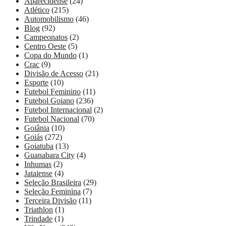
Aparecidense
(24)
Atlético
(215)
Automobilismo
(46)
Blog
(92)
Campeonatos
(2)
Centro Oeste
(5)
Copa do Mundo
(1)
Crac
(9)
Divisão de Acesso
(21)
Esporte
(10)
Futebol Feminino
(11)
Futebol Goiano
(236)
Futebol Internacional
(2)
Futebol Nacional
(70)
Goiânia
(10)
Goiás
(272)
Goiatuba
(13)
Guanabara City
(4)
Inhumas
(2)
Jataiense
(4)
Seleção Brasileira
(29)
Seleção Feminina
(7)
Terceira Divisão
(11)
Triathlon
(1)
Trindade
(1)