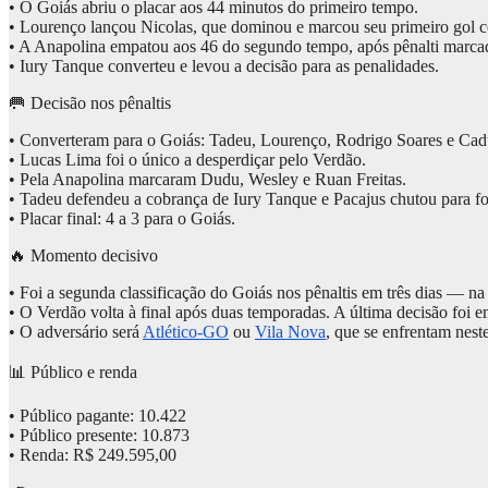
• O Goiás abriu o placar aos 44 minutos do primeiro tempo.
• Lourenço lançou Nicolas, que dominou e marcou seu primeiro gol c
• A Anapolina empatou aos 46 do segundo tempo, após pênalti marc
• Iury Tanque converteu e levou a decisão para as penalidades.
🥅 Decisão nos pênaltis
• Converteram para o Goiás: Tadeu, Lourenço, Rodrigo Soares e Cad
• Lucas Lima foi o único a desperdiçar pelo Verdão.
• Pela Anapolina marcaram Dudu, Wesley e Ruan Freitas.
• Tadeu defendeu a cobrança de Iury Tanque e Pacajus chutou para fo
• Placar final: 4 a 3 para o Goiás.
🔥 Momento decisivo
• Foi a segunda classificação do Goiás nos pênaltis em três dias — na
• O Verdão volta à final após duas temporadas. A última decisão foi 
• O adversário será
Atlético-GO
ou
Vila Nova
, que se enfrentam nes
📊 Público e renda
• Público pagante: 10.422
• Público presente: 10.873
• Renda: R$ 249.595,00