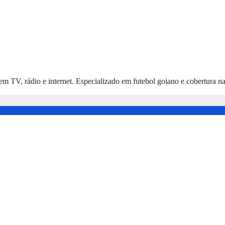
 em TV, rádio e internet. Especializado em futebol goiano e cobertura 
ressão a Série B 2026
capar na estreia da Série B