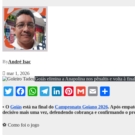
By
André Isac
mar 1, 2026
Goiás elimina a Anapolina nos pênaltis e volta à fi
Twitter
Facebook
WhatsApp
Telegram
LinkedIn
Pinterest
Gmail
Email
Share
• O
Goiás
está na final do
Campeonato Goiano 2026
. Após empate
decisivo mais uma vez, defendendo cobrança e confirmando o p
⚽ Como foi o jogo