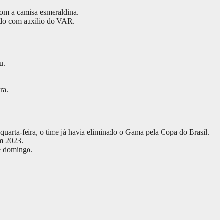
om a camisa esmeraldina.
ado com auxílio do VAR.
u.
ra.
 quarta-feira, o time já havia eliminado o Gama pela Copa do Brasil.
em 2023.
te domingo.