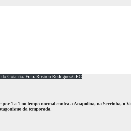
nal do Goianão. Foto: Rosiron Rodrigues/GEC
 por 1 a 1 no tempo normal contra a Anapolina, na Serrinha, o Ver
rotagonismo da temporada.