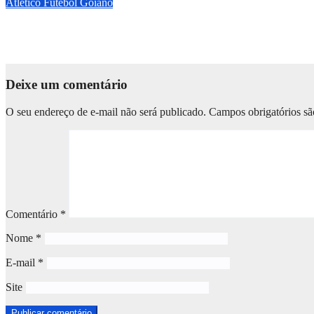
Atlético
Futebol Goiano
Kevin Ramírez decide, Atlético-GO elimina a Ponte Preta e garan
mar 19, 2026
André Isac
Deixe um comentário
O seu endereço de e-mail não será publicado.
Campos obrigatórios s
Comentário
*
Nome
*
E-mail
*
Site