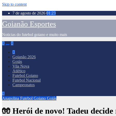
Skip to content
7 de agosto de 2026
01:23
Goianão Esportes
Noticias do futebol goiano e muito mais
Goianão 2026
Goiás
Vila Nova
Atlético
Futebol Goiano
Futebol Nacional
Campeonatos
Anapolina
Futebol Goiano
Goiás
🧤 Herói de novo! Tadeu decide 