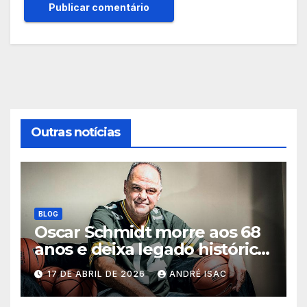
Outras notícias
BLOG
Oscar Schmidt morre aos 68
anos e deixa legado histórico
no basquete mundial
17 DE ABRIL DE 2026
ANDRÉ ISAC