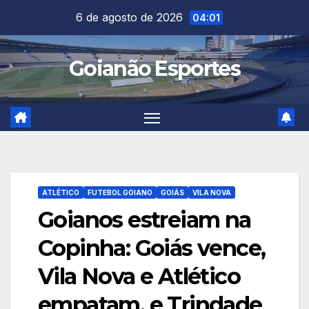
Skip
6 de agosto de 2026
04:01
to
content
Goianão Esportes
ATLÉTICO
FUTEBOL GOIANO
GOIÁS
VILA NOVA
Goianos estreiam na
Copinha: Goiás vence,
Vila Nova e Atlético
empatam, e Trindade