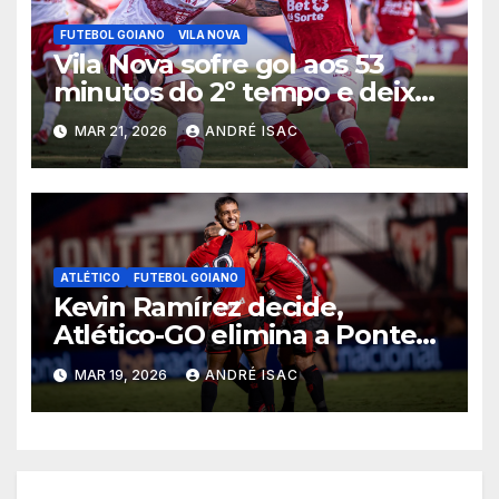
FUTEBOL GOIANO
VILA NOVA
Vila Nova sofre gol aos 53
minutos do 2º tempo e deixa
vitória escapar na estreia da
MAR 21, 2026
ANDRÉ ISAC
Série B
ATLÉTICO
FUTEBOL GOIANO
Kevin Ramírez decide,
Atlético-GO elimina a Ponte
Preta e garante vaga na 5ª
MAR 19, 2026
ANDRÉ ISAC
fase da Copa do Brasil