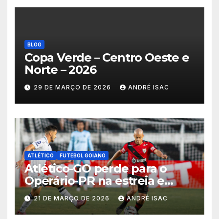
BLOG
Copa Verde – Centro Oeste e
Norte – 2026
29 DE MARÇO DE 2026
ANDRÉ ISAC
ATLÉTICO
FUTEBOL GOIANO
Atlético-GO perde para o
Operário-PR na estreia e
começa sob pressão a Série B
21 DE MARÇO DE 2026
ANDRÉ ISAC
2026