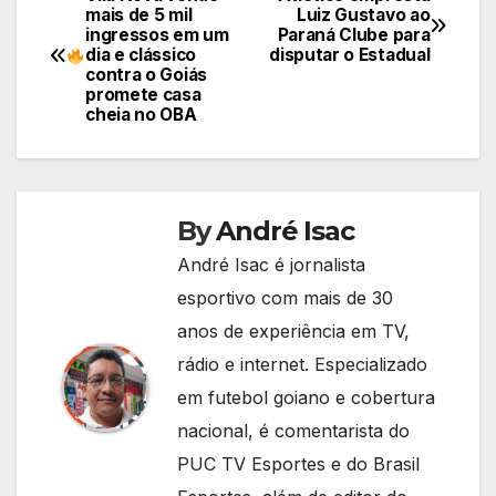
Navegação
mais de 5 mil
Luiz Gustavo ao
ingressos em um
Paraná Clube para
de
dia e clássico
disputar o Estadual
contra o Goiás
Post
promete casa
cheia no OBA
By
André Isac
André Isac é jornalista
esportivo com mais de 30
anos de experiência em TV,
rádio e internet. Especializado
em futebol goiano e cobertura
nacional, é comentarista do
PUC TV Esportes e do Brasil