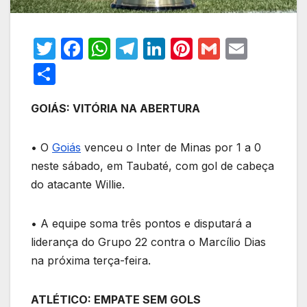
T
F
W
T
Li
Pi
G
E
w
a
h
el
n
nt
m
m
S
itt
c
at
e
k
er
ail
ail
h
er
e
s
gr
e
e
GOIÁS: VITÓRIA NA ABERTURA
ar
b
A
a
dI
st
e
• O
Goiás
venceu o Inter de Minas por 1 a 0
o
p
m
n
neste sábado, em Taubaté, com gol de cabeça
o
p
do atacante Willie.
k
• A equipe soma três pontos e disputará a
liderança do Grupo 22 contra o Marcílio Dias
na próxima terça-feira.
ATLÉTICO: EMPATE SEM GOLS