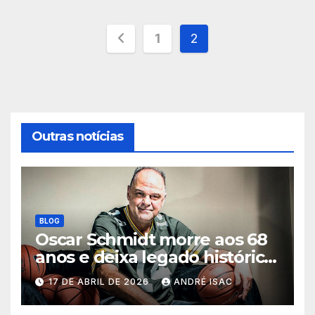
Paginação
1
2
de
posts
Outras notícias
BLOG
Oscar Schmidt morre aos 68
anos e deixa legado histórico
no basquete mundial
17 DE ABRIL DE 2026
ANDRÉ ISAC