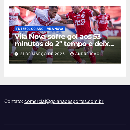
FUTEBOL GOIANO
VILA NOVA
Vila Nova sofre gol aos 53
minutos do 2º tempo e deixa
vitória escapar na estreia da
21 DE MARÇO DE 2026
ANDRÉ ISAC
Série B
Contato:
comercial@goianaoesportes.com.br