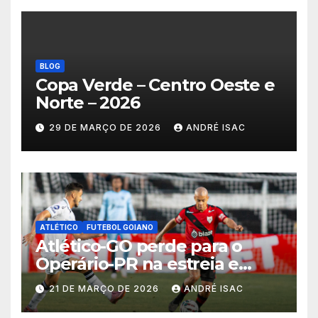
BLOG
Copa Verde – Centro Oeste e
Norte – 2026
29 DE MARÇO DE 2026
ANDRÉ ISAC
ATLÉTICO
FUTEBOL GOIANO
Atlético-GO perde para o
Operário-PR na estreia e
começa sob pressão a Série B
21 DE MARÇO DE 2026
ANDRÉ ISAC
2026