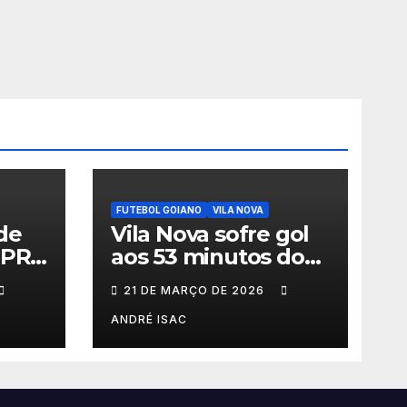
FUTEBOL GOIANO
VILA NOVA
de
Vila Nova sofre gol
-PR
aos 53 minutos do
meça
2º tempo e deixa
21 DE MARÇO DE 2026
érie
vitória escapar na
estreia da Série B
ANDRÉ ISAC