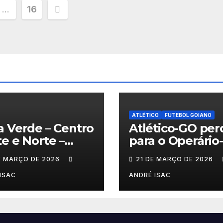
ção
…
16
ATLÉTICO
FUTEBOL GOIANO
 Verde – Centro
Atlético-GO per
e e Norte –
para o Operário
6
na estreia e co
E MARÇO DE 2026
21 DE MARÇO DE 2026
sob pressão a S
B 2026
ISAC
ANDRÉ ISAC