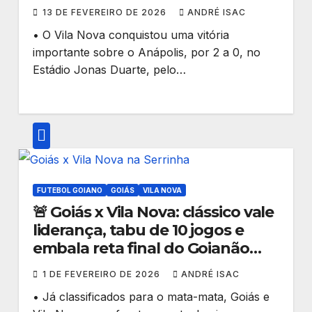
classificação no Goianão 2026
13 DE FEVEREIRO DE 2026
ANDRÉ ISAC
• O Vila Nova conquistou uma vitória
importante sobre o Anápolis, por 2 a 0, no
Estádio Jonas Duarte, pelo…
FUTEBOL GOIANO
GOIÁS
VILA NOVA
🚨 Goiás x Vila Nova: clássico vale
liderança, tabu de 10 jogos e
embala reta final do Goianão
2026
1 DE FEVEREIRO DE 2026
ANDRÉ ISAC
• Já classificados para o mata-mata, Goiás e