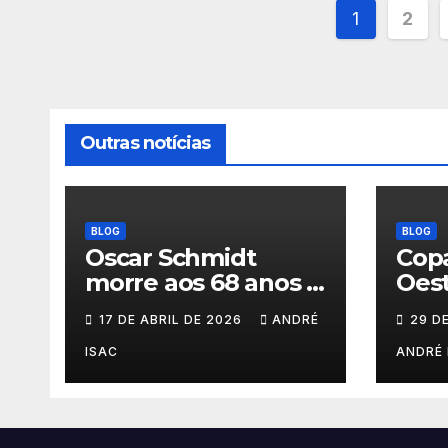
Pagina
1
2
de
posts
Outras notícias
BLOG
BLOG
Oscar Schmidt
Copa
morre aos 68 anos e
Oest
deixa legado
202
17 DE ABRIL DE 2026
ANDRÉ
29 D
histórico no
basquete mundial
ISAC
ANDRÉ 