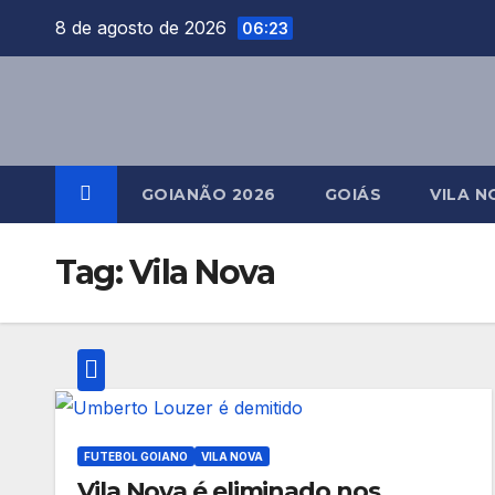
Skip
8 de agosto de 2026
06:23
to
content
GOIANÃO 2026
GOIÁS
VILA N
Tag:
Vila Nova
FUTEBOL GOIANO
VILA NOVA
Vila Nova é eliminado nos