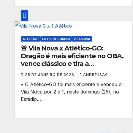
ATLÉTICO
FUTEBOL GOIANO
VILA NOVA
🚨 Vila Nova x Atlético-GO:
Dragão é mais eficiente no OBA,
vence clássico e tira a
invencibilidade do líder no
25 DE JANEIRO DE 2026
ANDRÉ ISAC
Goianão 2026 🔥⚽
• O Atlético-GO foi mais eficiente e venceu o
Vila Nova por 2 a 1, neste domingo (25), no
Estádio…