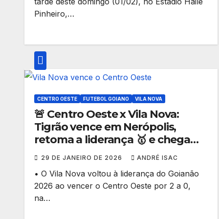
tarde deste domingo (01/02), no Estádio Hailé
Pinheiro,…
CENTRO OESTE
FUTEBOL GOIANO
VILA NOVA
🚨 Centro Oeste x Vila Nova:
Tigrão vence em Nerópolis,
retoma a liderança 🥇 e chega
embalado para o clássico no
29 DE JANEIRO DE 2026
ANDRÉ ISAC
Goianão 2026
• O Vila Nova voltou à liderança do Goianão
2026 ao vencer o Centro Oeste por 2 a 0,
na…