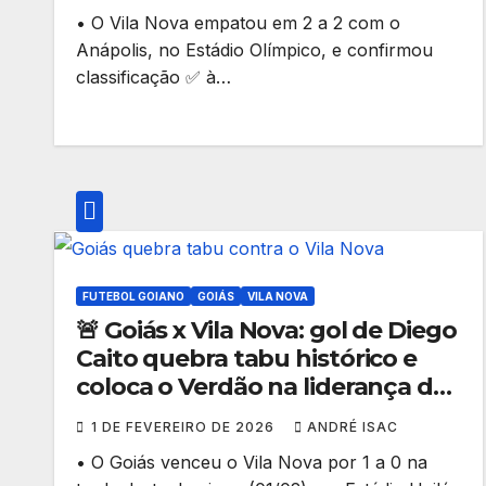
• O Vila Nova empatou em 2 a 2 com o
Anápolis, no Estádio Olímpico, e confirmou
classificação ✅ à…
FUTEBOL GOIANO
GOIÁS
VILA NOVA
🚨 Goiás x Vila Nova: gol de Diego
Caito quebra tabu histórico e
coloca o Verdão na liderança do
Goianão 2026
1 DE FEVEREIRO DE 2026
ANDRÉ ISAC
• O Goiás venceu o Vila Nova por 1 a 0 na