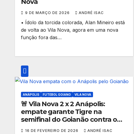
Nova
9 DE MARÇO DE 2026
ANDRÉ ISAC
• Ídolo da torcida colorada, Alan Mineiro está
de volta ao Vila Nova, agora em uma nova
função fora das…
ANÁPOLIS
FUTEBOL GOIANO
VILA NOVA
🚨 Vila Nova 2 x 2 Anápolis:
empate garante Tigre na
semifinal do Goianão contra o
Atlético; Goiás pega a Anapolina
16 DE FEVEREIRO DE 2026
ANDRÉ ISAC