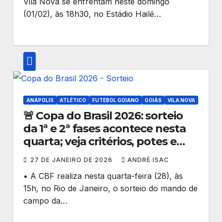
Vila Nova se enfrentam neste domingo
(01/02), às 18h30, no Estádio Hailé…
ANÁPOLIS
ATLÉTICO
FUTEBOL GOIANO
GOIÁS
VILA NOVA
🚨 Copa do Brasil 2026: sorteio
da 1ª e 2ª fases acontece nesta
quarta; veja critérios, potes e
caminhos dos goianos
27 DE JANEIRO DE 2026
ANDRÉ ISAC
• A CBF realiza nesta quarta-feira (28), às
15h, no Rio de Janeiro, o sorteio do mando de
campo da…