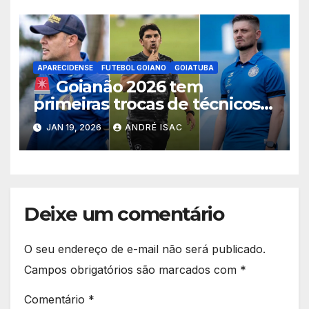
APARECIDENSE
FUTEBOL GOIANO
GOIATUBA
Goianão 2026 tem
primeiras trocas de técnicos
já na 3ª rodada; Aparecidense
JAN 19, 2026
ANDRÉ ISAC
e Goiatuba mudam comando
Deixe um comentário
O seu endereço de e-mail não será publicado.
Campos obrigatórios são marcados com
*
Comentário
*