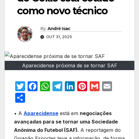
como novo técnico
By
André Isac
OUT 31, 2025
Aparecidense próxima de se tornar SAF
T
F
W
T
Li
Pi
G
E
w
a
h
el
n
nt
m
m
S
itt
c
at
e
k
er
ail
ail
h
er
e
s
gr
e
e
• A
Aparecidense
está em
negociações
ar
avançadas para se tornar uma Sociedade
b
A
a
dI
st
e
Anônima do Futebol (SAF)
. A reportagem do
o
p
m
n
Goianão Esportes teve a informação, de forma