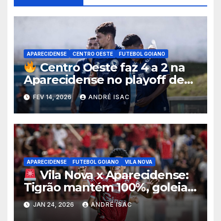
APARECIDENSE
CENTRO OESTE
FUTEBOL GOIANO
Centro Oeste faz 4 a 2 na
Aparecidense no playoff de
permanência e abre
FEV 14, 2026
ANDRÉ ISAC
vantagem na briga contra a
queda
APARECIDENSE
FUTEBOL GOIANO
VILA NOVA
Vila Nova x Aparecidense:
Tigrão mantém 100%, goleia
no OBA e dispara na liderança
JAN 24, 2026
ANDRÉ ISAC
do Goianão 2026