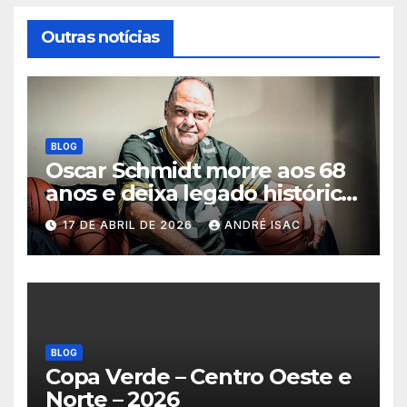
Outras notícias
BLOG
Oscar Schmidt morre aos 68
anos e deixa legado histórico
no basquete mundial
17 DE ABRIL DE 2026
ANDRÉ ISAC
BLOG
Copa Verde – Centro Oeste e
Norte – 2026