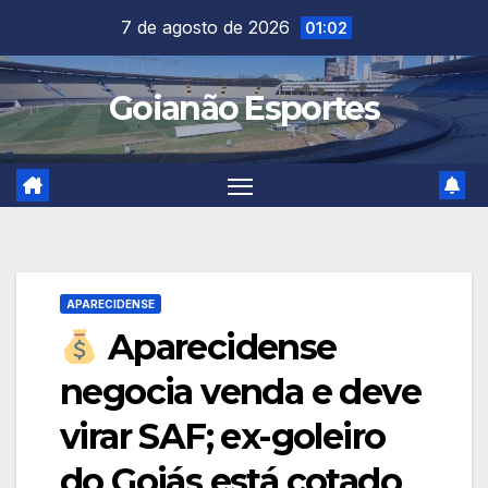
Skip
7 de agosto de 2026
01:02
to
content
Goianão Esportes
APARECIDENSE
Aparecidense
negocia venda e deve
virar SAF; ex-goleiro
do Goiás está cotado