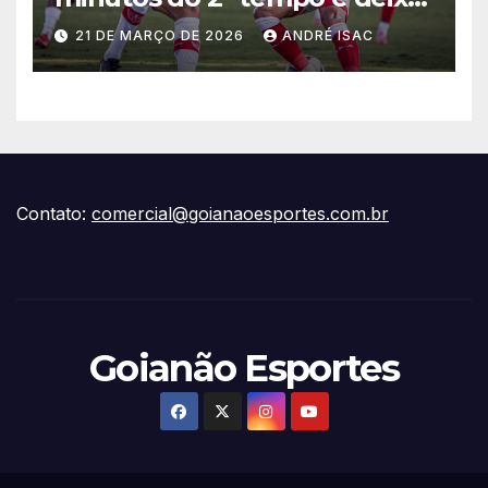
vitória escapar na estreia da
21 DE MARÇO DE 2026
ANDRÉ ISAC
Série B
Contato:
comercial@goianaoesportes.com.br
Goianão Esportes