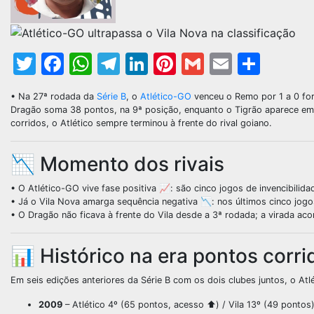
Twitter
Facebook
WhatsApp
Telegram
LinkedIn
Pinterest
Gmail
Email
Shar
• Na 27ª rodada da
Série B
, o
Atlético-GO
venceu o Remo por 1 a 0 for
Dragão soma 38 pontos, na 9ª posição, enquanto o Tigrão aparece em
corridos, o Atlético sempre terminou à frente do rival goiano.
📉 Momento dos rivais
• O Atlético-GO vive fase positiva 📈: são cinco jogos de invencibilida
• Já o Vila Nova amarga sequência negativa 📉: nos últimos cinco jog
• O Dragão não ficava à frente do Vila desde a 3ª rodada; a virada ac
📊 Histórico na era pontos corri
Em seis edições anteriores da Série B com os dois clubes juntos, o At
2009
– Atlético 4º (65 pontos, acesso ⬆️) / Vila 13º (49 pontos