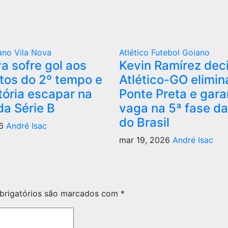
iano
Vila Nova
Atlético
Futebol Goiano
a sofre gol aos
Kevin Ramírez dec
tos do 2º tempo e
Atlético-GO elimin
tória escapar na
Ponte Preta e gara
da Série B
vaga na 5ª fase d
do Brasil
26
André Isac
mar 19, 2026
André Isac
rigatórios são marcados com
*