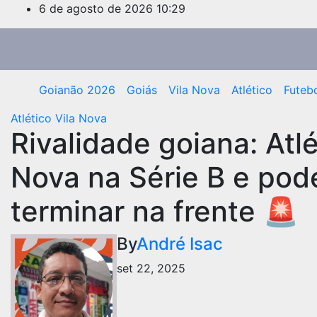
Skip
6 de agosto de 2026
10:29
to
content
Goianão 2026
Goiás
Vila Nova
Atlético
Futeb
Atlético
Vila Nova
Rivalidade goiana: Atl
Nova na Série B e pod
terminar na frente 🚨
By
André Isac
set 22, 2025