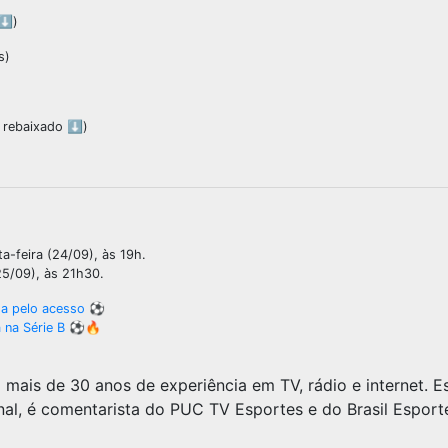
⬇️)
s)
, rebaixado ⬇️)
a-feira (24/09), às 19h.
25/09), às 21h30.
iga pelo acesso ⚽
a na Série B ⚽🔥
m mais de 30 anos de experiência em TV, rádio e internet. E
nal, é comentarista do PUC TV Esportes e do Brasil Esport