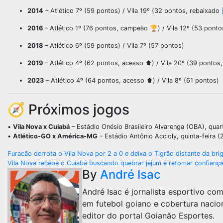
2014
– Atlético 7º (59 pontos) / Vila 19º (32 pontos, rebaixado 
2016
– Atlético 1º (76 pontos, campeão 🏆) / Vila 12º (53 ponto
2018
– Atlético 6º (59 pontos) / Vila 7º (57 pontos)
2019
– Atlético 4º (62 pontos, acesso ⬆️) / Vila 20º (39 pontos
2023
– Atlético 4º (64 pontos, acesso ⬆️) / Vila 8º (61 pontos)
🧭 Próximos jogos
•
Vila Nova x Cuiabá
– Estádio Onésio Brasileiro Alvarenga (OBA), quart
•
Atlético-GO x América-MG
– Estádio Antônio Accioly, quinta-feira (
Navegação
Furacão derrota o Vila Nova por 2 a 0 e deixa o Tigrão distante da br
Vila Nova recebe o Cuiabá buscando quebrar jejum e retomar confianç
de
By
André Isac
Post
André Isac é jornalista esportivo co
em futebol goiano e cobertura nacio
editor do portal Goianão Esportes.