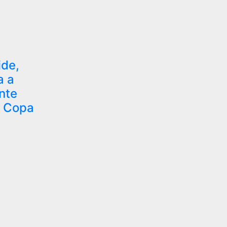
ide,
a a
nte
a Copa