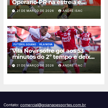
Operário-PR na estreia e
começa sob pressão a Série B
21 DE MARÇO DE 2026
ANDRÉ ISAC
2026
FUTEBOL GOIANO
VILA NOVA
Vila Nova sofre gol aos 53
minutos do 2º tempo e deixa
vitória escapar na estreia da
21 DE MARÇO DE 2026
ANDRÉ ISAC
Série B
Contato:
comercial@goianaoesportes.com.br