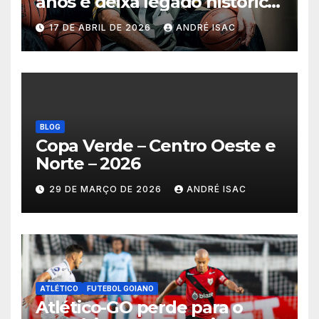
anos e deixa legado histórico
no basquete mundial
17 DE ABRIL DE 2026
ANDRÉ ISAC
BLOG
Copa Verde – Centro Oeste e
Norte – 2026
29 DE MARÇO DE 2026
ANDRÉ ISAC
ATLÉTICO
FUTEBOL GOIANO
Atlético-GO perde para o