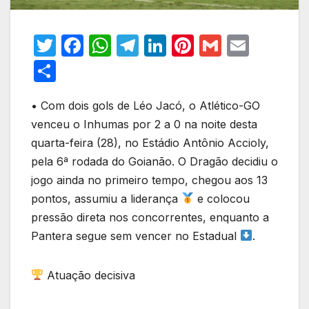
T
F
W
T
Li
Pi
G
E
w
a
h
el
n
nt
m
m
S
itt
c
at
e
k
er
ail
ail
h
er
e
s
gr
e
e
• Com dois gols de Léo Jacó, o Atlético-GO
ar
venceu o Inhumas por 2 a 0 na noite desta
b
A
a
dI
st
e
quarta-feira (28), no Estádio Antônio Accioly,
o
p
m
n
pela 6ª rodada do Goianão. O Dragão decidiu o
o
p
jogo ainda no primeiro tempo, chegou aos 13
k
pontos, assumiu a liderança
e colocou
pressão direta nos concorrentes, enquanto a
Pantera segue sem vencer no Estadual
.
Atuação decisiva