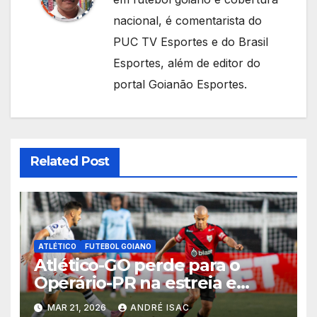
nacional, é comentarista do
PUC TV Esportes e do Brasil
Esportes, além de editor do
portal Goianão Esportes.
Related Post
ATLÉTICO
FUTEBOL GOIANO
Atlético-GO perde para o
Operário-PR na estreia e
começa sob pressão a Série B
MAR 21, 2026
ANDRÉ ISAC