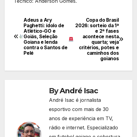
Técnico: Anderson Gomes.
Adeus a Ary
Copa do Brasil
Navegação
Paghetti: ídolo de
2026: sorteio da 1ª
Atlético-GO e
e 2ª fases
de
Goiás, Seleção
acontece nesta
Goiana e lenda
quarta; veja
Post
contra o Santos de
critérios, potes e
Pelé
caminhos dos
goianos
By
André Isac
André Isac é jornalista
esportivo com mais de 30
anos de experiência em TV,
rádio e internet. Especializado
em futebol goiano e cobertura