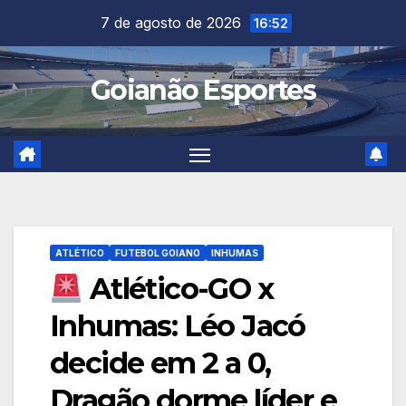
Skip
7 de agosto de 2026
16:52
to
content
Goianão Esportes
ATLÉTICO
FUTEBOL GOIANO
INHUMAS
Atlético-GO x
Inhumas: Léo Jacó
decide em 2 a 0,
Dragão dorme líder e