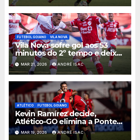
2026
FUTEBOL GOIANO
VILA NOVA
Vila Nova sofre gol aos 53
minutos do 2º tempo e deixa
vitória escapar na estreia da
MAR 21, 2026
ANDRÉ ISAC
Série B
ATLÉTICO
FUTEBOL GOIANO
Kevin Ramírez decide,
Atlético-GO elimina a Ponte
Preta e garante vaga na 5ª
MAR 19, 2026
ANDRÉ ISAC
fase da Copa do Brasil