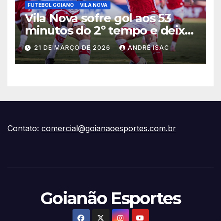
FUTEBOL GOIANO
VILA NOVA
Vila Nova sofre gol aos 53
minutos do 2º tempo e deixa
vitória escapar na estreia da
21 DE MARÇO DE 2026
ANDRÉ ISAC
Série B
Contato:
comercial@goianaoesportes.com.br
Goianão Esportes