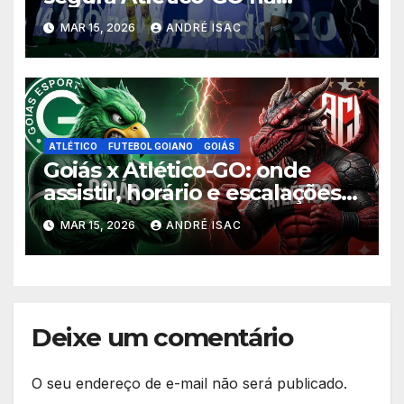
Serrinha e levanta o título do
MAR 15, 2026
ANDRÉ ISAC
Goianão 2026
ATLÉTICO
FUTEBOL GOIANO
GOIÁS
Goiás x Atlético-GO: onde
assistir, horário e escalações
da final do Goianão 2026
MAR 15, 2026
ANDRÉ ISAC
Deixe um comentário
O seu endereço de e-mail não será publicado.