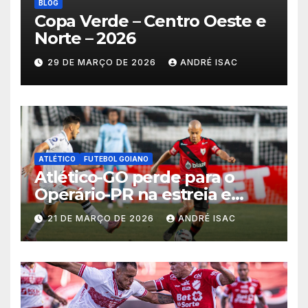
BLOG
Copa Verde – Centro Oeste e
Norte – 2026
29 DE MARÇO DE 2026
ANDRÉ ISAC
ATLÉTICO
FUTEBOL GOIANO
Atlético-GO perde para o
Operário-PR na estreia e
começa sob pressão a Série B
21 DE MARÇO DE 2026
ANDRÉ ISAC
2026