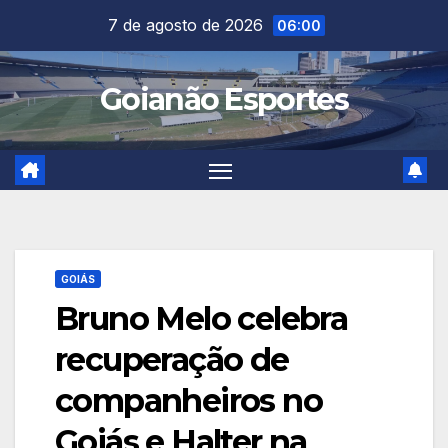
Skip
7 de agosto de 2026
06:00
to
content
Goianão Esportes
GOIÁS
Bruno Melo celebra
recuperação de
companheiros no
Goiás e Halter na