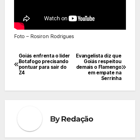
Foto – Rosiron Rodrigues
Goiás enfrenta o líder
Evangelista diz que
Navegação
Botafogo precisando
Goiás respeitou
pontuar para sair do
demais o Flamengo
de
Z4
em empate na
Serrinha
Post
By
Redação