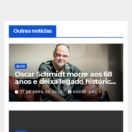
Outras notícias
BLOG
Oscar Schmidt morre aos 68
anos e deixa legado histórico
no basquete mundial
17 DE ABRIL DE 2026
ANDRÉ ISAC