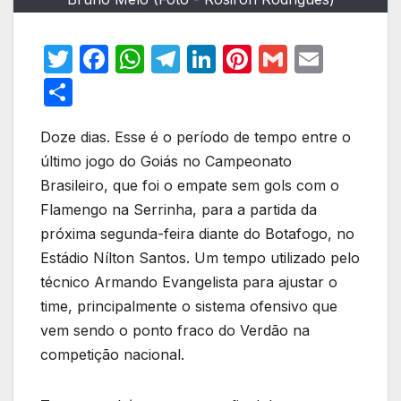
T
F
W
T
Li
Pi
G
E
w
a
h
el
n
nt
m
m
S
itt
c
at
e
k
er
ail
ail
h
er
e
s
gr
e
e
Doze dias. Esse é o período de tempo entre o
ar
último jogo do Goiás no Campeonato
b
A
a
dI
st
e
Brasileiro, que foi o empate sem gols com o
o
p
m
n
Flamengo na Serrinha, para a partida da
o
p
próxima segunda-feira diante do Botafogo, no
k
Estádio Nílton Santos. Um tempo utilizado pelo
técnico Armando Evangelista para ajustar o
time, principalmente o sistema ofensivo que
vem sendo o ponto fraco do Verdão na
competição nacional.