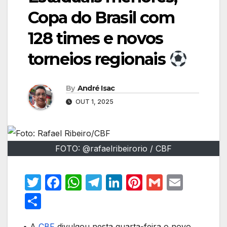
Copa do Brasil com
128 times e novos
torneios regionais
By
André Isac
OUT 1, 2025
FOTO: @rafaelribeirorio / CBF
T
F
W
T
Li
Pi
G
E
w
a
h
el
n
nt
m
m
S
itt
c
at
e
k
er
ail
ail
h
• A
CBF
divulgou nesta quarta-feira o novo