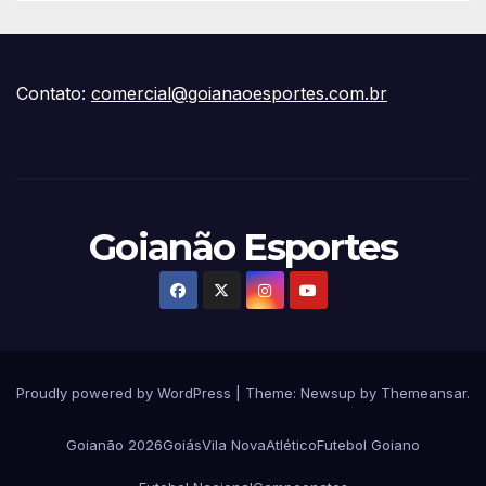
Contato:
comercial@goianaoesportes.com.br
Goianão Esportes
Proudly powered by WordPress
|
Theme:
Newsup
by
Themeansar
.
Goianão 2026
Goiás
Vila Nova
Atlético
Futebol Goiano