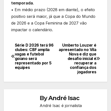
temporada
.
• Em médio prazo (2028 em diante), o efeito
positivo será maior, já que a Copa do Mundo
de 2026 e a Copa Feminina de 2027 vão
impactar o calendário.
Série D 2026 terá 96
Umberto Louzer é
Navegação
clubes: CBF amplia
apresentado no Vila
vagas e futebol
Nova e diz que
de
goiano será
desafio inicial é
representado por 5
recuperar a
Post
equipes
confiança dos
jogadores
By
André Isac
André Isac é jornalista