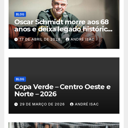
BLOG
Oscar Schmidt morre aos 68
anos e deixa legado histórico
no basquete mundial
17 DE ABRIL DE 2026
ANDRÉ ISAC
BLOG
Copa Verde – Centro Oeste e
Norte – 2026
29 DE MARÇO DE 2026
ANDRÉ ISAC