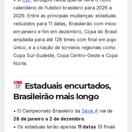
er
e
s
gr
e
e
ar
calendário do futebol brasileiro para 2026 a
b
A
a
dI
st
e
2029. Entre as principais mudanças: estaduais
o
p
m
n
reduzidos para 11 datas, Brasileirão com início
o
p
em janeiro e fim em dezembro, Copa do Brasil
k
ampliada para até 128 times com final em jogo
único, e a criação de torneios regionais como
Copa Sul-Sudeste, Copa Centro-Oeste e Copa
Norte.
Estaduais encurtados,
Brasileirão mais longo
• O Campeonato Brasileiro da
Série A
vai de
28 de janeiro a 2 de dezembro
.
• Os estaduais terão apenas
11 datas
(9 finais