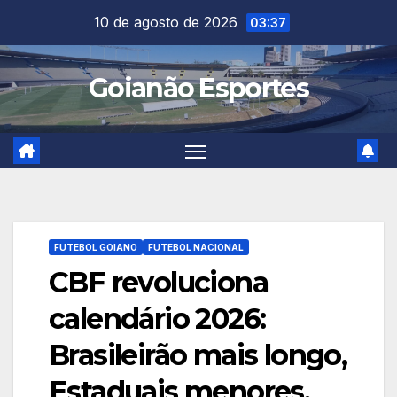
Skip
10 de agosto de 2026
03:37
to
content
Goianão Esportes
FUTEBOL GOIANO
FUTEBOL NACIONAL
CBF revoluciona
calendário 2026:
Brasileirão mais longo,
Estaduais menores,