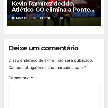
Kevin Ramírez decide,
Atlético-GO elimina a Ponte
Preta e garante vaga na 5ª
MAR 19, 2026
ANDRÉ ISAC
fase da Copa do Brasil
Deixe um comentário
O seu endereço de e-mail não será publicado.
Campos obrigatórios são marcados com
*
Comentário
*