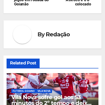
Goianão
colocado
Post
By
Redação
Related Post
FUTEBOL GOIANO
VILA NOVA
Vila Nova sofre gol aos 53
minutos do 2º tempo e deixa