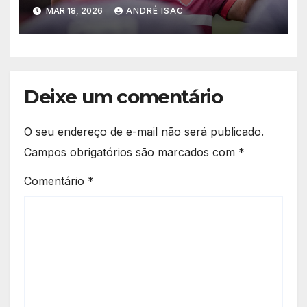
horário e escalações pela
MAR 18, 2026
ANDRÉ ISAC
Copa do Brasil
Deixe um comentário
O seu endereço de e-mail não será publicado.
Campos obrigatórios são marcados com
*
Comentário
*