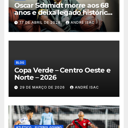
Oscar Schmidt morre aos 68
anos e deixa legado histórico
no basquete mundial
17 DE ABRIL DE 2026
ANDRÉ ISAC
BLOG
Copa Verde – Centro Oeste e
Norte – 2026
29 DE MARÇO DE 2026
ANDRÉ ISAC
ATLÉTICO
FUTEBOL GOIANO