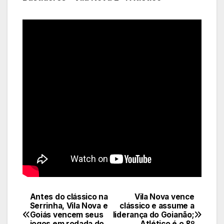
Antes do clássico na
Vila Nova vence
Navegação
Serrinha, Vila Nova e
clássico e assume a
Goiás vencem seus
liderança do Goianão;
de
jogos em rodada do
Atlético é o 8º