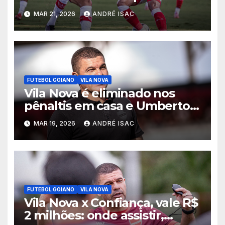
vitória escapar na estreia da
MAR 21, 2026
ANDRÉ ISAC
Série B
FUTEBOL GOIANO
VILA NOVA
Vila Nova é eliminado nos
pênaltis em casa e Umberto
Louzer é demitido
MAR 19, 2026
ANDRÉ ISAC
FUTEBOL GOIANO
VILA NOVA
Vila Nova x Confiança, vale R$
2 milhões: onde assistir,