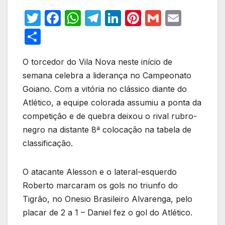
T
F
W
T
Li
Pi
G
E
w
a
h
el
n
nt
m
m
S
itt
c
at
e
k
er
ail
ail
h
er
e
s
gr
e
e
O torcedor do Vila Nova neste início de
ar
semana celebra a liderança no Campeonato
b
A
a
dI
st
e
Goiano. Com a vitória no clássico diante do
o
p
m
n
Atlético, a equipe colorada assumiu a ponta da
o
p
competição e de quebra deixou o rival rubro-
k
negro na distante 8ª colocação na tabela de
classificação.
O atacante Alesson e o lateral-esquerdo
Roberto marcaram os gols no triunfo do
Tigrão, no Onesio Brasileiro Alvarenga, pelo
placar de 2 a 1 – Daniel fez o gol do Atlético.