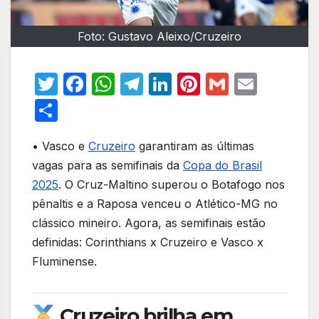
Foto: Gustavo Aleixo/Cruzeiro
T
F
W
T
Li
Pi
G
E
w
a
h
el
n
nt
m
m
S
itt
c
at
e
k
er
ail
ail
h
er
e
s
gr
e
e
• Vasco e
Cruzeiro
garantiram as últimas
ar
vagas para as semifinais da
Copa do Brasil
b
A
a
dI
st
e
2025
. O Cruz-Maltino superou o Botafogo nos
o
p
m
n
pênaltis e a Raposa venceu o Atlético-MG no
o
p
clássico mineiro. Agora, as semifinais estão
k
definidas: Corinthians x Cruzeiro e Vasco x
Fluminense.
Cruzeiro brilha em