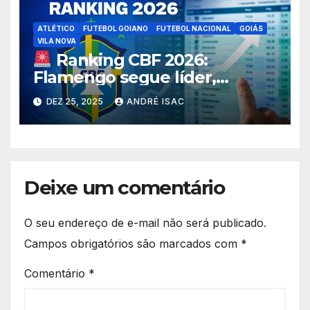
ATLÉTICO
FUTEBOL GOIANO
FUTEBOL NACIONAL
GOIÁS
VILA NOVA
Ranking CBF 2026:
Flamengo segue líder,
Atlético-GO é o melhor
DEZ 25, 2025
ANDRÉ ISAC
goiano e FGF aparece entre
as sete maiores federações;
veja posições dos clubes
goianos
Deixe um comentário
O seu endereço de e-mail não será publicado.
Campos obrigatórios são marcados com
*
Comentário
*