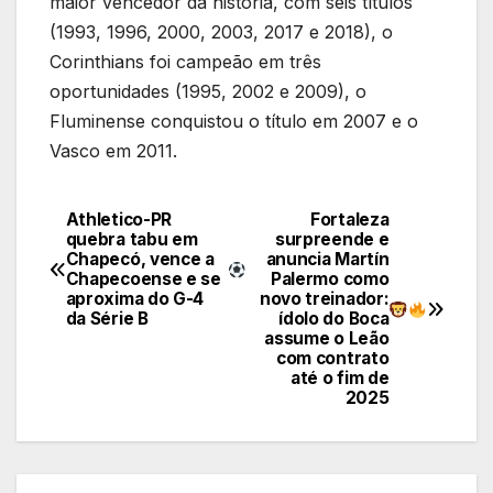
maior vencedor da história, com seis títulos
(1993, 1996, 2000, 2003, 2017 e 2018), o
Corinthians foi campeão em três
oportunidades (1995, 2002 e 2009), o
Fluminense conquistou o título em 2007 e o
Vasco em 2011.
Athletico-PR
Fortaleza
Navegação
quebra tabu em
surpreende e
Chapecó, vence a
anuncia Martín
de
Chapecoense e se
Palermo como
aproxima do G-4
novo treinador:
Post
da Série B
ídolo do Boca
assume o Leão
com contrato
até o fim de
2025