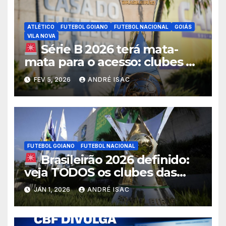
ATLÉTICO
FUTEBOL GOIANO
FUTEBOL NACIONAL
GOIÁS
VILA NOVA
Série B 2026 terá mata-
mata para o acesso: clubes do
3º ao 6º disputarão vagas na
FEV 5, 2026
ANDRÉ ISAC
elite do Brasileirão
FUTEBOL GOIANO
FUTEBOL NACIONAL
Brasileirão 2026 definido:
veja TODOS os clubes das
Séries A, B, C e D e o cenário
JAN 1, 2026
ANDRÉ ISAC
do futebol goiano