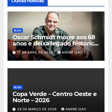
Outras notícias
BLOG
Oscar Schmidt morre aos 68
anos e deixa legado histórico
no basquete mundial
17 DE ABRIL DE 2026
ANDRÉ ISAC
BLOG
Copa Verde – Centro Oeste e
Norte – 2026
29 DE MARÇO DE 2026
ANDRÉ ISAC