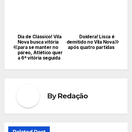
Dia de Clássico! Vila
Doidera! Lisca é
Navegação
Nova busca vitória
demitido no Vila Nova
para se manter no
após quatro partidas
de
páreo, Atlético quer
a 6ª vitória seguida
Post
By
Redação
Related Post