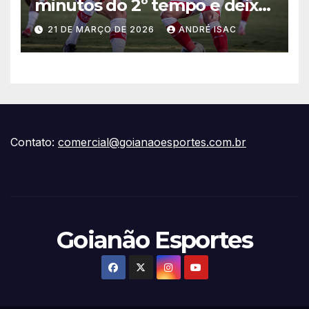
minutos do 2º tempo e deixa
vitória escapar na estreia da
21 DE MARÇO DE 2026
ANDRÉ ISAC
Série B
Contato:
comercial@goianaoesportes.com.br
Goianão Esportes