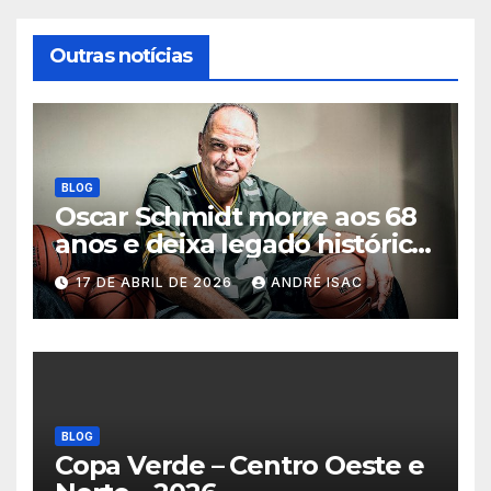
Outras notícias
BLOG
Oscar Schmidt morre aos 68
anos e deixa legado histórico
no basquete mundial
17 DE ABRIL DE 2026
ANDRÉ ISAC
BLOG
Copa Verde – Centro Oeste e