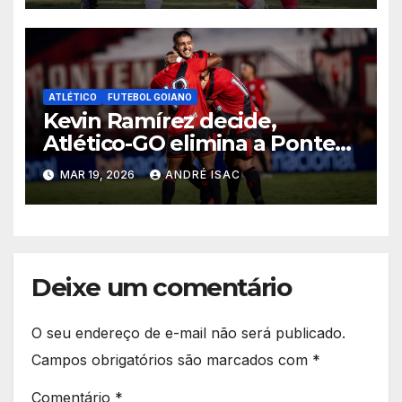
ATLÉTICO
FUTEBOL GOIANO
Kevin Ramírez decide,
Atlético-GO elimina a Ponte
Preta e garante vaga na 5ª
MAR 19, 2026
ANDRÉ ISAC
fase da Copa do Brasil
Deixe um comentário
O seu endereço de e-mail não será publicado.
Campos obrigatórios são marcados com
*
Comentário
*