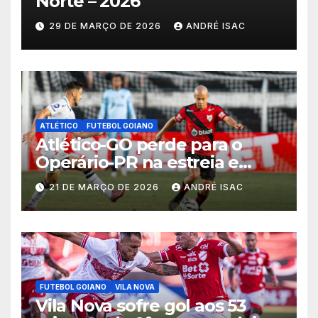
Norte – 2026
29 DE MARÇO DE 2026
ANDRÉ ISAC
ATLÉTICO
FUTEBOL GOIANO
Atlético-GO perde para o
Operário-PR na estreia e
começa sob pressão a Série B
21 DE MARÇO DE 2026
ANDRÉ ISAC
2026
FUTEBOL GOIANO
VILA NOVA
Vila Nova sofre gol aos 53