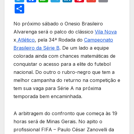
w
a
h
el
n
nt
m
m
S
itt
c
at
e
k
er
ail
ail
h
er
e
s
gr
e
e
No próximo sábado o Onesio Brasileiro
ar
Alvarenga será o palco do clássico
Vila Nova
b
A
a
dI
st
e
x
Atlético
, pela 34ª Rodada do
Campeonato
o
p
m
n
Brasileiro da Série B
. De um lado a equipe
o
p
colorada ainda com chances matemáticas de
k
conquistar o acesso para a elite do futebol
nacional. Do outro o rubro-negro que tem a
melhor campanha do returno na competição e
tem sua vaga para Série A na próxima
temporada bem encaminhada.
A arbitragem do confronto que começa às 19
horas será de Minas Gerais. No apito o
profissional FIFA – Paulo César Zanovelli da