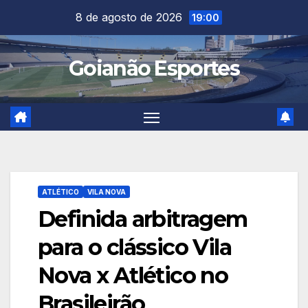
Skip
8 de agosto de 2026
19:00
to
content
Goianão Esportes
ATLÉTICO
VILA NOVA
Definida arbitragem
para o clássico Vila
Nova x Atlético no
Brasileirão