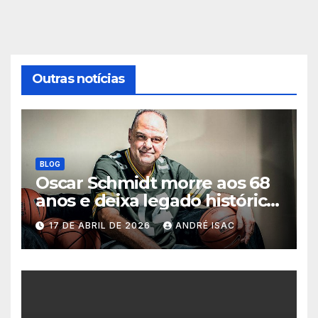
Outras notícias
BLOG
Oscar Schmidt morre aos 68
anos e deixa legado histórico
no basquete mundial
17 DE ABRIL DE 2026
ANDRÉ ISAC