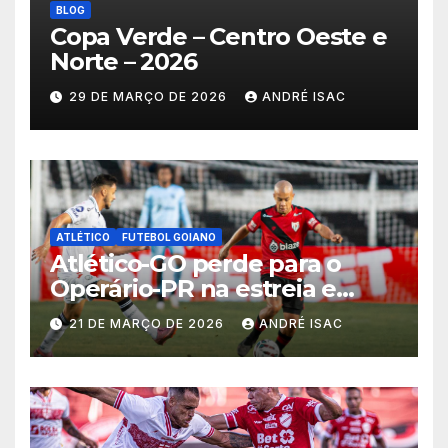
BLOG
Copa Verde – Centro Oeste e
Norte – 2026
29 DE MARÇO DE 2026
ANDRÉ ISAC
ATLÉTICO
FUTEBOL GOIANO
Atlético-GO perde para o
Operário-PR na estreia e
começa sob pressão a Série B
21 DE MARÇO DE 2026
ANDRÉ ISAC
2026