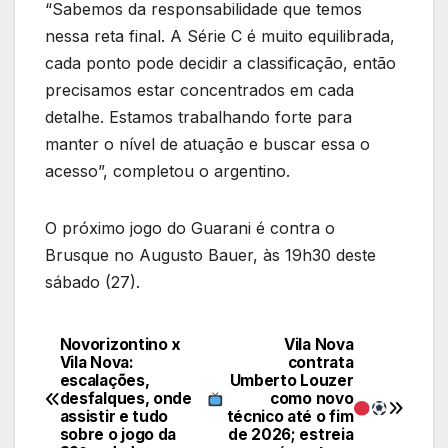
“Sabemos da responsabilidade que temos
nessa reta final. A Série C é muito equilibrada,
cada ponto pode decidir a classificação, então
precisamos estar concentrados em cada
detalhe. Estamos trabalhando forte para
manter o nível de atuação e buscar essa o
acesso”, completou o argentino.
O próximo jogo do Guarani é contra o
Brusque no Augusto Bauer, às 19h30 deste
sábado (27).
Novorizontino x
Vila Nova
Navegação
Vila Nova:
contrata
escalações,
Umberto Louzer
de
desfalques, onde
como novo
assistir e tudo
técnico até o fim
Post
sobre o jogo da
de 2026; estreia