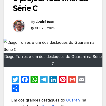
Série C
By
André Isac
SET 26, 2025
Diego Torres é um dos destaques do Guarani na Série
C
T
F
W
T
Li
Pi
G
E
w
a
h
el
n
nt
m
m
S
itt
c
at
e
k
er
ail
ail
h
er
e
s
gr
e
e
Um dos grandes destaques do
Guarani
na
ar