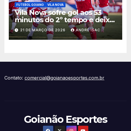
FUTEBOL GOIANO
VILA NOVA
Vila Nova sofre gol aos 53
minutos do 2º tempo e deixa
vitória escapar na estreia da
21 DE MARÇO DE 2026
ANDRÉ ISAC
Série B
Contato:
comercial@goianaoesportes.com.br
Goianão Esportes