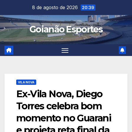
Skip
8 de agosto de 2026
20:39
to
content
Goianão Esportes
VILA NOVA
Ex-Vila Nova, Diego
Torres celebra bom
momento no Guarani
e projeta reta final da