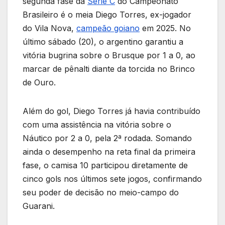
segunda fase da
Série C
do Campeonato
b
A
a
dI
st
e
Brasileiro é o meia Diego Torres, ex-jogador
o
p
m
n
do Vila Nova,
campeão goiano
em 2025. No
o
p
último sábado (20), o argentino garantiu a
k
vitória bugrina sobre o Brusque por 1 a 0, ao
marcar de pênalti diante da torcida no Brinco
de Ouro.
Além do gol, Diego Torres já havia contribuído
com uma assistência na vitória sobre o
Náutico por 2 a 0, pela 2ª rodada. Somando
ainda o desempenho na reta final da primeira
fase, o camisa 10 participou diretamente de
cinco gols nos últimos sete jogos, confirmando
seu poder de decisão no meio-campo do
Guarani.