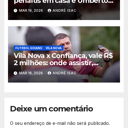
pênaltis em casa e Umberto
Louzer é demitido
MAR 19, 2026
ANDRÉ ISAC
FUTEBOL GOIANO
VILA NOVA
Vila Nova x Confiança, vale R$
2 milhões: onde assistir,
horário e escalações pela
MAR 18, 2026
ANDRÉ ISAC
Copa do Brasil
Deixe um comentário
O seu endereço de e-mail não será publicado.