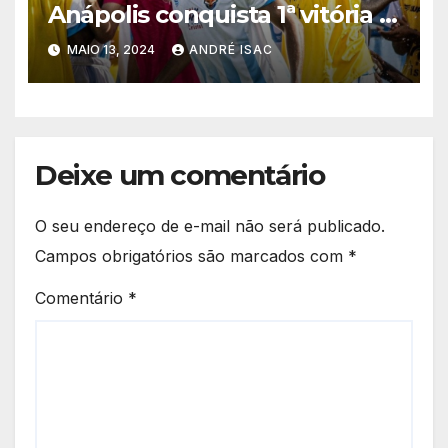
Anápolis conquista 1ª vitória e
Inhumas assume liderança
MAIO 13, 2024
ANDRÉ ISAC
Deixe um comentário
O seu endereço de e-mail não será publicado.
Campos obrigatórios são marcados com
*
Comentário
*