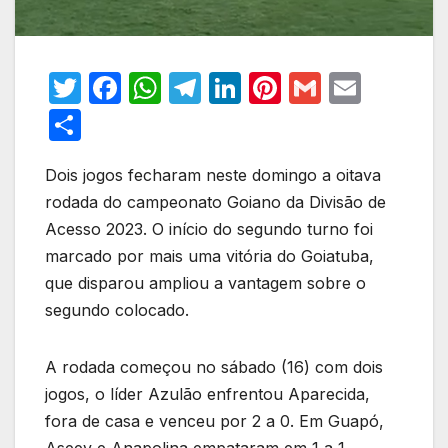
T
F
W
T
Li
Pi
G
E
w
a
h
el
n
nt
m
m
S
itt
c
at
e
k
er
ail
ail
h
er
e
s
gr
e
e
Dois jogos fecharam neste domingo a oitava
ar
rodada do campeonato Goiano da Divisão de
b
A
a
dI
st
e
Acesso 2023. O início do segundo turno foi
o
p
m
n
marcado por mais uma vitória do Goiatuba,
o
p
que disparou ampliou a vantagem sobre o
k
segundo colocado.
A rodada começou no sábado (16) com dois
jogos, o líder Azulão enfrentou Aparecida,
fora de casa e venceu por 2 a 0. Em Guapó,
Aseev e Anapolina empataram em 1 a 1.