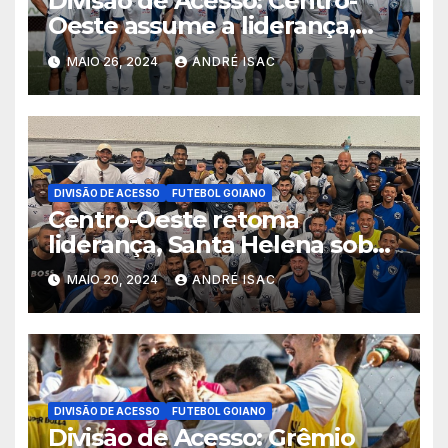
Divisão de Acesso: Centro-
Oeste assume a liderança,
confira os resultados da 5ª
MAIO 26, 2024
ANDRÉ ISAC
rodada
DIVISÃO DE ACESSO
FUTEBOL GOIANO
Centro-Oeste retoma
liderança, Santa Helena sobe
para vice e Anapolina vence
MAIO 20, 2024
ANDRÉ ISAC
no apertado duelo contra o
Abecat na 4ª rodada da
Divisão de Acesso
DIVISÃO DE ACESSO
FUTEBOL GOIANO
Divisão de Acesso: Grêmio