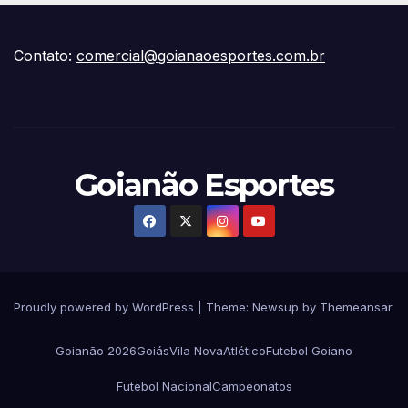
Contato:
comercial@goianaoesportes.com.br
Goianão Esportes
Proudly powered by WordPress
|
Theme:
Newsup
by
Themeansar
.
Goianão 2026
Goiás
Vila Nova
Atlético
Futebol Goiano
Futebol Nacional
Campeonatos