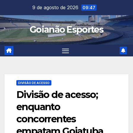
Skip
9 de agosto de 2026
09:47
to
content
Goianão Esportes
DIVISÃO DE ACESSO
Divisão de acesso;
enquanto
concorrentes
empatam Goiatuba