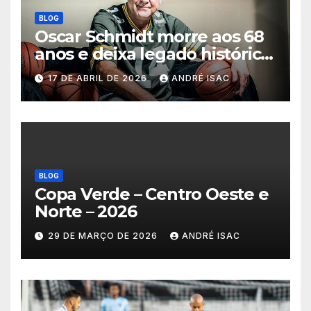
BLOG
Oscar Schmidt morre aos 68
anos e deixa legado histórico
no basquete mundial
17 DE ABRIL DE 2026
ANDRÉ ISAC
BLOG
Copa Verde – Centro Oeste e
Norte – 2026
29 DE MARÇO DE 2026
ANDRÉ ISAC