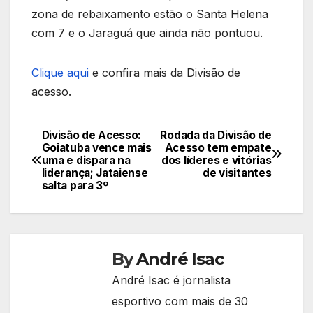
zona de rebaixamento estão o Santa Helena
com 7 e o Jaraguá que ainda não pontuou.
Clique aqui
e confira mais da Divisão de
acesso.
Divisão de Acesso:
Rodada da Divisão de
Navegação
Goiatuba vence mais
Acesso tem empate
uma e dispara na
dos líderes e vitórias
de
liderança; Jataiense
de visitantes
salta para 3º
Post
By
André Isac
André Isac é jornalista
esportivo com mais de 30