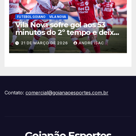
FUTEBOL GOIANO
VILA NOVA
Vila Nova sofre gol aos 53
minutos do 2º tempo e deixa
vitória escapar na estreia da
21 DE MARÇO DE 2026
ANDRÉ ISAC
Série B
Contato:
comercial@goianaoesportes.com.br
Goianão Esportes