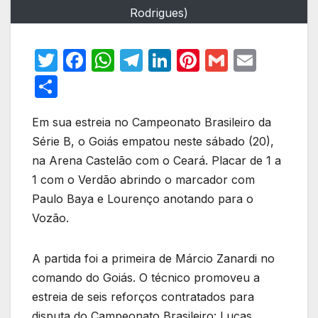
Rodrigues)
T
F
W
T
Li
Pi
G
E
w
a
h
el
n
nt
m
m
S
itt
c
at
e
k
er
ail
ail
h
er
e
s
gr
e
e
Em sua estreia no Campeonato Brasileiro da
ar
Série B, o Goiás empatou neste sábado (20),
b
A
a
dI
st
e
na Arena Castelão com o Ceará. Placar de 1 a
o
p
m
n
1 com o Verdão abrindo o marcador com
o
p
Paulo Baya e Lourenço anotando para o
k
Vozão.
A partida foi a primeira de Márcio Zanardi no
comando do Goiás. O técnico promoveu a
estreia de seis reforços contratados para
disputa do Campeonato Brasileiro: Lucas