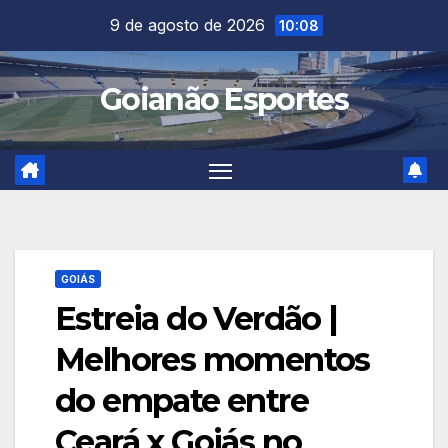
Skip
9 de agosto de 2026
10:08
to
content
Goianão Esportes
GOIÁS
Estreia do Verdão |
Melhores momentos
do empate entre
Ceará x Goiás no