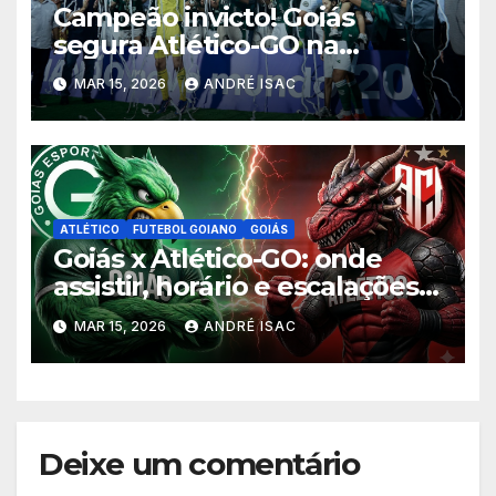
Campeão invicto! Goiás
segura Atlético-GO na
Serrinha e levanta o título do
MAR 15, 2026
ANDRÉ ISAC
Goianão 2026
ATLÉTICO
FUTEBOL GOIANO
GOIÁS
Goiás x Atlético-GO: onde
assistir, horário e escalações
da final do Goianão 2026
MAR 15, 2026
ANDRÉ ISAC
Deixe um comentário