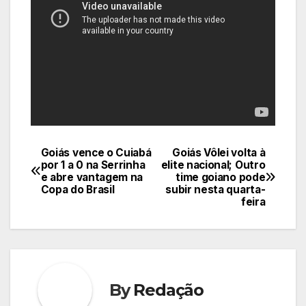
Goiás vence o Cuiabá
Goiás Vôlei volta à
Navegação
por 1 a 0 na Serrinha
elite nacional; Outro
e abre vantagem na
time goiano pode
de
Copa do Brasil
subir nesta quarta-
feira
Post
By
Redação