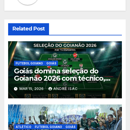
Related Post
FUTEBOL GOIANO
GOIÁS
Goiás domina seleção do
Goianão 2026 com técnico,
sete jogadores, revelação e
MAR 15, 2026
ANDRÉ ISAC
craque do campeonato
ATLÉTICO
FUTEBOL GOIANO
GOIÁS