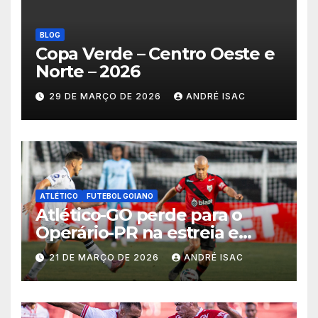
BLOG
Copa Verde – Centro Oeste e
Norte – 2026
29 DE MARÇO DE 2026
ANDRÉ ISAC
ATLÉTICO
FUTEBOL GOIANO
Atlético-GO perde para o
Operário-PR na estreia e
começa sob pressão a Série B
21 DE MARÇO DE 2026
ANDRÉ ISAC
2026