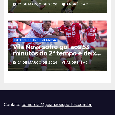
começa sob pressão a Série B
21 DE MARÇO DE 2026
ANDRÉ ISAC
2026
FUTEBOL GOIANO
VILA NOVA
Vila Nova sofre gol aos 53
minutos do 2º tempo e deixa
vitória escapar na estreia da
21 DE MARÇO DE 2026
ANDRÉ ISAC
Série B
Contato:
comercial@goianaoesportes.com.br