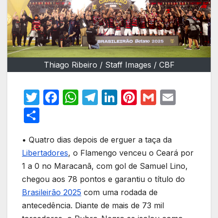
Thiago Ribeiro / Staff Images / CBF
T
F
W
T
Li
Pi
G
E
w
a
h
el
n
nt
m
m
S
itt
c
at
e
k
er
ail
ail
h
er
e
s
gr
e
e
• Quatro dias depois de erguer a taça da
ar
Libertadores
, o Flamengo venceu o Ceará por
b
A
a
dI
st
e
1 a 0 no Maracanã, com gol de Samuel Lino,
o
p
m
n
chegou aos 78 pontos e garantiu o título do
o
p
Brasileirão 2025
com uma rodada de
k
antecedência. Diante de mais de 73 mil