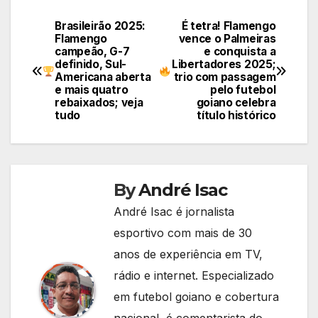
Brasileirão 2025:
É tetra! Flamengo
Navegação
Flamengo
vence o Palmeiras
campeão, G-7
e conquista a
de
definido, Sul-
Libertadores 2025;
Americana aberta
trio com passagem
Post
e mais quatro
pelo futebol
rebaixados; veja
goiano celebra
tudo
título histórico
By
André Isac
André Isac é jornalista
esportivo com mais de 30
anos de experiência em TV,
rádio e internet. Especializado
em futebol goiano e cobertura