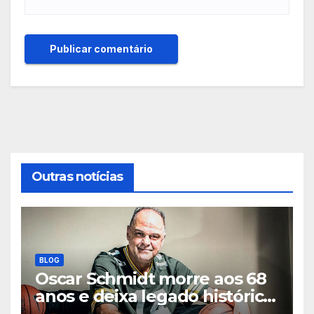
Outras notícias
BLOG
Oscar Schmidt morre aos 68
anos e deixa legado histórico
no basquete mundial