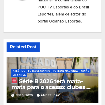
nacional, é comentarista do
PUC TV Esportes e do Brasil
Esportes, além de editor do
portal Goianão Esportes.
Related Post
ATLÉTICO
FUTEBOL GOIANO
FUTEBOL NACIONAL
GOIÁS
VILA NOVA
Série B 2026 terá mata-
mata para o acesso: clubes do
3º ao 6º disputarão vagas na
FEV 5, 2026
ANDRÉ ISAC
elite do Brasileirão