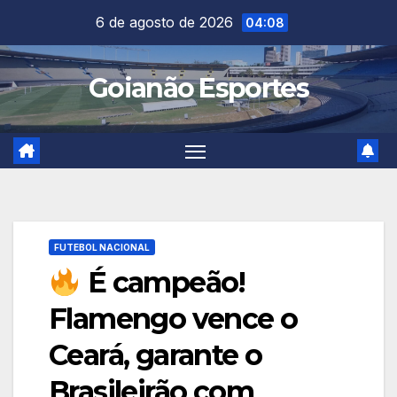
Skip
6 de agosto de 2026
04:08
to
content
Goianão Esportes
FUTEBOL NACIONAL
É campeão!
Flamengo vence o
Ceará, garante o
Brasileirão com