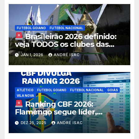
FUTEBOL GOIANO
FUTEBOL NACIONAL
Brasileirão 2026 definido:
veja TODOS os clubes das
Séries A, B, C e D e o cenário
JAN 1, 2026
ANDRÉ ISAC
do futebol goiano
ATLÉTICO
FUTEBOL GOIANO
FUTEBOL NACIONAL
GOIÁS
VILA NOVA
Ranking CBF 2026:
Flamengo segue líder,
Atlético-GO é o melhor
DEZ 25, 2025
ANDRÉ ISAC
goiano e FGF aparece entre
as sete maiores federações;