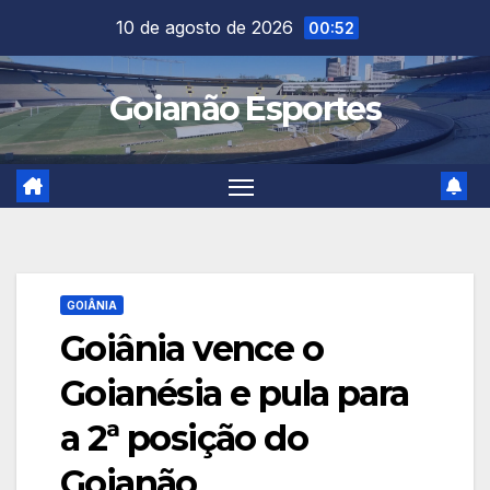
Skip
10 de agosto de 2026
00:52
to
content
Goianão Esportes
GOIÂNIA
Goiânia vence o
Goianésia e pula para
a 2ª posição do
Goianão