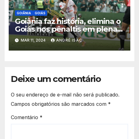
GOIÂNIA
GOIÁS
Goiânia faz história, elimina o
Goiás nos pênaltis em plena
Serrinha e vai para a
MAR 11, 2024
ANDRÉ ISAC
semifinais do Goianão 2024
Deixe um comentário
O seu endereço de e-mail não será publicado.
Campos obrigatórios são marcados com
*
Comentário
*