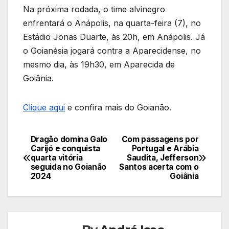
Na próxima rodada, o time alvinegro
enfrentará o Anápolis, na quarta-feira (7), no
Estádio Jonas Duarte, às 20h, em Anápolis. Já
o Goianésia jogará contra a Aparecidense, no
mesmo dia, às 19h30, em Aparecida de
Goiânia.
Clique aqui
e confira mais do Goianão.
Dragão domina Galo
Com passagens por
Navegação
Carijó e conquista
Portugal e Arábia
quarta vitória
Saudita, Jefferson
de
seguida no Goianão
Santos acerta com o
2024
Goiânia
Post