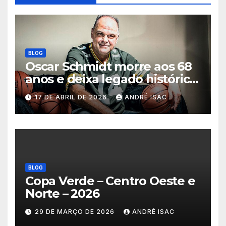
BLOG
Oscar Schmidt morre aos 68
anos e deixa legado histórico
no basquete mundial
17 DE ABRIL DE 2026
ANDRÉ ISAC
BLOG
Copa Verde – Centro Oeste e
Norte – 2026
29 DE MARÇO DE 2026
ANDRÉ ISAC