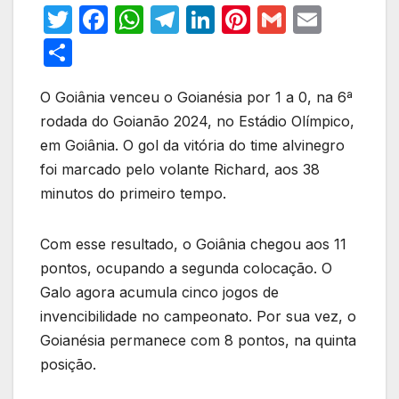
T
F
W
T
Li
Pi
G
E
w
a
h
el
n
nt
m
m
S
itt
c
at
e
k
er
ail
ail
h
er
e
s
gr
e
e
O Goiânia venceu o Goianésia por 1 a 0, na 6ª
ar
rodada do Goianão 2024, no Estádio Olímpico,
b
A
a
dI
st
e
em Goiânia. O gol da vitória do time alvinegro
o
p
m
n
foi marcado pelo volante Richard, aos 38
o
p
minutos do primeiro tempo.
k
Com esse resultado, o Goiânia chegou aos 11
pontos, ocupando a segunda colocação. O
Galo agora acumula cinco jogos de
invencibilidade no campeonato. Por sua vez, o
Goianésia permanece com 8 pontos, na quinta
posição.