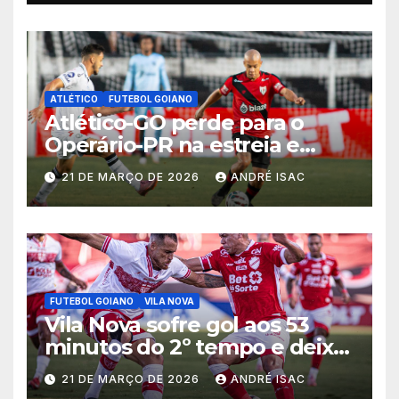
ATLÉTICO
FUTEBOL GOIANO
Atlético-GO perde para o
Operário-PR na estreia e
começa sob pressão a Série B
21 DE MARÇO DE 2026
ANDRÉ ISAC
2026
FUTEBOL GOIANO
VILA NOVA
Vila Nova sofre gol aos 53
minutos do 2º tempo e deixa
vitória escapar na estreia da
21 DE MARÇO DE 2026
ANDRÉ ISAC
Série B