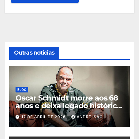
Outras notícias
BLOG
Oscar Schmidt morre aos 68
anos e deixa legado histórico
no basquete mundial
17 DE ABRIL DE 2026
ANDRÉ ISAC