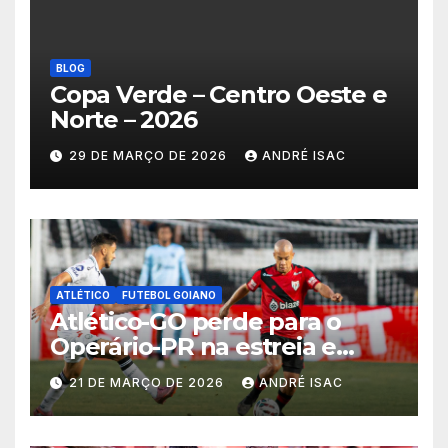
BLOG
Copa Verde – Centro Oeste e
Norte – 2026
29 DE MARÇO DE 2026
ANDRÉ ISAC
ATLÉTICO
FUTEBOL GOIANO
Atlético-GO perde para o
Operário-PR na estreia e
começa sob pressão a Série B
21 DE MARÇO DE 2026
ANDRÉ ISAC
2026