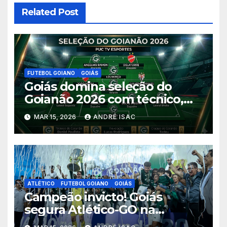
Related Post
FUTEBOL GOIANO
GOIÁS
Goiás domina seleção do
Goianão 2026 com técnico,
sete jogadores, revelação e
MAR 15, 2026
ANDRÉ ISAC
craque do campeonato
ATLÉTICO
FUTEBOL GOIANO
GOIÁS
Campeão invicto! Goiás
segura Atlético-GO na
Serrinha e levanta o título do