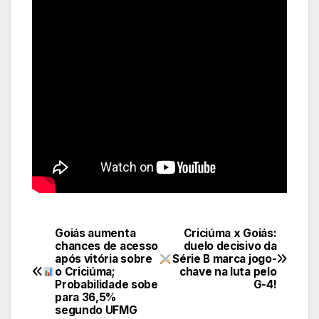
Goiás aumenta
Criciúma x Goiás:
Navegação
chances de acesso
duelo decisivo da
após vitória sobre
Série B marca jogo-
de
o Criciúma;
chave na luta pelo
Probabilidade sobe
G-4!
Post
para 36,5%
segundo UFMG