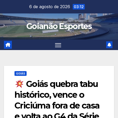
Skip
6 de agosto de 2026
03:12
to
content
Goianão Esportes
GOIÁS
Goiás quebra tabu
histórico, vence o
Criciúma fora de casa
e volta ao G4 da Série