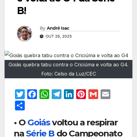
B!
By
André Isac
OUT 26, 2025
Goiás quebra tabu contra o Criciúma e volta ao G4.
Foto: Celso da Luz/CEC
T
F
W
T
Li
Pi
G
E
w
a
h
el
n
nt
m
m
S
itt
c
at
e
k
er
ail
ail
h
• O
Goiás
voltou a respirar
er
e
s
gr
e
e
ar
b
A
a
dI
st
na
Série B
do Campeonato
e