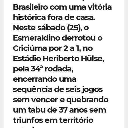
o
p
m
n
Brasileiro com uma vitória
o
p
histórica fora de casa.
k
Neste sábado (25), o
Esmeraldino derrotou o
Criciúma por
2 a 1
, no
Estádio Heriberto Hülse,
pela 34ª rodada,
encerrando uma
sequência de
seis jogos
sem vencer
e quebrando
um
tabu de 37 anos sem
triunfos em território