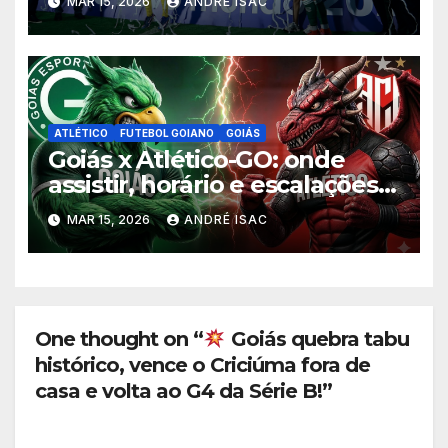
MAR 15, 2026
ANDRÉ ISAC
Goianão 2026
ATLÉTICO
FUTEBOL GOIANO
GOIÁS
Goiás x Atlético-GO: onde
assistir, horário e escalações
da final do Goianão 2026
MAR 15, 2026
ANDRÉ ISAC
One thought on “
Goiás quebra tabu
histórico, vence o Criciúma fora de
casa e volta ao G4 da Série B!”