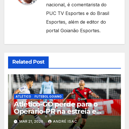
nacional, é comentarista do
PUC TV Esportes e do Brasil
Esportes, além de editor do
portal Goianão Esportes.
Related Post
ATLÉTICO
FUTEBOL GOIANO
Atlético-GO perde para o
Operário-PR na estreia e
começa sob pressão a Série B
MAR 21, 2026
ANDRÉ ISAC
2026