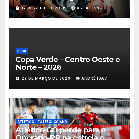
no basquete mundial
17 DE ABRIL DE 2026
ANDRÉ ISAC
BLOG
Copa Verde – Centro Oeste e
Norte – 2026
29 DE MARÇO DE 2026
ANDRÉ ISAC
ATLÉTICO
FUTEBOL GOIANO
Atlético-GO perde para o
Operário-PR na estreia e