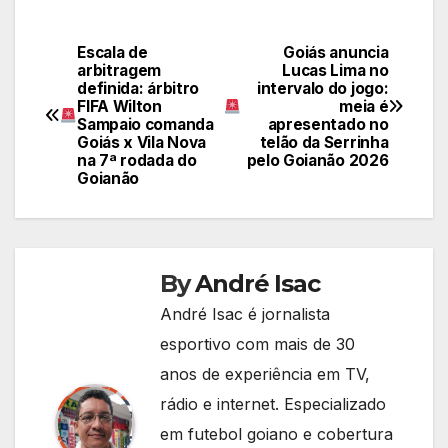
Escala de
Goiás anuncia
Navegação
arbitragem
Lucas Lima no
definida: árbitro
intervalo do jogo:
de
FIFA Wilton
meia é
Sampaio comanda
apresentado no
Post
Goiás x Vila Nova
telão da Serrinha
na 7ª rodada do
pelo Goianão 2026
Goianão
By
André Isac
André Isac é jornalista
esportivo com mais de 30
anos de experiência em TV,
rádio e internet. Especializado
em futebol goiano e cobertura