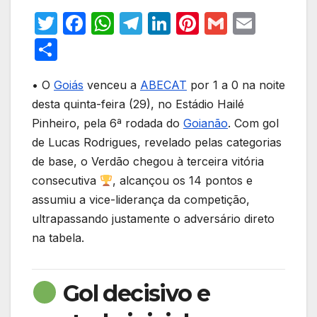
T
F
W
T
Li
Pi
G
E
w
a
h
el
n
nt
m
m
S
itt
c
at
e
k
er
ail
ail
h
er
e
s
gr
e
e
• O
Goiás
venceu a
ABECAT
por 1 a 0 na noite
ar
desta quinta-feira (29), no Estádio Hailé
b
A
a
dI
st
e
Pinheiro, pela 6ª rodada do
Goianão
. Com gol
o
p
m
n
de Lucas Rodrigues, revelado pelas categorias
o
p
de base, o Verdão chegou à terceira vitória
k
consecutiva
, alcançou os 14 pontos e
assumiu a vice-liderança da competição,
ultrapassando justamente o adversário direto
na tabela.
Gol decisivo e