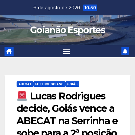
Skip
6 de agosto de 2026
10:59
to
content
Goianão Esportes
ABECAT
FUTEBOL GOIANO
GOIÁS
Lucas Rodrigues
decide, Goiás vence a
ABECAT na Serrinha e
sobe para a 2ª posição