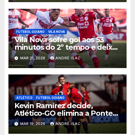
FUTEBOL GOIANO
VILA NOVA
Vila Nova sofre gol aos 53
minutos do 2º tempo e deixa
vitória escapar na estreia da
MAR 21, 2026
ANDRÉ ISAC
Série B
ATLÉTICO
FUTEBOL GOIANO
Kevin Ramírez decide,
Atlético-GO elimina a Ponte
Preta e garante vaga na 5ª
MAR 19, 2026
ANDRÉ ISAC
fase da Copa do Brasil