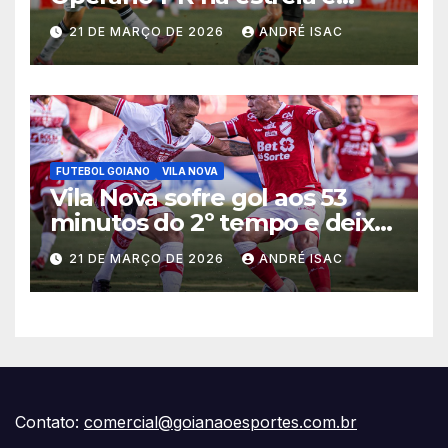
começa sob pressão a Série B
21 DE MARÇO DE 2026
ANDRÉ ISAC
2026
FUTEBOL GOIANO
VILA NOVA
Vila Nova sofre gol aos 53
minutos do 2º tempo e deixa
vitória escapar na estreia da
21 DE MARÇO DE 2026
ANDRÉ ISAC
Série B
Contato:
comercial@goianaoesportes.com.br