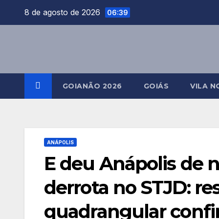
Skip
8 de agosto de 2026
06:39
to
content
GOIANÃO 2026
GOIÁS
VILA N
ANÁPOLIS
E deu Anápolis de n
derrota no STJD: re
quadrangular conf