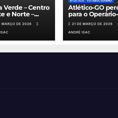
ATLÉTICO
FUTEBOL GOIANO
 Verde – Centro
Atlético-GO per
e e Norte –
para o Operário
6
na estreia e co
E MARÇO DE 2026
21 DE MARÇO DE 2026
sob pressão a S
B 2026
ISAC
ANDRÉ ISAC