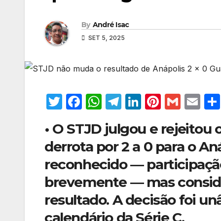
By
André Isac
SET 5, 2025
T
F
W
T
Li
Pi
G
E
w
a
h
el
n
nt
m
m
• O STJD julgou e rejeitou 
itt
c
at
e
k
er
ail
ail
derrota por 2 a 0 para o A
er
e
s
gr
e
e
b
A
a
dI
st
reconhecido — participaç
o
p
m
n
brevemente — mas conside
o
p
resultado. A decisão foi u
k
calendário da Série C.