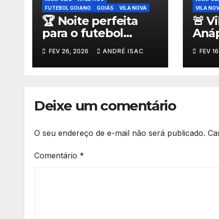
FUTEBOL GOIANO
GOIÁS
VILA NOVA
VILA NO
🏆 Noite perfeita
🚨 Vi
para o futebol
Anáp
goiano: três
gara
FEV 26, 2026
ANDRÉ ISAC
FEV 16
classificados na
semi
Copa do Brasil e
Goia
premiações
Atlé
milionárias
a An
Deixe um comentário
O seu endereço de e-mail não será publicado.
Ca
Comentário
*