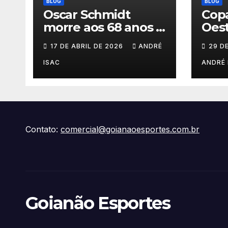
BLOG
BLOG
Oscar Schmidt
Copa
morre aos 68 anos e
Oest
deixa legado
202
17 DE ABRIL DE 2026
ANDRÉ
29 D
histórico no
basquete mundial
ISAC
ANDRÉ 
Contato:
comercial@goianaoesportes.com.br
Goianão Esportes