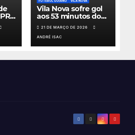
FUTEBOL GOIANO
VILA NOVA
de
Vila Nova sofre gol
-PR
aos 53 minutos do
meça
2º tempo e deixa
21 DE MARÇO DE 2026
érie
vitória escapar na
estreia da Série B
ANDRÉ ISAC