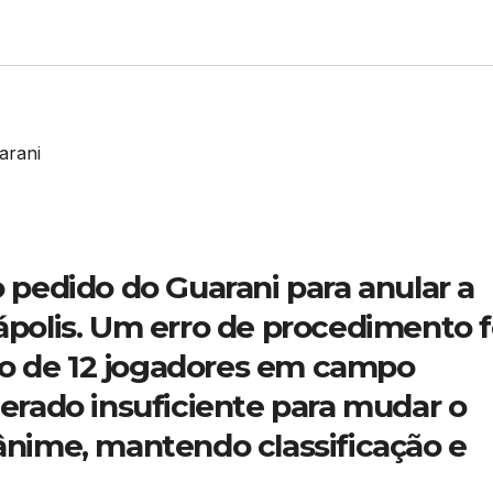
S
h
o pedido do Guarani para anular a
ar
nápolis. Um erro de procedimento f
e
ão de 12 jogadores em campo
rado insuficiente para mudar o
nânime, mantendo classificação e