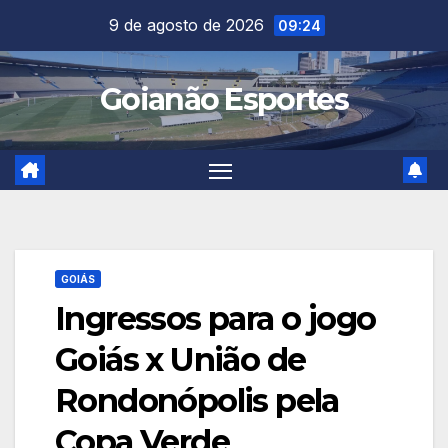
Skip
9 de agosto de 2026
09:24
to
content
Goianão Esportes
GOIÁS
Ingressos para o jogo
Goiás x União de
Rondonópolis pela
Copa Verde