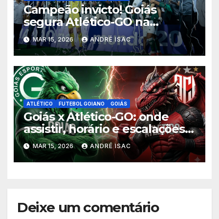
Campeão invicto! Goiás
segura Atlético-GO na
Serrinha e levanta o título do
MAR 15, 2026
ANDRÉ ISAC
Goianão 2026
ATLÉTICO
FUTEBOL GOIANO
GOIÁS
Goiás x Atlético-GO: onde
assistir, horário e escalações
da final do Goianão 2026
MAR 15, 2026
ANDRÉ ISAC
Deixe um comentário