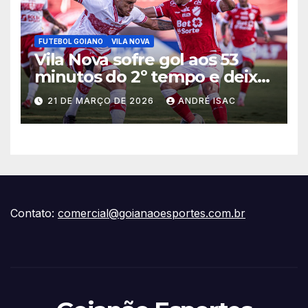
FUTEBOL GOIANO
VILA NOVA
Vila Nova sofre gol aos 53
minutos do 2º tempo e deixa
vitória escapar na estreia da
21 DE MARÇO DE 2026
ANDRÉ ISAC
Série B
Contato:
comercial@goianaoesportes.com.br