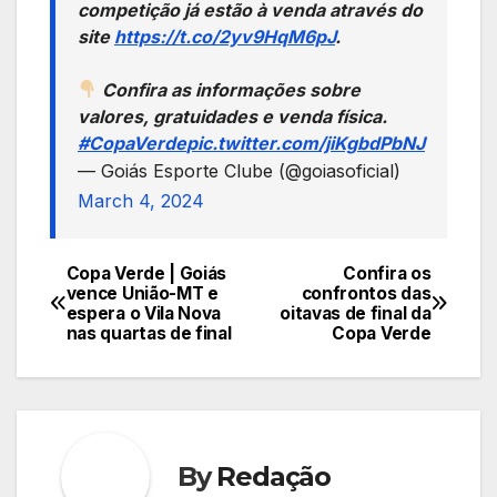
competição já estão à venda através do
site
https://t.co/2yv9HqM6pJ
.
Confira as informações sobre
valores, gratuidades e venda física.
#CopaVerde
pic.twitter.com/jiKgbdPbNJ
— Goiás Esporte Clube (@goiasoficial)
March 4, 2024
Copa Verde | Goiás
Confira os
Navegação
vence União-MT e
confrontos das
espera o Vila Nova
oitavas de final da
de
nas quartas de final
Copa Verde
Post
By
Redação