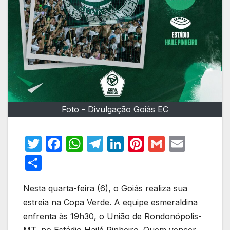
Foto - Divulgação Goiás EC
T
F
W
T
Li
Pi
G
E
w
a
h
el
n
nt
m
m
S
itt
c
at
e
k
er
ail
ail
h
er
e
s
gr
e
e
Nesta quarta-feira (6), o Goiás realiza sua
ar
estreia na Copa Verde. A equipe esmeraldina
b
A
a
dI
st
e
enfrenta às 19h30, o União de Rondonópolis-
o
p
m
n
MT, no Estádio Hailé Pinheiro. Quem vencer