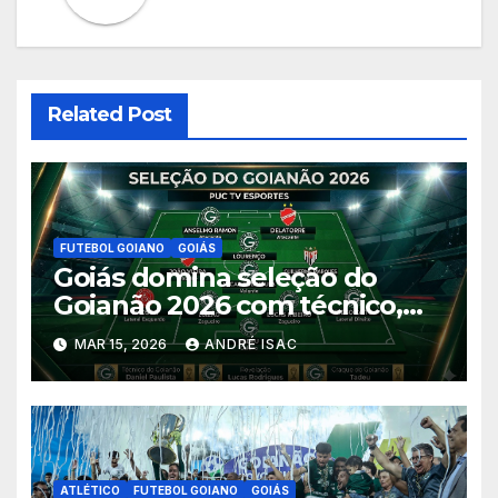
Related Post
FUTEBOL GOIANO
GOIÁS
Goiás domina seleção do
Goianão 2026 com técnico,
sete jogadores, revelação e
MAR 15, 2026
ANDRÉ ISAC
craque do campeonato
ATLÉTICO
FUTEBOL GOIANO
GOIÁS