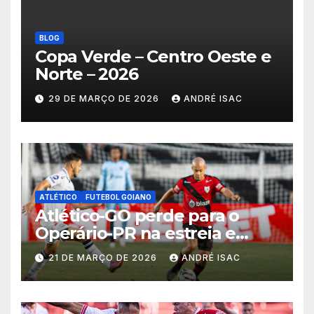
BLOG
Copa Verde – Centro Oeste e
Norte – 2026
29 DE MARÇO DE 2026
ANDRÉ ISAC
ATLÉTICO
FUTEBOL GOIANO
Atlético-GO perde para o
Operário-PR na estreia e
começa sob pressão a Série B
21 DE MARÇO DE 2026
ANDRÉ ISAC
2026