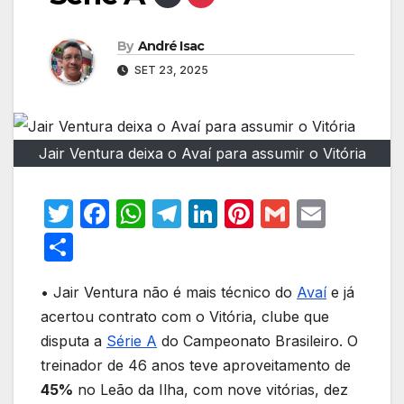
By
André Isac
SET 23, 2025
Jair Ventura deixa o Avaí para assumir o Vitória
T
F
W
T
Li
Pi
G
E
w
a
h
el
n
nt
m
m
S
itt
c
at
e
k
er
ail
ail
h
er
e
s
gr
e
e
• Jair Ventura não é mais técnico do
Avaí
e já
ar
acertou contrato com o Vitória, clube que
b
A
a
dI
st
e
disputa a
Série A
do Campeonato Brasileiro. O
o
p
m
n
treinador de 46 anos teve aproveitamento de
o
p
45%
no Leão da Ilha, com nove vitórias, dez