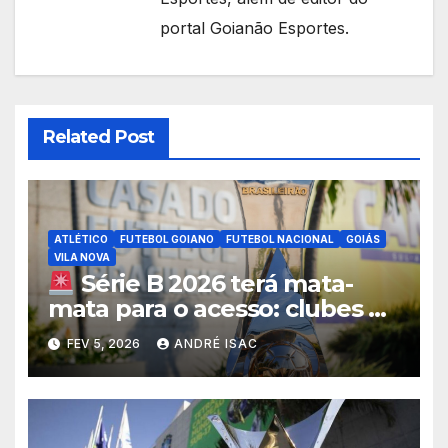
portal Goianão Esportes.
Related Post
ATLÉTICO
FUTEBOL GOIANO
FUTEBOL NACIONAL
GOIÁS
VILA NOVA
Série B 2026 terá mata-
mata para o acesso: clubes do
3º ao 6º disputarão vagas na
FEV 5, 2026
ANDRÉ ISAC
elite do Brasileirão