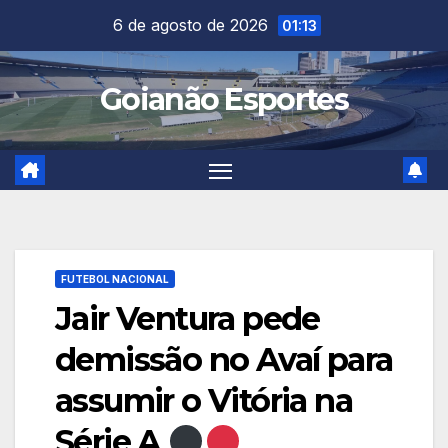
Skip
6 de agosto de 2026
01:13
to
content
Goianão Esportes
FUTEBOL NACIONAL
Jair Ventura pede
demissão no Avaí para
assumir o Vitória na
Série A