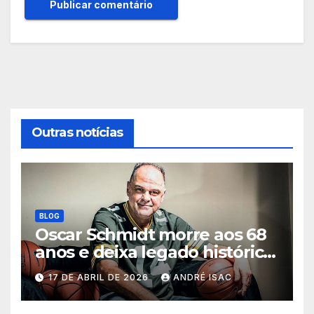
Outras notícias
BLOG
Oscar Schmidt morre aos 68
anos e deixa legado histórico
no basquete mundial
17 DE ABRIL DE 2026
ANDRÉ ISAC