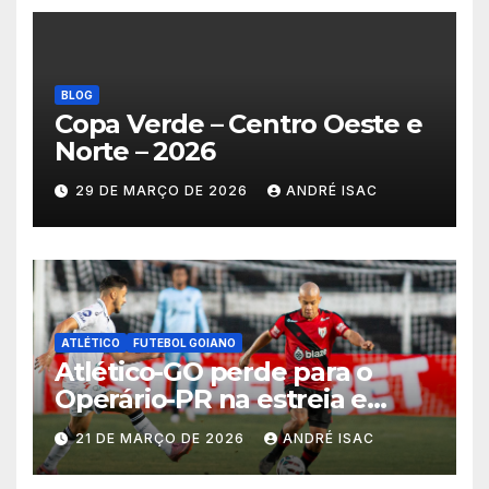
BLOG
Copa Verde – Centro Oeste e
Norte – 2026
29 DE MARÇO DE 2026
ANDRÉ ISAC
ATLÉTICO
FUTEBOL GOIANO
Atlético-GO perde para o
Operário-PR na estreia e
começa sob pressão a Série B
21 DE MARÇO DE 2026
ANDRÉ ISAC
2026