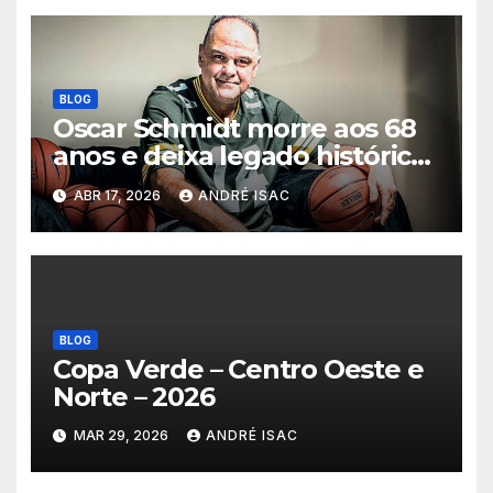
BLOG
Oscar Schmidt morre aos 68
anos e deixa legado histórico
no basquete mundial
ABR 17, 2026
ANDRÉ ISAC
BLOG
Copa Verde – Centro Oeste e
Norte – 2026
MAR 29, 2026
ANDRÉ ISAC