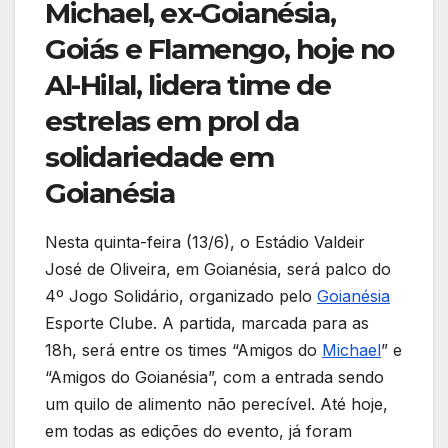
Michael, ex-Goianésia,
er
e
s
gr
e
e
ar
b
A
a
dI
st
Goiás e Flamengo, hoje no
e
o
p
m
n
Al-Hilal, lidera time de
o
p
estrelas em prol da
k
solidariedade em
Goianésia
Nesta quinta-feira (13/6), o Estádio Valdeir
José de Oliveira, em Goianésia, será palco do
4º Jogo Solidário, organizado pelo
Goianésia
Esporte Clube. A partida, marcada para as
18h, será entre os times “Amigos do
Michael
” e
“Amigos do Goianésia”, com a entrada sendo
um quilo de alimento não perecível. Até hoje,
em todas as edições do evento, já foram