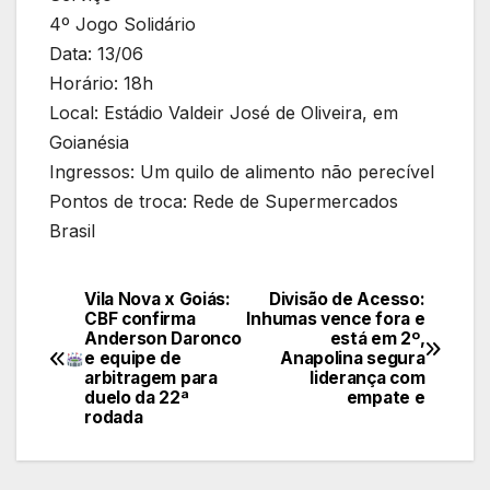
4º Jogo Solidário
Data: 13/06
Horário: 18h
Local: Estádio Valdeir José de Oliveira, em
Goianésia
Ingressos: Um quilo de alimento não perecível
Pontos de troca: Rede de Supermercados
Brasil
Vila Nova x Goiás:
Divisão de Acesso:
Navegação
CBF confirma
Inhumas vence fora e
Anderson Daronco
está em 2º,
de
e equipe de
Anapolina segura
arbitragem para
liderança com
Post
duelo da 22ª
empate e
rodada