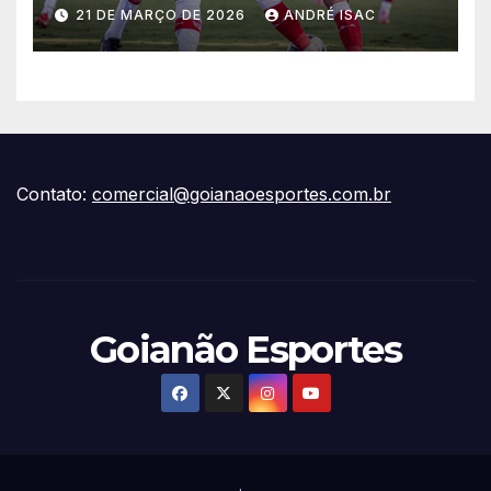
vitória escapar na estreia da
21 DE MARÇO DE 2026
ANDRÉ ISAC
Série B
Contato:
comercial@goianaoesportes.com.br
Goianão Esportes