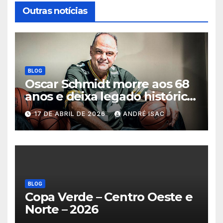
Outras notícias
BLOG
Oscar Schmidt morre aos 68
anos e deixa legado histórico
no basquete mundial
17 DE ABRIL DE 2026
ANDRÉ ISAC
BLOG
Copa Verde – Centro Oeste e
Norte – 2026