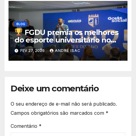
BLOG
FGDU premia os melhores
do esporte universitário no
Troféu Eficiência 2025
FEV 27, 2026
ANDRÉ ISAC
Deixe um comentário
O seu endereço de e-mail não será publicado.
Campos obrigatórios são marcados com
*
Comentário
*