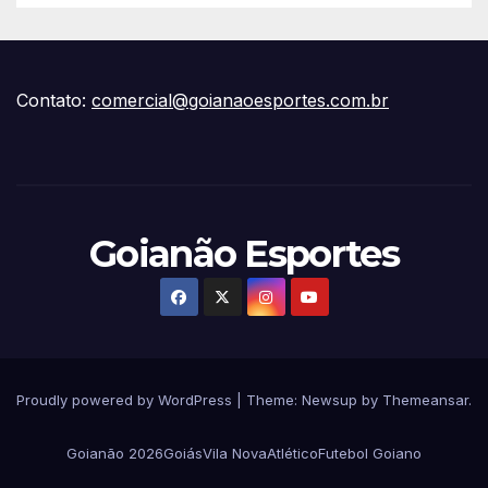
Contato:
comercial@goianaoesportes.com.br
Goianão Esportes
Proudly powered by WordPress
|
Theme:
Newsup
by
Themeansar
.
Goianão 2026
Goiás
Vila Nova
Atlético
Futebol Goiano