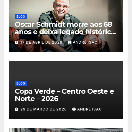
BLOG
Oscar Schmidt morre aos 68
anos e deixa legado histórico
no basquete mundial
17 DE ABRIL DE 2026
ANDRÉ ISAC
BLOG
Copa Verde – Centro Oeste e
Norte – 2026
29 DE MARÇO DE 2026
ANDRÉ ISAC