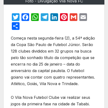
Foto - Divulgação Vila Nova FC
T
F
W
T
Li
Pi
G
E
w
a
h
el
n
nt
m
m
S
itt
c
at
e
k
er
ail
ail
h
er
e
s
gr
e
e
Começa nesta segunda-feira (2), a 54ª edição
ar
da Copa São Paulo de Futebol Júnior. Serão
b
A
a
dI
st
e
128 clubes divididos em 32 grupos na busca
o
p
m
n
pelo tão sonhado título da competição que se
o
p
encerra no dia 25 de janeiro – data do
k
aniversário da capital paulista. O futebol
goiano vai contar com quatro representantes.
Atlético, Goiás, Vila Nova e Trindade.
O Vila Nova Futebol Clube vai realizar seus
jogos da primeira fase na cidade de Tababi.