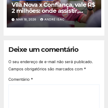
Vila Nova x Confiança, vale R$
2 milhões: onde assistir,
horário e escalações pela
MAR 18, 2026
ANDRÉ ISAC
Copa do Brasil
Deixe um comentário
O seu endereço de e-mail não será publicado.
Campos obrigatórios são marcados com
*
Comentário
*