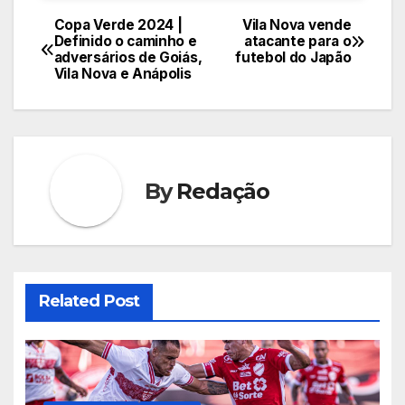
Copa Verde 2024 |
Vila Nova vende
Navegação
Definido o caminho e
atacante para o
adversários de Goiás,
futebol do Japão
de
Vila Nova e Anápolis
Post
By
Redação
Related Post