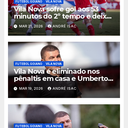
FUTEBOL GOIANO
VILA NOVA
Vila Nova sofre gol aos 53
minutos do 2º tempo e deixa
vitória escapar na estreia da
MAR 21, 2026
ANDRÉ ISAC
Série B
FUTEBOL GOIANO
VILA NOVA
Vila Nova é eliminado nos
pênaltis em casa e Umberto
Louzer é demitido
MAR 19, 2026
ANDRÉ ISAC
FUTEBOL GOIANO
VILA NOVA