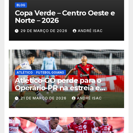
BLOG
Copa Verde – Centro Oeste e
Norte – 2026
29 DE MARÇO DE 2026
ANDRÉ ISAC
ATLÉTICO
FUTEBOL GOIANO
Atlético-GO perde para o
Operário-PR na estreia e
começa sob pressão a Série B
21 DE MARÇO DE 2026
ANDRÉ ISAC
2026