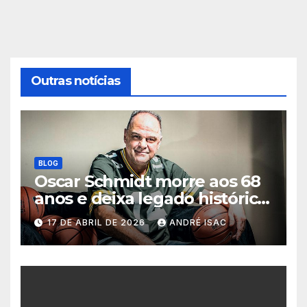
Outras notícias
BLOG
Oscar Schmidt morre aos 68
anos e deixa legado histórico
no basquete mundial
17 DE ABRIL DE 2026
ANDRÉ ISAC