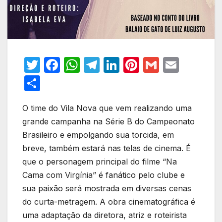
T
F
W
T
Li
Pi
G
E
w
a
h
el
n
nt
m
m
S
itt
c
at
e
k
er
ail
ail
h
er
e
s
gr
e
e
O time do Vila Nova que vem realizando uma
ar
grande campanha na Série B do Campeonato
b
A
a
dI
st
e
Brasileiro e empolgando sua torcida, em
o
p
m
n
breve, também estará nas telas de cinema. É
o
p
que o personagem principal do filme “Na
k
Cama com Virgínia” é fanático pelo clube e
sua paixão será mostrada em diversas cenas
do curta-metragem. A obra cinematográfica é
uma adaptação da diretora, atriz e roteirista