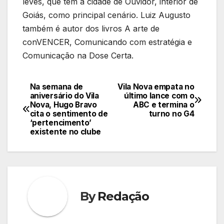
leves, que têm a cidade de Ouvidor, interior de
Goiás, como principal cenário. Luiz Augusto
também é autor dos livros A arte de
conVENCER, Comunicando com estratégia e
Comunicação na Dose Certa.
Na semana de
Vila Nova empata no
Navegação
aniversário do Vila
último lance com o
Nova, Hugo Bravo
ABC e termina o
de
cita o sentimento de
turno no G4
‘pertencimento’
Post
existente no clube
By
Redação