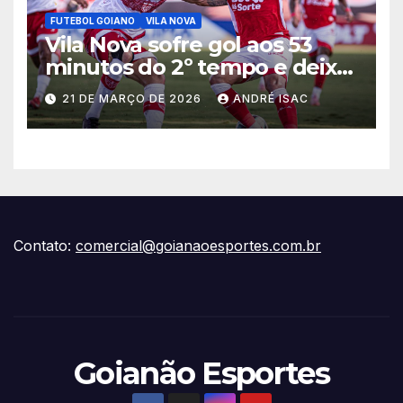
FUTEBOL GOIANO
VILA NOVA
Vila Nova sofre gol aos 53
minutos do 2º tempo e deixa
vitória escapar na estreia da
21 DE MARÇO DE 2026
ANDRÉ ISAC
Série B
Contato:
comercial@goianaoesportes.com.br
Goianão Esportes