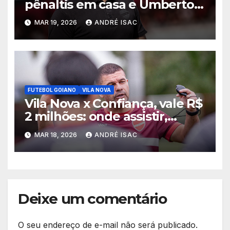
pênaltis em casa e Umberto
Louzer é demitido
MAR 19, 2026
ANDRÉ ISAC
FUTEBOL GOIANO
VILA NOVA
Vila Nova x Confiança, vale R$
2 milhões: onde assistir,
horário e escalações pela
MAR 18, 2026
ANDRÉ ISAC
Copa do Brasil
Deixe um comentário
O seu endereço de e-mail não será publicado.