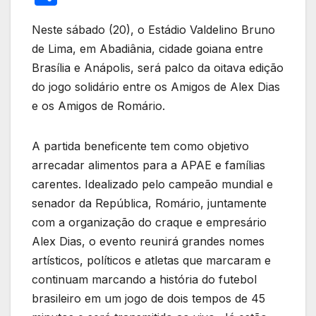
itt
c
at
e
k
er
ail
ail
h
er
e
s
gr
e
e
Neste sábado (20), o Estádio Valdelino Bruno
ar
de Lima, em Abadiânia, cidade goiana entre
b
A
a
dI
st
e
Brasília e Anápolis, será palco da oitava edição
o
p
m
n
do jogo solidário entre os Amigos de Alex Dias
o
p
e os Amigos de Romário.
k
A partida beneficente tem como objetivo
arrecadar alimentos para a APAE e famílias
carentes. Idealizado pelo campeão mundial e
senador da República, Romário, juntamente
com a organização do craque e empresário
Alex Dias, o evento reunirá grandes nomes
artísticos, políticos e atletas que marcaram e
continuam marcando a história do futebol
brasileiro em um jogo de dois tempos de 45