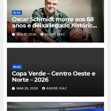
BLOG
Oscar Schmidt morre aos 68
anos e deixa legado histórico
no basquete mundial
ABR 17, 2026
ANDRÉ ISAC
BLOG
Copa Verde – Centro Oeste e
Norte – 2026
MAR 29, 2026
ANDRÉ ISAC