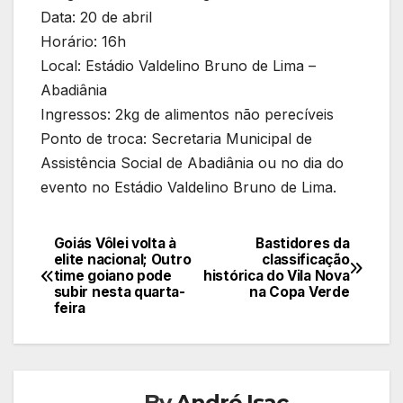
Data: 20 de abril
Horário: 16h
Local: Estádio Valdelino Bruno de Lima –
Abadiânia
Ingressos: 2kg de alimentos não perecíveis
Ponto de troca: Secretaria Municipal de
Assistência Social de Abadiânia ou no dia do
evento no Estádio Valdelino Bruno de Lima.
Goiás Vôlei volta à
Bastidores da
Navegação
elite nacional; Outro
classificação
time goiano pode
histórica do Vila Nova
de
subir nesta quarta-
na Copa Verde
feira
Post
By
André Isac