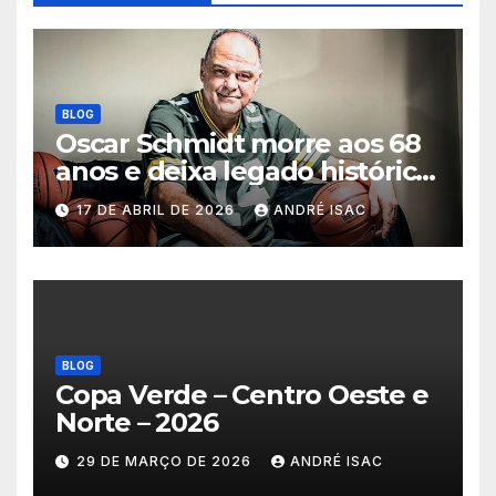
BLOG
Oscar Schmidt morre aos 68
anos e deixa legado histórico
no basquete mundial
17 DE ABRIL DE 2026
ANDRÉ ISAC
BLOG
Copa Verde – Centro Oeste e
Norte – 2026
29 DE MARÇO DE 2026
ANDRÉ ISAC