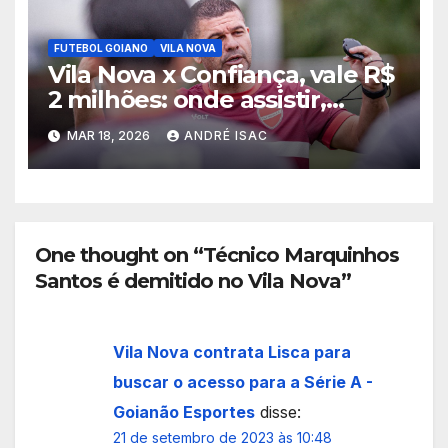
FUTEBOL GOIANO
VILA NOVA
Vila Nova x Confiança, vale R$
2 milhões: onde assistir,
horário e escalações pela
MAR 18, 2026
ANDRÉ ISAC
Copa do Brasil
One thought on “Técnico Marquinhos
Santos é demitido no Vila Nova”
Vila Nova contrata Lisca para
buscar o acesso para a Série A -
Goianão Esportes
disse:
21 de setembro de 2023 às 10:48