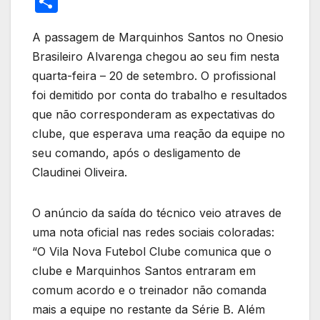
S
itt
c
at
e
k
er
ail
ail
h
er
e
s
gr
e
e
A passagem de Marquinhos Santos no Onesio
ar
Brasileiro Alvarenga chegou ao seu fim nesta
b
A
a
dI
st
e
quarta-feira – 20 de setembro. O profissional
o
p
m
n
foi demitido por conta do trabalho e resultados
o
p
que não corresponderam as expectativas do
k
clube, que esperava uma reação da equipe no
seu comando, após o desligamento de
Claudinei Oliveira.
O anúncio da saída do técnico veio atraves de
uma nota oficial nas redes sociais coloradas:
“O Vila Nova Futebol Clube comunica que o
clube e Marquinhos Santos entraram em
comum acordo e o treinador não comanda
mais a equipe no restante da Série B. Além