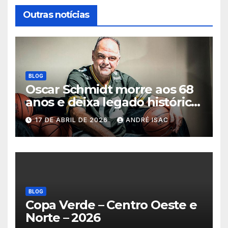
Outras notícias
BLOG
Oscar Schmidt morre aos 68
anos e deixa legado histórico
no basquete mundial
17 DE ABRIL DE 2026
ANDRÉ ISAC
BLOG
Copa Verde – Centro Oeste e
Norte – 2026