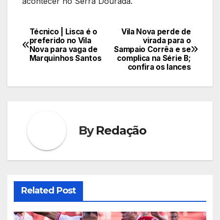
acontecer no Serra Dourada.
Técnico | Lisca é o
Vila Nova perde de
Navegação
preferido no Vila
virada para o
Nova para vaga de
Sampaio Corrêa e se
de
Marquinhos Santos
complica na Série B;
confira os lances
Post
By
Redação
Related Post