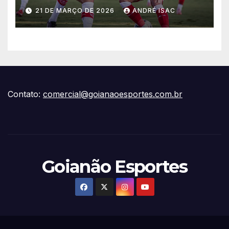
vitória escapar na estreia da
21 DE MARÇO DE 2026
ANDRÉ ISAC
Série B
Contato:
comercial@goianaoesportes.com.br
Goianão Esportes