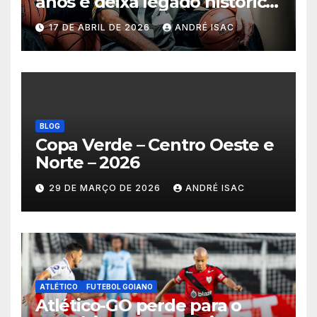
anos e deixa legado histórico
no basquete mundial
17 DE ABRIL DE 2026
ANDRÉ ISAC
BLOG
Copa Verde – Centro Oeste e
Norte – 2026
29 DE MARÇO DE 2026
ANDRÉ ISAC
ATLÉTICO
FUTEBOL GOIANO
Atlético-GO perde para o