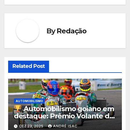
Post
By
Redação
Related Post
AUTOMOBILISMO
Automobilismo goiano em
destaque: Prêmio Volante de
Ouro celebra campeões de
DEZ 23, 2025
ANDRÉ ISAC