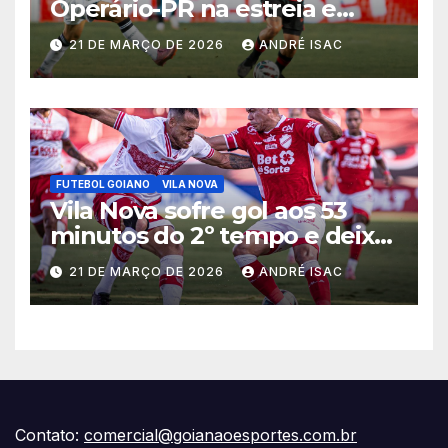
Operário-PR na estreia e
começa sob pressão a Série B
21 DE MARÇO DE 2026
ANDRÉ ISAC
2026
FUTEBOL GOIANO
VILA NOVA
Vila Nova sofre gol aos 53
minutos do 2º tempo e deixa
vitória escapar na estreia da
21 DE MARÇO DE 2026
ANDRÉ ISAC
Série B
Contato:
comercial@goianaoesportes.com.br