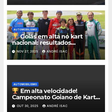
2025 em Goiânia
AUTOMOBILISMO
Goiás em alta no kart
nacional: resultados
expressivos marcam edição
NOV 27, 2025
ANDRÉ ISAC
histórica com mais de 600
competidores em Beto
Carrero
AUTOMOBILISMO
Em alta velocidade!
Campeonato Goiano de Kart
2025 define campeões e
OUT 30, 2025
ANDRÉ ISAC
encerra temporada com