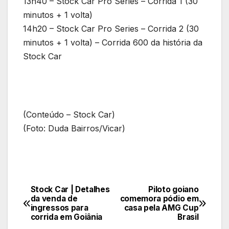
13h40 – Stock Car Pro Series – Corrida 1 (30
minutos + 1 volta)
14h20 – Stock Car Pro Series – Corrida 2 (30
minutos + 1 volta) – Corrida 600 da história da
Stock Car
(Conteúdo – Stock Car)
(Foto: Duda Bairros/Vicar)
Stock Car | Detalhes
Piloto goiano
Navegação
da venda de
comemora pódio em
ingressos para
casa pela AMG Cup
de
corrida em Goiânia
Brasil