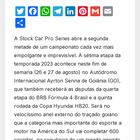
T
F
W
T
Li
Pi
G
E
w
a
h
el
n
nt
m
m
S
itt
c
at
e
k
er
ail
ail
h
er
e
s
gr
e
e
A Stock Car Pro Series abre a segunda
ar
metade de um campeonato cada vez mais
b
A
a
dI
st
e
empolgante e imprevisível. A sétima etapa da
o
p
m
n
temporada 2023 acontece neste fim de
o
p
semana (26 e 27 de agosto) no Autódromo
k
Internacional Ayrton Senna de Goiânia (GO),
que também receberá as disputas da quarta
etapa do BRB Fórmula 4 Brasil e a quinta
rodada da Copa Hyundai HB20. Será no
velocíssimo anel externo do traçado goiano
que a categoria mais importante do esporte a
motor na América do Sul vai completar 600
corridas, na sequência de um legado iniciado