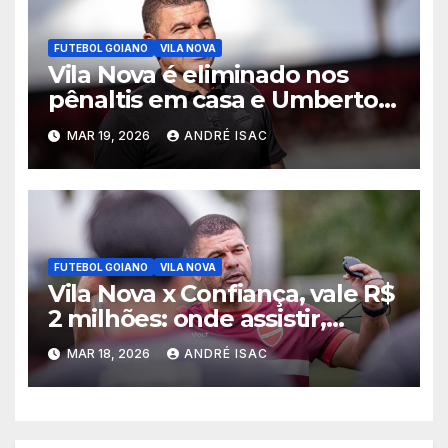
FUTEBOL GOIANO
VILA NOVA
Vila Nova é eliminado nos
pênaltis em casa e Umberto
Louzer é demitido
MAR 19, 2026
ANDRÉ ISAC
FUTEBOL GOIANO
VILA NOVA
Vila Nova x Confiança, vale R$
2 milhões: onde assistir,
horário e escalações pela
MAR 18, 2026
ANDRÉ ISAC
Copa do Brasil