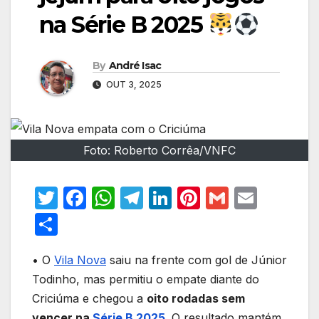
na Série B 2025
By
André Isac
OUT 3, 2025
Foto: Roberto Corrêa/VNFC
T
F
W
T
Li
Pi
G
E
w
a
h
el
n
nt
m
m
S
itt
c
at
e
k
er
ail
ail
h
er
e
s
gr
e
e
• O
Vila Nova
saiu na frente com gol de Júnior
ar
Todinho, mas permitiu o empate diante do
b
A
a
dI
st
e
Criciúma e chegou a
oito rodadas sem
o
p
m
n
vencer na
Série B 2025
. O resultado mantém