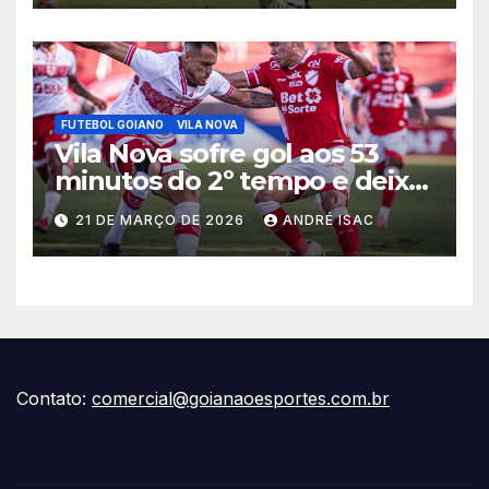
FUTEBOL GOIANO
VILA NOVA
Vila Nova sofre gol aos 53
minutos do 2º tempo e deixa
vitória escapar na estreia da
21 DE MARÇO DE 2026
ANDRÉ ISAC
Série B
Contato:
comercial@goianaoesportes.com.br