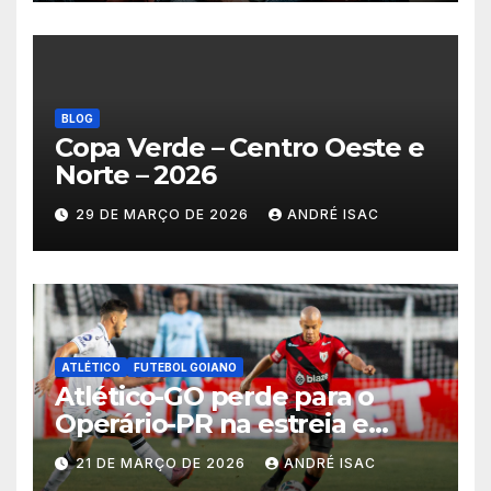
BLOG
Copa Verde – Centro Oeste e
Norte – 2026
29 DE MARÇO DE 2026
ANDRÉ ISAC
ATLÉTICO
FUTEBOL GOIANO
Atlético-GO perde para o
Operário-PR na estreia e
começa sob pressão a Série B
21 DE MARÇO DE 2026
ANDRÉ ISAC
2026