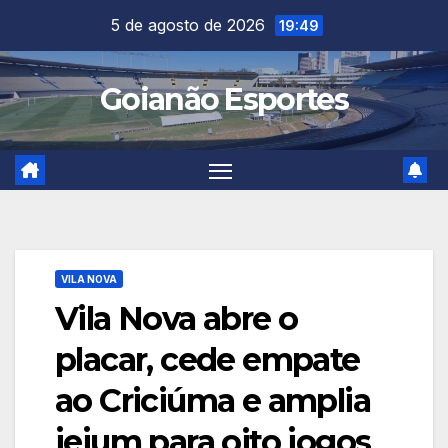
Skip
5 de agosto de 2026
19:49
to
content
Goianão Esportes
VILA NOVA
Vila Nova abre o
placar, cede empate
ao Criciúma e amplia
jejum para oito jogos