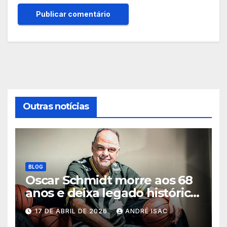
Outras notícias
BLOG
Oscar Schmidt morre aos 68
anos e deixa legado histórico
no basquete mundial
17 DE ABRIL DE 2026
ANDRÉ ISAC