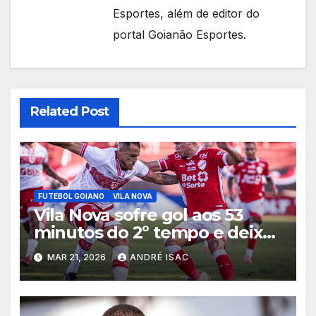
Esportes, além de editor do
portal Goianão Esportes.
Related Post
FUTEBOL GOIANO
VILA NOVA
Vila Nova sofre gol aos 53
minutos do 2º tempo e deixa
vitória escapar na estreia da
MAR 21, 2026
ANDRÉ ISAC
Série B