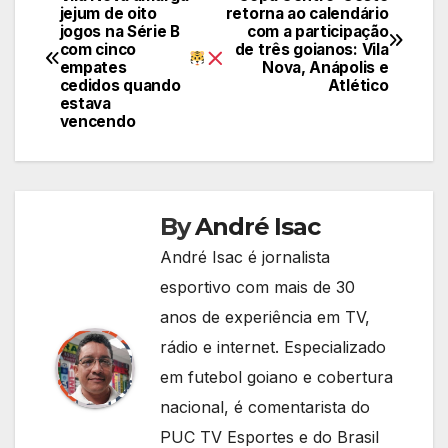
Navegação
jejum de oito
retorna ao calendário
jogos na Série B
com a participação
de
com cinco
de três goianos: Vila
empates
Nova, Anápolis e
Post
cedidos quando
Atlético
estava
vencendo
By
André Isac
André Isac é jornalista
esportivo com mais de 30
anos de experiência em TV,
rádio e internet. Especializado
em futebol goiano e cobertura
nacional, é comentarista do
PUC TV Esportes e do Brasil