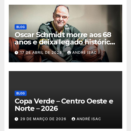
BLOG
Oscar Schmidt morre aos 68
anos e deixa legado histórico
no basquete mundial
17 DE ABRIL DE 2026
ANDRÉ ISAC
BLOG
Copa Verde – Centro Oeste e
Norte – 2026
29 DE MARÇO DE 2026
ANDRÉ ISAC