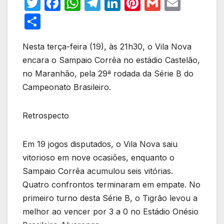
T
F
W
T
Li
Pi
G
E
w
a
h
el
n
nt
m
m
S
itt
c
at
e
k
er
ail
ail
h
er
e
s
gr
e
e
Nesta terça-feira (19), às 21h30, o Vila Nova
ar
encara o Sampaio Corrêa no estádio Castelão,
b
A
a
dI
st
e
no Maranhão, pela 29ª rodada da Série B do
o
p
m
n
Campeonato Brasileiro.
o
p
k
Retrospecto
Em 19 jogos disputados, o Vila Nova saiu
vitorioso em nove ocasiões, enquanto o
Sampaio Corrêa acumulou seis vitórias.
Quatro confrontos terminaram em empate. No
primeiro turno desta Série B, o Tigrão levou a
melhor ao vencer por 3 a 0 no Estádio Onésio