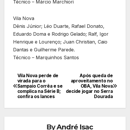
Técnico – Márcio Marchiori
Vila Nova
Dênis Júnior; Léo Duarte, Rafael Donato,
Eduardo Doma e Rodrigo Gelado; Ralf, Igor
Henrique e Lourenço; Juan Christian, Caio
Dantas e Guilherme Parede.
Técnico – Marquinhos Santos
Vila Nova perde de
Após queda de
Navegação
virada para o
aproveitamento no
Sampaio Corrêa e se
OBA, Vila Nova
de
complica na Série B;
decide jogar no Serra
confira os lances
Dourada
Post
By
André Isac