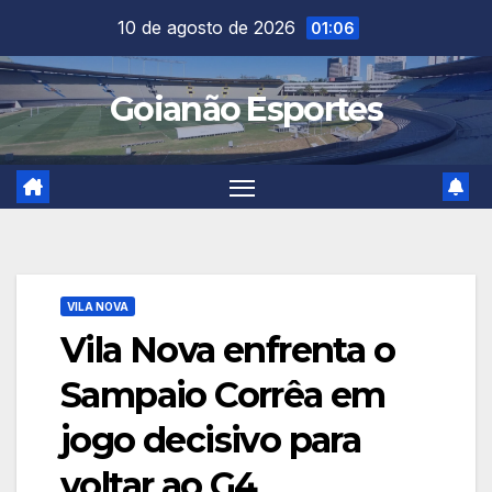
Skip
10 de agosto de 2026
01:06
to
content
Goianão Esportes
VILA NOVA
Vila Nova enfrenta o
Sampaio Corrêa em
jogo decisivo para
voltar ao G4