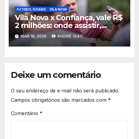
FUTEBOL GOIANO
VILA NOVA
Vila Nova x Confiança, vale R$
2 milhões: onde assistir,
horário e escalações pela
MAR 18, 2026
ANDRÉ ISAC
Copa do Brasil
Deixe um comentário
O seu endereço de e-mail não será publicado.
Campos obrigatórios são marcados com
*
Comentário
*