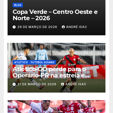
BLOG
Copa Verde – Centro Oeste e
Norte – 2026
29 DE MARÇO DE 2026
ANDRÉ ISAC
ATLÉTICO
FUTEBOL GOIANO
Atlético-GO perde para o
Operário-PR na estreia e
começa sob pressão a Série B
21 DE MARÇO DE 2026
ANDRÉ ISAC
2026