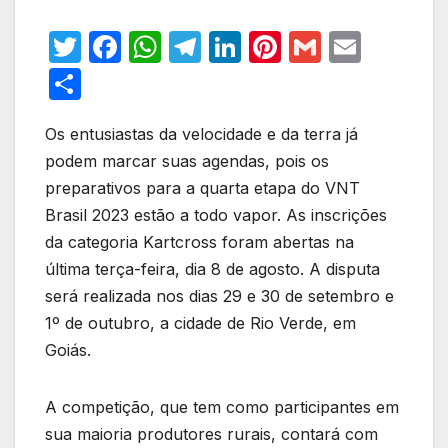
T
F
W
T
Li
Pi
G
E
w
a
h
el
n
nt
m
m
S
itt
c
at
e
k
er
ail
ail
h
er
e
s
gr
e
e
Os entusiastas da velocidade e da terra já
ar
podem marcar suas agendas, pois os
b
A
a
dI
st
e
preparativos para a quarta etapa do VNT
o
p
m
n
Brasil 2023 estão a todo vapor. As inscrições
o
p
da categoria Kartcross foram abertas na
k
última terça-feira, dia 8 de agosto. A disputa
será realizada nos dias 29 e 30 de setembro e
1º de outubro, a cidade de Rio Verde, em
Goiás.
A competição, que tem como participantes em
sua maioria produtores rurais, contará com