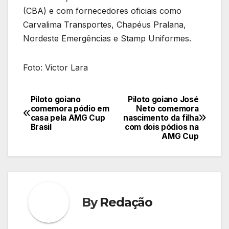
(CBA) e com fornecedores oficiais como
Carvalima Transportes, Chapéus Pralana,
Nordeste Emergências e Stamp Uniformes.
Foto: Victor Lara
Piloto goiano
Piloto goiano José
Navegação
comemora pódio em
Neto comemora
casa pela AMG Cup
nascimento da filha
de
Brasil
com dois pódios na
AMG Cup
Post
By
Redação