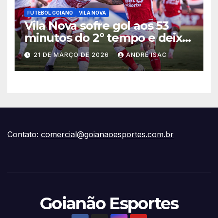
FUTEBOL GOIANO
VILA NOVA
Vila Nova sofre gol aos 53
minutos do 2º tempo e deixa
vitória escapar na estreia da
21 DE MARÇO DE 2026
ANDRÉ ISAC
Série B
Contato:
comercial@goianaoesportes.com.br
Goianão Esportes