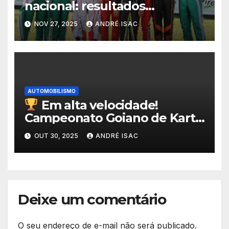
nacional: resultados
expressivos marcam edição
NOV 27, 2025
ANDRÉ ISAC
histórica com mais de 600
competidores em Beto
Carrero
AUTOMOBILISMO
Em alta velocidade!
Campeonato Goiano de Kart
2025 define campeões e
OUT 30, 2025
ANDRÉ ISAC
encerra temporada com
show de talento em Anápolis
Deixe um comentário
O seu endereço de e-mail não será publicado.