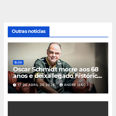
Outras notícias
BLOG
Oscar Schmidt morre aos 68
anos e deixa legado histórico
no basquete mundial
17 DE ABRIL DE 2026
ANDRÉ ISAC