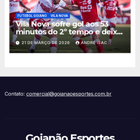
FUTEBOL GOIANO
VILA NOVA
Vila Nova sofre gol aos 53
minutos do 2º tempo e deixa
vitória escapar na estreia da
21 DE MARÇO DE 2026
ANDRÉ ISAC
Série B
Contato:
comercial@goianaoesportes.com.br
Goianão Esportes