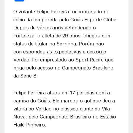
itt
c
at
e
k
er
ail
ail
h
er
e
s
gr
e
e
O volante Felipe Ferreira foi contratado no
ar
início da temporada pelo Goiás Esporte Clube.
b
A
a
dI
st
e
Depois de vários anos defendendo o
o
p
m
n
Fortaleza, o atleta de 29 anos, chegou com
o
p
status de titular na Serrinha. Porém não
k
correspondeu as expectativas e deixou o
Verdão. Foi emprestado ao Sport Recife que
briga pelo acesso no Campeonato Brasileiro
da Série B.
Felipe Ferreira atuou em 17 partidas com a
camisa do Goiás. Ele marcou o gol que deu a
vitória ao Verdão no clássico diante do Vila
Nova, pelo Campeonato Brasileiro no Estádio
Hailé Pinheiro.