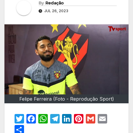
By
Redação
JUL 26, 2023
Felipe Ferreira (Foto - Reprodução Sport)
T
F
W
T
Li
Pi
G
E
w
a
h
el
n
nt
m
m
S