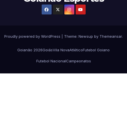
Proudly powered by WordPress
|
Theme:
Newsup
by
Themeansar
.
Goianão 2026
Goiás
Vila Nova
Atlético
Futebol Goiano
Futebol Nacional
Campeonatos