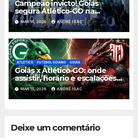
Campeão invicto! Goiás
segura Atlético-GO na
Serrinha e levanta o título do
MAR 15, 2026
ANDRÉ ISAC
Goianão 2026
ATLÉTICO
FUTEBOL GOIANO
GOIÁS
Goiás x Atlético-GO: onde
assistir, horário e escalações
da final do Goianão 2026
MAR 15, 2026
ANDRÉ ISAC
Deixe um comentário