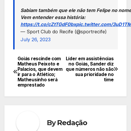
Sabiam também que ele não tem Felipe no nom
Vem entender essa história:
https://t.co/cZtTGdF0bx
pic.twitter.com/3uD1T
— Sport Club do Recife (@sportrecife)
July 26, 2023
Goiás rescinde com
Líder em assistências
Navegação
Matheus Peixoto e
no Goiás, Sander diz
Palacios, que devem
que números não são
de
ir para o Atlético;
sua prioridade no
Matheusinho será
time
Post
emprestado
By
Redação