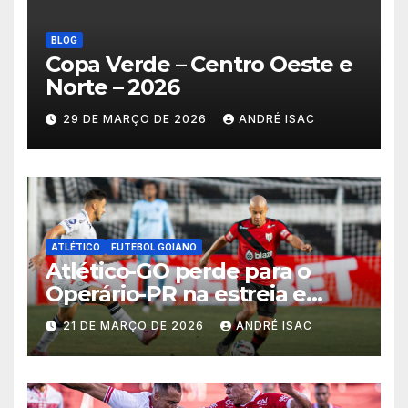
BLOG
Copa Verde – Centro Oeste e
Norte – 2026
29 DE MARÇO DE 2026
ANDRÉ ISAC
ATLÉTICO
FUTEBOL GOIANO
Atlético-GO perde para o
Operário-PR na estreia e
começa sob pressão a Série B
21 DE MARÇO DE 2026
ANDRÉ ISAC
2026