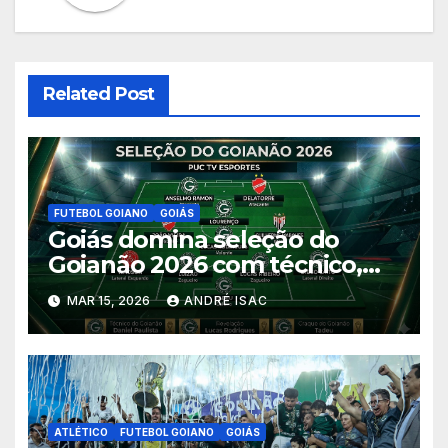
Related Post
FUTEBOL GOIANO
GOIÁS
Goiás domina seleção do
Goianão 2026 com técnico,
sete jogadores, revelação e
MAR 15, 2026
ANDRÉ ISAC
craque do campeonato
ATLÉTICO
FUTEBOL GOIANO
GOIÁS