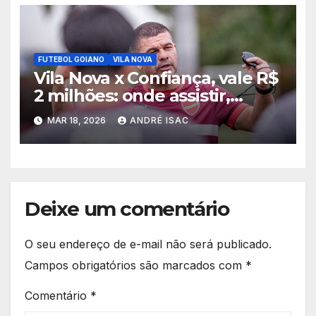
FUTEBOL GOIANO
VILA NOVA
Vila Nova x Confiança, vale R$
2 milhões: onde assistir,
horário e escalações pela
MAR 18, 2026
ANDRÉ ISAC
Copa do Brasil
Deixe um comentário
O seu endereço de e-mail não será publicado.
Campos obrigatórios são marcados com
*
Comentário
*