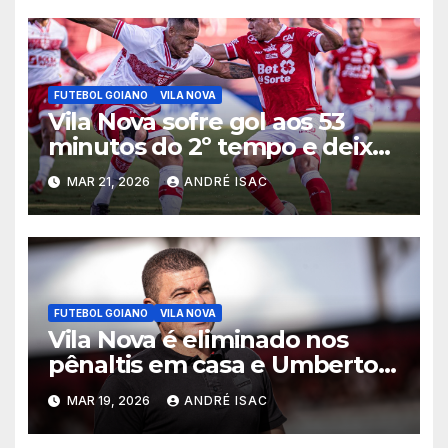
FUTEBOL GOIANO
VILA NOVA
Vila Nova sofre gol aos 53
minutos do 2º tempo e deixa
vitória escapar na estreia da
MAR 21, 2026
ANDRÉ ISAC
Série B
FUTEBOL GOIANO
VILA NOVA
Vila Nova é eliminado nos
pênaltis em casa e Umberto
Louzer é demitido
MAR 19, 2026
ANDRÉ ISAC