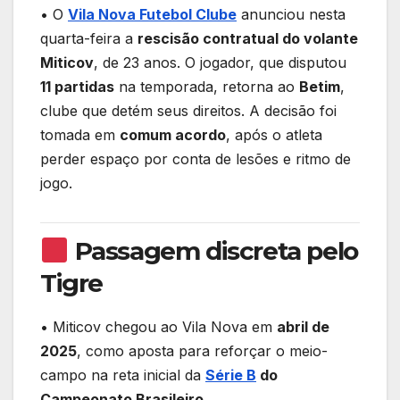
er
e
s
gr
e
e
• O
Vila Nova Futebol Clube
anunciou nesta
ar
quarta-feira a
rescisão contratual do volante
b
A
a
dI
st
e
Miticov
, de 23 anos. O jogador, que disputou
o
p
m
n
11 partidas
na temporada, retorna ao
Betim
,
o
p
clube que detém seus direitos. A decisão foi
k
tomada em
comum acordo
, após o atleta
perder espaço por conta de lesões e ritmo de
jogo.
Passagem discreta pelo
Tigre
• Miticov chegou ao Vila Nova em
abril de
2025
, como aposta para reforçar o meio-
campo na reta inicial da
Série B
do
Campeonato Brasileiro
.