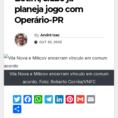
planeja jogo com
Operário-PR
By
André Isac
OUT 30, 2025
Vila Nova e Miticov encerram vínculo em comum
acordo. Foto: Roberto Corrêa/VNFC
T
F
W
T
Li
Pi
G
E
w
a
h
el
n
nt
m
m
S
itt
c
at
e
k
er
ail
ail
h