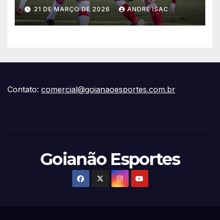
vitória escapar na estreia da
21 DE MARÇO DE 2026
ANDRÉ ISAC
Série B
Contato:
comercial@goianaoesportes.com.br
Goianão Esportes