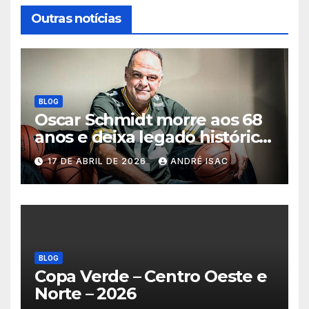
Outras notícias
BLOG
Oscar Schmidt morre aos 68
anos e deixa legado histórico
no basquete mundial
17 DE ABRIL DE 2026
ANDRÉ ISAC
BLOG
Copa Verde – Centro Oeste e
Norte – 2026