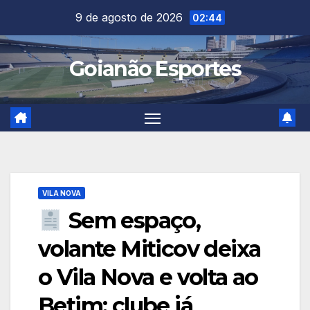
Skip
9 de agosto de 2026
02:44
to
content
Goianão Esportes
VILA NOVA
Sem espaço,
volante Miticov deixa
o Vila Nova e volta ao
Betim; clube já