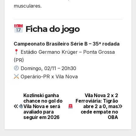
musculares.
Ficha do jogo
Campeonato Brasileiro Série B – 35ª rodada
Estádio Germano Krüger – Ponta Grossa
(PR)
Domingo, 02/11 – 20h30
Operário-PR x Vila Nova
Kozlinski ganha
Vila Nova 2 x 2
Navegação
chance no gol do
Ferroviária: Tigrão
Vila Nova e será
abre 2 a 0, mas
de
avaliado para
cede empate no
seguir em 2026
OBA
Post