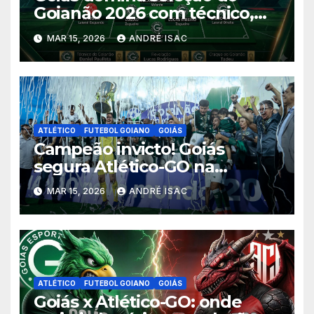
Goianão 2026 com técnico,
sete jogadores, revelação e
MAR 15, 2026
ANDRÉ ISAC
craque do campeonato
ATLÉTICO
FUTEBOL GOIANO
GOIÁS
Campeão invicto! Goiás
segura Atlético-GO na
Serrinha e levanta o título do
MAR 15, 2026
ANDRÉ ISAC
Goianão 2026
ATLÉTICO
FUTEBOL GOIANO
GOIÁS
Goiás x Atlético-GO: onde