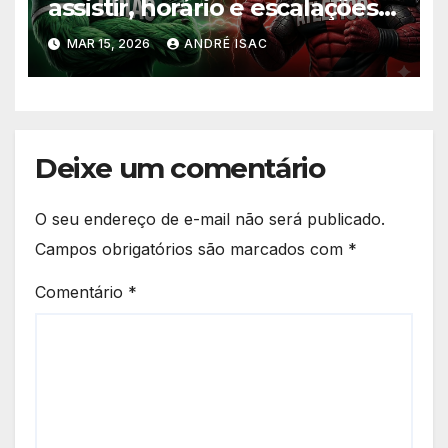
assistir, horário e escalações
da final do Goianão 2026
MAR 15, 2026
ANDRÉ ISAC
Deixe um comentário
O seu endereço de e-mail não será publicado.
Campos obrigatórios são marcados com
*
Comentário
*