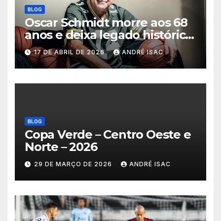
BLOG
Oscar Schmidt morre aos 68
anos e deixa legado histórico
no basquete mundial
17 DE ABRIL DE 2026
ANDRÉ ISAC
BLOG
Copa Verde – Centro Oeste e
Norte – 2026
29 DE MARÇO DE 2026
ANDRÉ ISAC