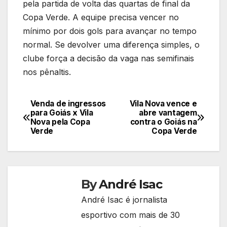
pela partida de volta das quartas de final da
Copa Verde. A equipe precisa vencer no
mínimo por dois gols para avançar no tempo
normal. Se devolver uma diferença simples, o
clube força a decisão da vaga nas semifinais
nos pênaltis.
Venda de ingressos
Vila Nova vence e
Navegação
para Goiás x Vila
abre vantagem
Nova pela Copa
contra o Goiás na
de
Verde
Copa Verde
Post
By
André Isac
André Isac é jornalista
esportivo com mais de 30