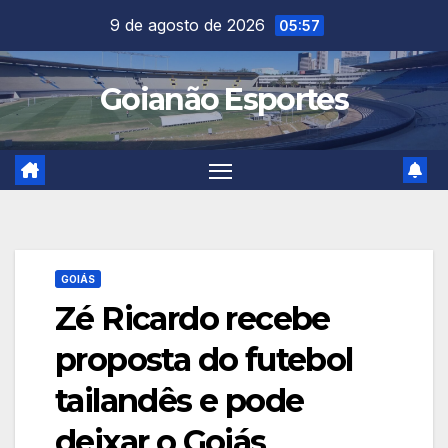
Skip
9 de agosto de 2026
05:57
to
content
Goianão Esportes
GOIÁS
Zé Ricardo recebe
proposta do futebol
tailandês e pode
deixar o Goiás