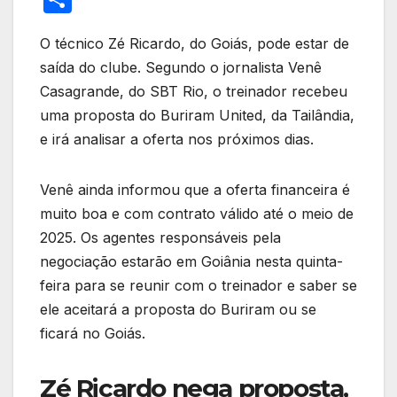
itt
c
at
e
k
er
ail
ail
h
er
e
s
gr
e
e
O técnico Zé Ricardo, do Goiás, pode estar de
ar
saída do clube. Segundo o jornalista Venê
b
A
a
dI
st
e
Casagrande, do SBT Rio, o treinador recebeu
o
p
m
n
uma proposta do Buriram United, da Tailândia,
o
p
e irá analisar a oferta nos próximos dias.
k
Venê ainda informou que a oferta financeira é
muito boa e com contrato válido até o meio de
2025. Os agentes responsáveis pela
negociação estarão em Goiânia nesta quinta-
feira para se reunir com o treinador e saber se
ele aceitará a proposta do Buriram ou se
ficará no Goiás.
Zé Ricardo nega proposta,