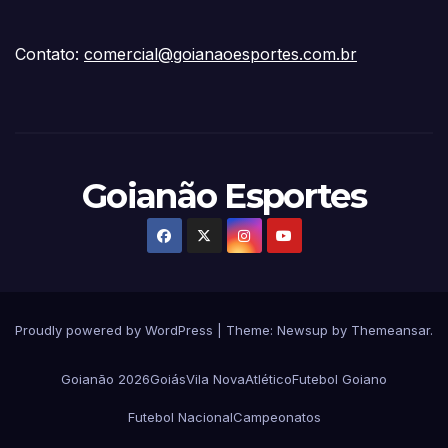
Contato:
comercial@goianaoesportes.com.br
Goianão Esportes
Proudly powered by WordPress
|
Theme:
Newsup
by
Themeansar
.
Goianão 2026
Goiás
Vila Nova
Atlético
Futebol Goiano
Futebol Nacional
Campeonatos