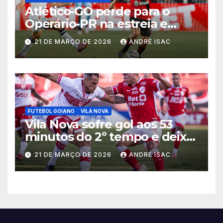
Atlético-GO perde para o
Operário-PR na estreia e
começa sob pressão a Série B
21 DE MARÇO DE 2026
ANDRÉ ISAC
2026
FUTEBOL GOIANO
VILA NOVA
Vila Nova sofre gol aos 53
minutos do 2º tempo e deixa
vitória escapar na estreia da
21 DE MARÇO DE 2026
ANDRÉ ISAC
Série B