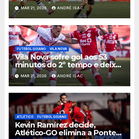
começa sob pressão a Série B
MAR 21, 2026
ANDRÉ ISAC
2026
FUTEBOL GOIANO
VILA NOVA
Vila Nova sofre gol aos 53
minutos do 2º tempo e deixa
vitória escapar na estreia da
MAR 21, 2026
ANDRÉ ISAC
Série B
ATLÉTICO
FUTEBOL GOIANO
Kevin Ramírez decide,
Atlético-GO elimina a Ponte