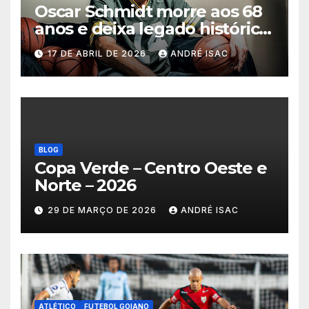
Oscar Schmidt morre aos 68
anos e deixa legado histórico
no basquete mundial
17 DE ABRIL DE 2026
ANDRÉ ISAC
BLOG
Copa Verde – Centro Oeste e
Norte – 2026
29 DE MARÇO DE 2026
ANDRÉ ISAC
ATLÉTICO
FUTEBOL GOIANO