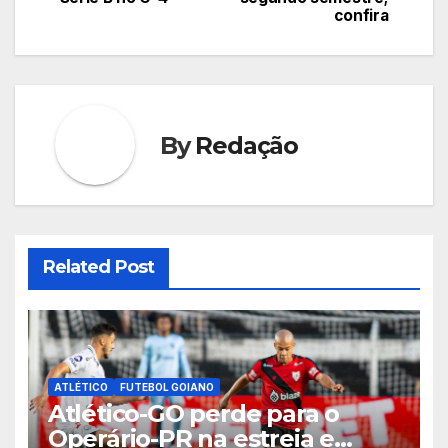
confira
Post
By
Redação
Related Post
ATLÉTICO
FUTEBOL GOIANO
Atlético-GO perde para o
Operário-PR na estreia e