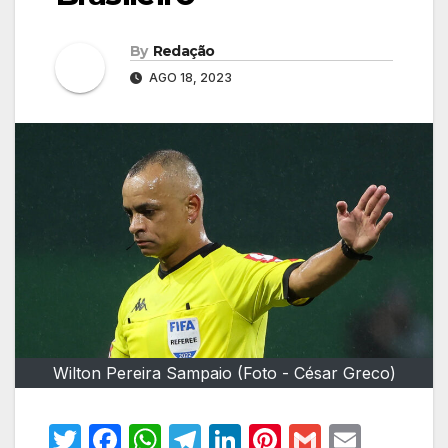
By
Redação
AGO 18, 2023
Wilton Pereira Sampaio (Foto - César Greco)
T
F
W
T
Li
Pi
G
E