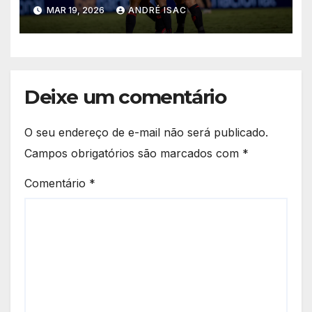
Preta e garante vaga na 5ª
MAR 19, 2026
ANDRÉ ISAC
fase da Copa do Brasil
Deixe um comentário
O seu endereço de e-mail não será publicado.
Campos obrigatórios são marcados com
*
Comentário
*