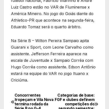
futebol nacional, Fabrício Vilarinho e André
Luiz Castro estão no VAR de Fluminense x
América Mineiro. No jogo do Goiás diante do
Athletico-PR que acontece na segunda-feira,
Eduardo Tomaz será o quarto árbitro.
Na Série B – Wilton Pereira Sampaio apita
Guarani x Sport, com Leone Carvalho como
assistente. Jefferson Ferreira aparece na
escala de Juventude x Sampaio Corrêa com
Hugo Corrêa como assistente. Edson Antônio
estará na equipe do VAR no jogo Ituano x
Criciúma.
Concorrentes
Categorias de base:
Navegação
tropeçam e Vila Nova
FGF e clubes definem
termina rodada da
competições do
de
Série B no G-4
segundo semestre;