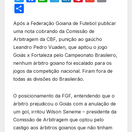
w
a
h
el
n
nt
m
m
S
itt
c
at
e
k
er
ail
ail
h
er
e
s
gr
e
e
Após a Federação Goiana de Futebol publicar
ar
uma nota cobrando da Comissão de
b
A
a
dI
st
e
Arbitragem da CBF, punição ao gaúcho
o
p
m
n
Leandro Pedro Vuaden, que apitou o jogo
o
p
Goiás x Fortaleza pelo Campeonato Brasileiro,
k
nenhum árbitro goiano foi escalado para os
jogos da competição nacional. Firam fora de
todas as divisões do Brasileirão.
O posicionamento da FGF, entendendo que o
árbitro prejudicou o Goiás com a anulação de
um gol, irritou Wilson Seneme – presidente da
Comissão de Arbitragem que optou pelo
castigo aos árbitros goianos que não tinham