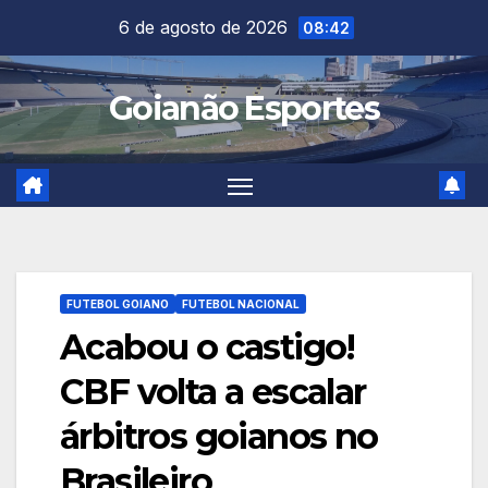
Skip
6 de agosto de 2026
08:42
to
content
Goianão Esportes
FUTEBOL GOIANO
FUTEBOL NACIONAL
Acabou o castigo!
CBF volta a escalar
árbitros goianos no
Brasileiro