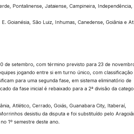
rde, Pontalinense, Jataiense, Campineira, Independência,
E. Goianésia, São Luiz, Inhumas, Canedense, Goiânia e At
a 20 de setembro, com término previsto para 23 de novembr
quipes jogando entre si em turno único, com classificaçã
sificam para uma segunda fase, em sistema eliminatório de
ocado da fase inicial é rebaixado para a 2ª divisão da catego
nia, Atlético, Cerrado, Goiás, Guanabara City, Itaberaí,
Morrinhos desistiu da disputa e foi substituído pelo Aragoiâ
no 1º semestre deste ano.