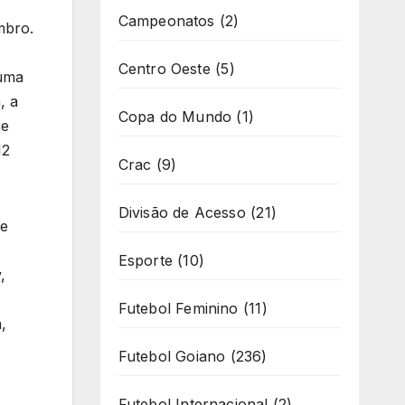
Campeonatos
(2)
mbro.
Centro Oeste
(5)
 uma
, a
Copa do Mundo
(1)
se
12
Crac
(9)
Divisão de Acesso
(21)
 e
Esporte
(10)
,
Futebol Feminino
(11)
,
Futebol Goiano
(236)
Futebol Internacional
(2)