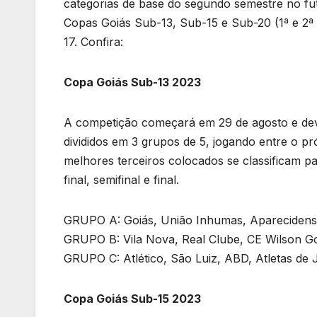
categorias de base do segundo semestre no fu
p
a
d
e
i
a
h
Copas Goiás Sub-13, Sub-15 e Sub-20 (1ª e 2ª 
m
I
r
l
i
a
17. Confira:
n
e
l
r
s
e
Copa Goiás Sub-13 2023
t
A competição começará em 29 de agosto e dev
divididos em 3 grupos de 5, jogando entre o p
melhores terceiros colocados se classificam p
final, semifinal e final.
GRUPO A: Goiás, União Inhumas, Aparecidense,
GRUPO B: Vila Nova, Real Clube, CE Wilson Go
GRUPO C: Atlético, São Luiz, ABD, Atletas de 
Copa Goiás Sub-15 2023