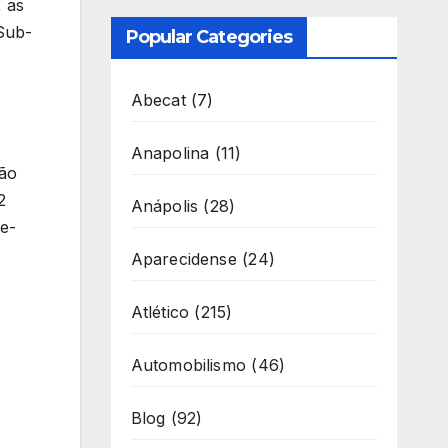
, as
 Sub-
Popular Categories
Abecat
(7)
Anapolina
(11)
rão
2
Anápolis
(28)
de-
Aparecidense
(24)
Atlético
(215)
Automobilismo
(46)
Blog
(92)