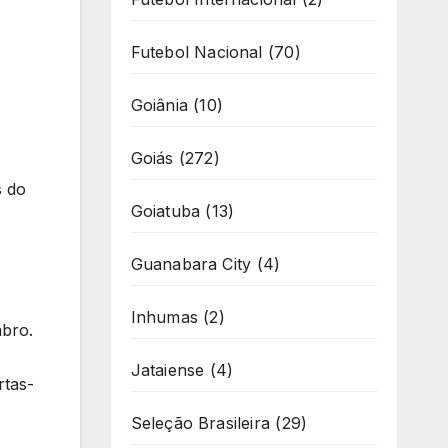
Futebol Nacional
(70)
Goiânia
(10)
Goiás
(272)
s do
Goiatuba
(13)
Guanabara City
(4)
Inhumas
(2)
mbro.
Jataiense
(4)
rtas-
Seleção Brasileira
(29)