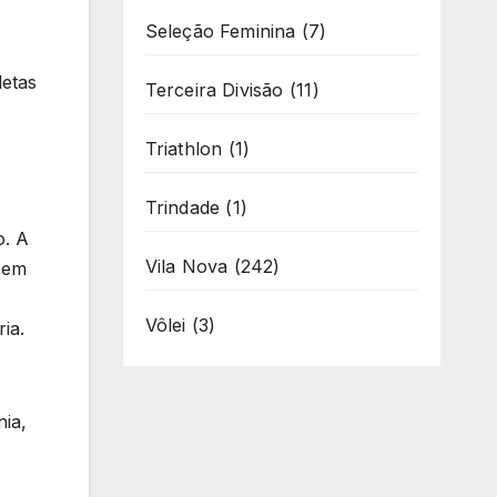
Seleção Feminina
(7)
letas
Terceira Divisão
(11)
Triathlon
(1)
Trindade
(1)
o. A
Vila Nova
(242)
o em
Vôlei
(3)
ria.
nia,