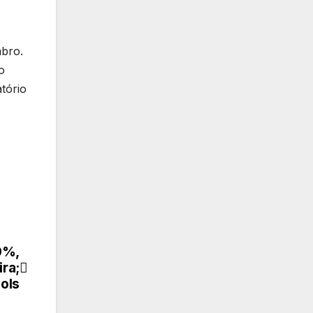
mbro.
o
tório
0%,
ra;
gols