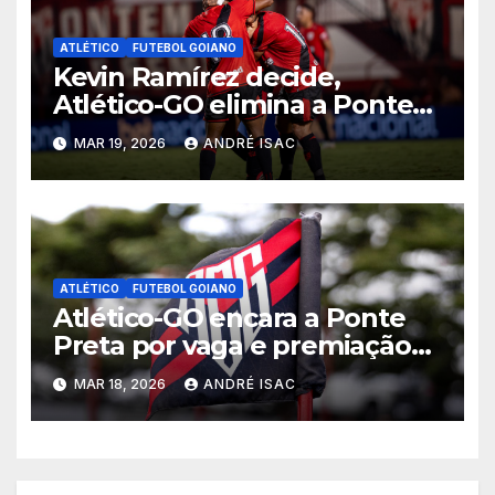
ATLÉTICO
FUTEBOL GOIANO
Kevin Ramírez decide,
Atlético-GO elimina a Ponte
Preta e garante vaga na 5ª
MAR 19, 2026
ANDRÉ ISAC
fase da Copa do Brasil
ATLÉTICO
FUTEBOL GOIANO
Atlético-GO encara a Ponte
Preta por vaga e premiação
milionária na 4ª fase da Copa
MAR 18, 2026
ANDRÉ ISAC
do Brasil