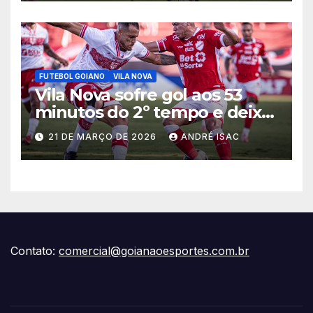
FUTEBOL GOIANO
VILA NOVA
Vila Nova sofre gol aos 53
minutos do 2º tempo e deixa
vitória escapar na estreia da
21 DE MARÇO DE 2026
ANDRÉ ISAC
Série B
Contato:
comercial@goianaoesportes.com.br