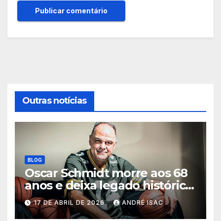
Outras notícias
BLOG
Oscar Schmidt morre aos 68
anos e deixa legado histórico
no basquete mundial
17 DE ABRIL DE 2026
ANDRÉ ISAC