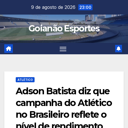
Skip
9 de agosto de 2026
23:00
to
content
Goianão Esportes
ATLÉTICO
Adson Batista diz que
campanha do Atlético
no Brasileiro reflete o
nível de rendimento