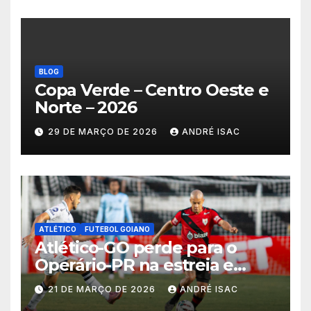
BLOG
Copa Verde – Centro Oeste e
Norte – 2026
29 DE MARÇO DE 2026
ANDRÉ ISAC
ATLÉTICO
FUTEBOL GOIANO
Atlético-GO perde para o
Operário-PR na estreia e
começa sob pressão a Série B
21 DE MARÇO DE 2026
ANDRÉ ISAC
2026