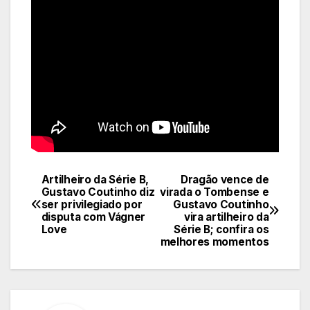
Artilheiro da Série B,
Dragão vence de
Navegação
Gustavo Coutinho diz
virada o Tombense e
ser privilegiado por
Gustavo Coutinho
de
disputa com Vágner
vira artilheiro da
Love
Série B; confira os
Post
melhores momentos