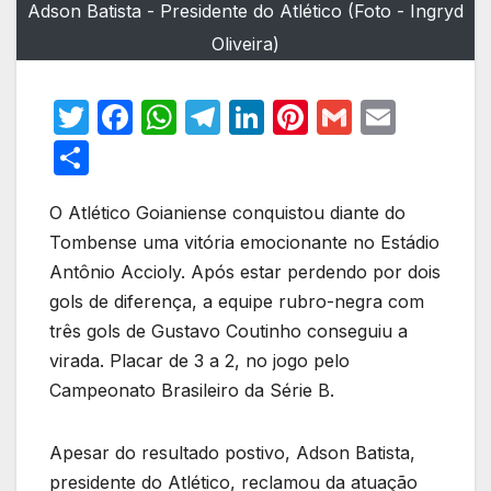
Adson Batista - Presidente do Atlético (Foto - Ingryd
Oliveira)
T
F
W
T
Li
Pi
G
E
w
a
h
el
n
nt
m
m
S
itt
c
at
e
k
er
ail
ail
h
er
e
s
gr
e
e
O Atlético Goianiense conquistou diante do
ar
Tombense uma vitória emocionante no Estádio
b
A
a
dI
st
e
Antônio Accioly. Após estar perdendo por dois
o
p
m
n
gols de diferença, a equipe rubro-negra com
o
p
três gols de Gustavo Coutinho conseguiu a
k
virada. Placar de 3 a 2, no jogo pelo
Campeonato Brasileiro da Série B.
Apesar do resultado postivo, Adson Batista,
presidente do Atlético, reclamou da atuação