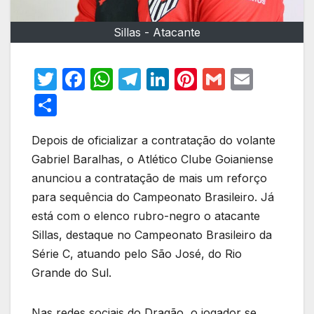
Sillas - Atacante
T
F
W
T
Li
Pi
G
E
w
a
h
el
n
nt
m
m
S
itt
c
at
e
k
er
ail
ail
h
er
e
s
gr
e
e
Depois de oficializar a contratação do volante
ar
Gabriel Baralhas, o Atlético Clube Goianiense
b
A
a
dI
st
e
anunciou a contratação de mais um reforço
o
p
m
n
para sequência do Campeonato Brasileiro. Já
o
p
está com o elenco rubro-negro o atacante
k
Sillas, destaque no Campeonato Brasileiro da
Série C, atuando pelo São José, do Rio
Grande do Sul.
Nas redes sociais do Dragão, o jogador se