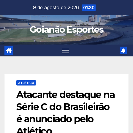
Skip
9 de agosto de 2026
01:30
to
content
Goianão Esportes
ATLÉTICO
Atacante destaque na
Série C do Brasileirão
é anunciado pelo
Atlético