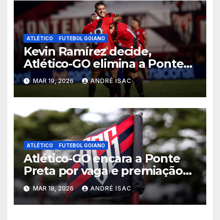
ATLÉTICO
FUTEBOL GOIANO
Kevin Ramírez decide,
Atlético-GO elimina a Ponte
Preta e garante vaga na 5ª
MAR 19, 2026
ANDRÉ ISAC
fase da Copa do Brasil
ATLÉTICO
FUTEBOL GOIANO
Atlético-GO encara a Ponte
Preta por vaga e premiação
milionária na 4ª fase da Copa
MAR 18, 2026
ANDRÉ ISAC
do Brasil