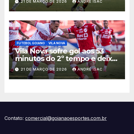
21 DE MARÇO DE 2026
ANDRÉ ISAC
2026
FUTEBOL GOIANO
VILA NOVA
Vila Nova sofre gol aos 53
minutos do 2º tempo e deixa
vitória escapar na estreia da
21 DE MARÇO DE 2026
ANDRÉ ISAC
Série B
Contato:
comercial@goianaoesportes.com.br