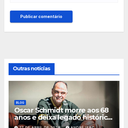
Outras notícias
BLOG
Oscar Schmidt morre aos 68
anos e deixa legado histórico
no basquete mundial
17 DE ABRIL DE 2026
ANDRÉ ISAC