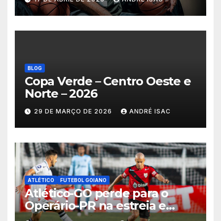
BLOG
Copa Verde – Centro Oeste e
Norte – 2026
29 DE MARÇO DE 2026
ANDRÉ ISAC
ATLÉTICO
FUTEBOL GOIANO
Atlético-GO perde para o
Operário-PR na estreia e
começa sob pressão a Série B