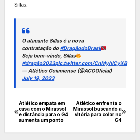
Sillas.
O atacante Sillas é a nova
contratação do
#DragãodoBrasil
Seja bem-vindo, Sillas
#dragão2023
pic.twitter.com/CnMyhICyXB
— Atlético Goianiense (@ACGOficial)
July 19, 2023
Atlético empata em
Atlético enfrenta o
Navegação
casa com o Mirassol
Mirassol buscando a
e distância para o G4
vitória para colar no
de
aumenta um ponto
G4
Post