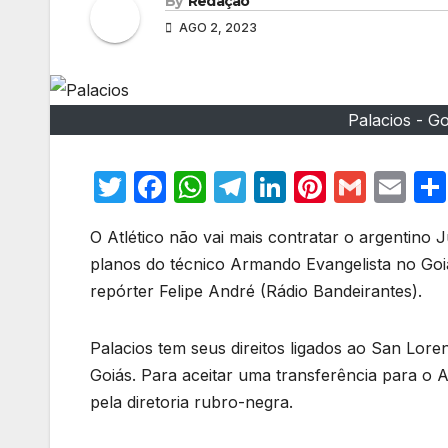
By
Redação
AGO 2, 2023
Palacios - Go
T
F
W
T
Li
Pi
G
E
w
a
h
el
n
nt
m
m
O Atlético não vai mais contratar o argentino 
itt
c
at
e
k
er
ail
ail
planos do técnico Armando Evangelista no Goiá
er
e
s
gr
e
e
repórter Felipe André (Rádio Bandeirantes).
b
A
a
dI
st
o
p
m
n
Palacios tem seus direitos ligados ao San Lor
o
p
Goiás. Para aceitar uma transferência para o A
k
pela diretoria rubro-negra.