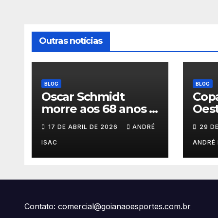
Outras notícias
BLOG
BLOG
Oscar Schmidt
Copa
morre aos 68 anos e
Oest
deixa legado
202
17 DE ABRIL DE 2026
ANDRÉ
29 D
histórico no
basquete mundial
ISAC
ANDRÉ 
Contato:
comercial@goianaoesportes.com.br