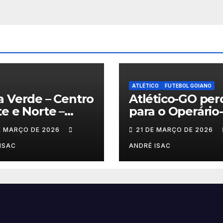
ATLÉTICO
FUTEBOL GOIANO
 Verde – Centro
Atlético-GO per
e e Norte –
para o Operário
6
na estreia e co
E MARÇO DE 2026
21 DE MARÇO DE 2026
sob pressão a S
B 2026
ISAC
ANDRÉ ISAC