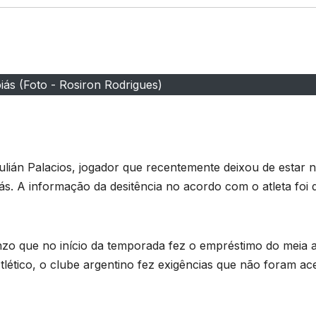
iás (Foto - Rosiron Rodrigues)
S
h
Julián Palacios, jogador que recentemente deixou de estar 
ar
s. A informação da desitência no acordo com o atleta foi 
e
enzo que no início da temporada fez o empréstimo do meia 
tlético, o clube argentino fez exigências que não foram ace