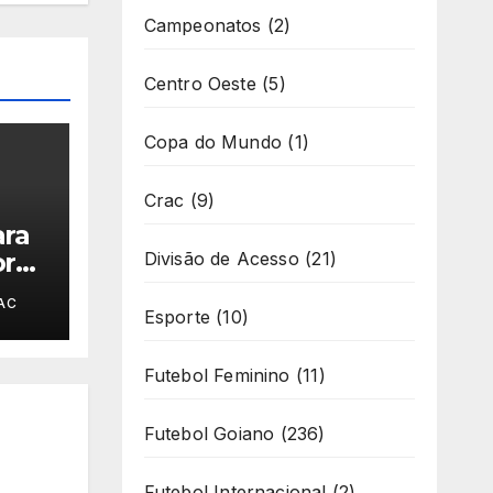
Campeonatos
(2)
Centro Oeste
(5)
Copa do Mundo
(1)
Crac
(9)
ara
or
Divisão de Acesso
(21)
o
AC
fase
Esporte
(10)
l
Futebol Feminino
(11)
Futebol Goiano
(236)
Futebol Internacional
(2)