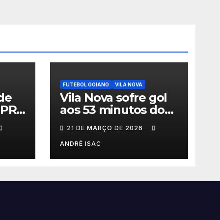
FUTEBOL GOIANO
VILA NOVA
de
Vila Nova sofre gol
-PR
aos 53 minutos do
meça
2º tempo e deixa
21 DE MARÇO DE 2026
érie
vitória escapar na
estreia da Série B
ANDRÉ ISAC