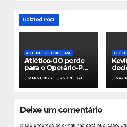
Related Post
ATLÉTICO
FUTEBOL GOIANO
ATLÉTIC
Atlético-GO perde
Kevi
para o Operário-PR
deci
na estreia e começa
elim
MAR 21, 2026
ANDRÉ ISAC
MAR 1
sob pressão a Série
Pret
B 2026
vaga
Copa
Deixe um comentário
O seu endereço de e-mail não será publicado.
Ca