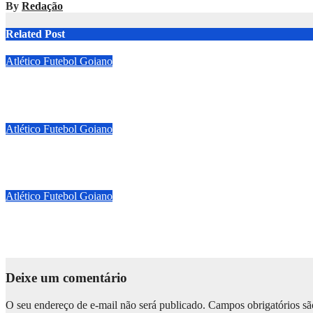
By
Redação
Related Post
Atlético
Futebol Goiano
Atlético-GO perde para o Operário-PR na estreia e começa sob p
mar 21, 2026
André Isac
Atlético
Futebol Goiano
Kevin Ramírez decide, Atlético-GO elimina a Ponte Preta e garan
mar 19, 2026
André Isac
Atlético
Futebol Goiano
Atlético-GO encara a Ponte Preta por vaga e premiação milionári
mar 18, 2026
André Isac
Deixe um comentário
O seu endereço de e-mail não será publicado.
Campos obrigatórios s