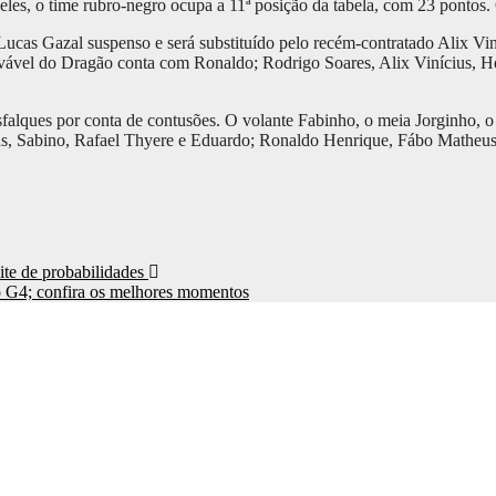
eles, o time rubro-negro ocupa a 11ª posição da tabela, com 23 pontos
 Lucas Gazal suspenso e será substituído pelo recém-contratado Alix 
ovável do Dragão conta com Ronaldo; Rodrigo Soares, Alix Vinícius, H
falques por conta de contusões. O volante Fabinho, o meia Jorginho, o 
riús, Sabino, Rafael Thyere e Eduardo; Ronaldo Henrique, Fábo Matheu
ite de probabilidades
do G4; confira os melhores momentos