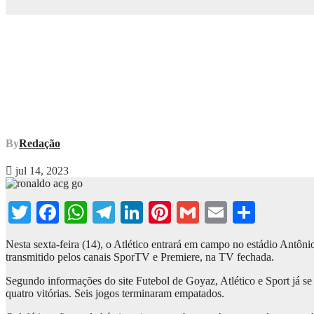
By
Redação
jul 14, 2023
Twitter
Facebook
WhatsApp
Telegram
LinkedIn
Pinterest
Gmail
Email
Share
Nesta sexta-feira (14), o Atlético entrará em campo no estádio Antôn
transmitido pelos canais SporTV e Premiere, na TV fechada.
Segundo informações do site Futebol de Goyaz, Atlético e Sport já s
quatro vitórias. Seis jogos terminaram empatados.