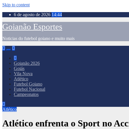
Skip to content
6 de agosto de 2026
14:44
Goianão Esportes
Noticias do futebol goiano e muito mais
Goianão 2026
Goiás
Vila Nova
Atlético
Futebol Goiano
Futebol Nacional
Campeonatos
Atlético
Atlético enfrenta o Sport no Acci