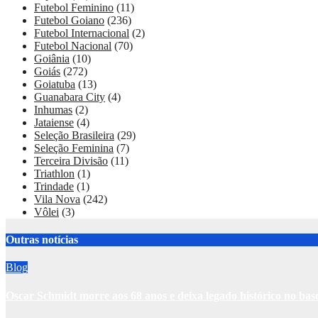
Futebol Feminino
(11)
Futebol Goiano
(236)
Futebol Internacional
(2)
Futebol Nacional
(70)
Goiânia
(10)
Goiás
(272)
Goiatuba
(13)
Guanabara City
(4)
Inhumas
(2)
Jataiense
(4)
Seleção Brasileira
(29)
Seleção Feminina
(7)
Terceira Divisão
(11)
Triathlon
(1)
Trindade
(1)
Vila Nova
(242)
Vôlei
(3)
Outras notícias
Blog
Oscar Schmidt morre aos 68 anos e deixa legado histórico no ba