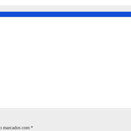
ressão a Série B 2026
te vaga na 5ª fase da Copa do Brasil
a na 4ª fase da Copa do Brasil
ão marcados com
*