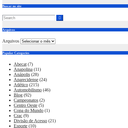
Buscar no site
Arquivos
Arquivos
Popular Categories
Abecat
(7)
Anapolina
(11)
Anápolis
(28)
Aparecidense
(24)
Atlético
(215)
Automobilismo
(46)
Blog
(92)
Campeonatos
(2)
Centro Oeste
(5)
Copa do Mundo
(1)
Crac
(9)
Divisão de Acesso
(21)
Esporte
(10)