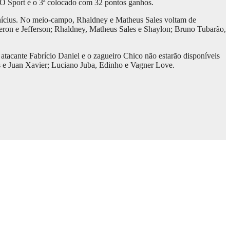
. O Sport é o 3ª colocado com 32 pontos ganhos.
Vinícius. No meio-campo, Rhaldney e Matheus Sales voltam de
eron e Jefferson; Rhaldney, Matheus Sales e Shaylon; Bruno Tubarão,
atacante Fabrício Daniel e o zagueiro Chico não estarão disponíveis
s e Juan Xavier; Luciano Juba, Edinho e Vagner Love.