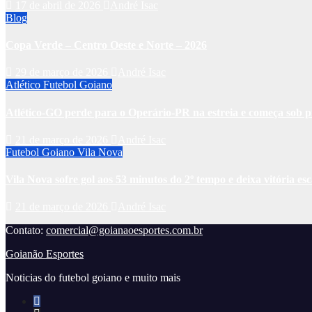
17 de abril de 2026
André Isac
Blog
Copa Verde – Centro Oeste e Norte – 2026
29 de março de 2026
André Isac
Atlético
Futebol Goiano
Atlético-GO perde para o Operário-PR na estreia e começa sob p
21 de março de 2026
André Isac
Futebol Goiano
Vila Nova
Vila Nova sofre gol aos 53 minutos do 2º tempo e deixa vitória es
21 de março de 2026
André Isac
Contato:
comercial@goianaoesportes.com.br
Goianão Esportes
Noticias do futebol goiano e muito mais