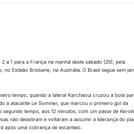
S
h
r 2 a 1 para a França na manhã deste sábado (29), pela
ar
no Estádio Brisbane, na Austrália. O Brasil segue sem ja
e
meiro tempo, quando a lateral Karchaoui cruzou a bola par
do a atacante Le Sommer, que marcou o primeiro gol da
 do segundo tempo, aos 12 minutos, com um passe de Keroli
sas não desistiram e voltaram a assumir a liderança do pla
rd após uma cobrança de escanteio.