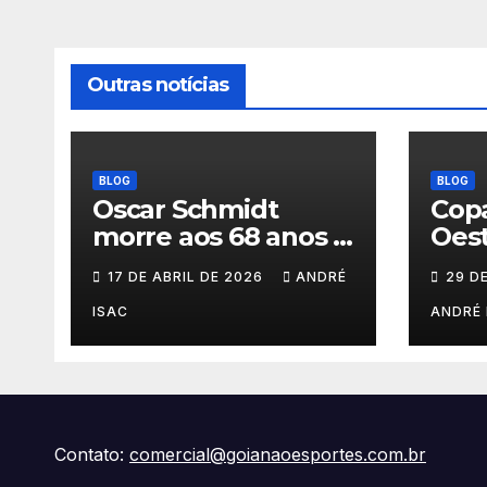
Outras notícias
BLOG
BLOG
Oscar Schmidt
Copa
morre aos 68 anos e
Oest
deixa legado
202
17 DE ABRIL DE 2026
ANDRÉ
29 D
histórico no
basquete mundial
ISAC
ANDRÉ 
Contato:
comercial@goianaoesportes.com.br