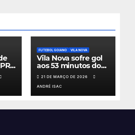
FUTEBOL GOIANO
VILA NOVA
de
Vila Nova sofre gol
-PR
aos 53 minutos do
meça
2º tempo e deixa
21 DE MARÇO DE 2026
érie
vitória escapar na
estreia da Série B
ANDRÉ ISAC