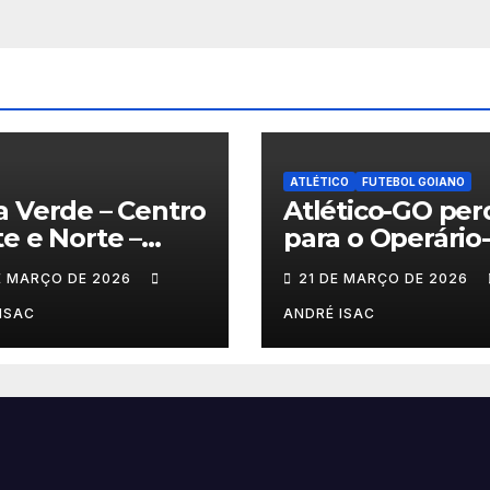
ATLÉTICO
FUTEBOL GOIANO
 Verde – Centro
Atlético-GO per
e e Norte –
para o Operário
6
na estreia e co
E MARÇO DE 2026
21 DE MARÇO DE 2026
sob pressão a S
B 2026
ISAC
ANDRÉ ISAC