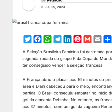
By
Redação
JUL 29, 2023
T
F
W
T
Li
Pi
G
E
w
a
h
el
n
nt
m
m
A Seleção Brasileira Feminina foi derrotada po
itt
c
at
e
k
er
ail
ail
segunda rodada do grupo F da Copa do Mundo, 
er
e
s
gr
e
e
ter conseguido vencer a seleção francesa.
b
A
a
dI
st
o
p
m
n
A França abriu o placar aos 16 minutos do pri
o
p
área e Diani cabeceou para o meio, encontran
k
partida. O Brasil conseguiu empatar no início
gol da atacante Debinha. No entanto, as france
aos 37 minutos, com um gol da zagueira Rena