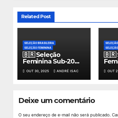
Related Post
SELEÇÃO BRASILEIRA
SELEÇÃO
SELEÇÃO FEMININA
SELEÇÃO
🇧🇷 Seleção
🇧🇷
Feminina Sub-20
Femi
encerra preparação
venc
OUT 30, 2025
ANDRÉ ISAC
OUT 2
em Goiânia com
1 a 
jogo-treino contra o
Isab
México no CT do
Olím
Vila Nova
Deixe um comentário
O seu endereço de e-mail não será publicado.
Ca