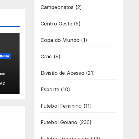
Campeonatos
(2)
Centro Oeste
(5)
Copa do Mundo
(1)
Crac
(9)
ININA
Divisão de Acesso
(21)
e
SAC
a
Esporte
(10)
com
Futebol Feminino
(11)
Futebol Goiano
(236)
Futebol Internacional
(2)