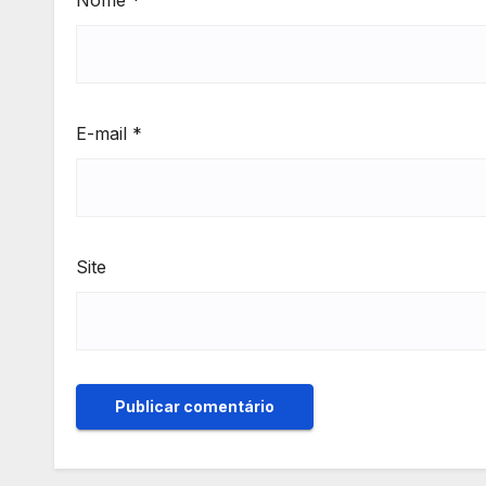
Nome
*
E-mail
*
Site