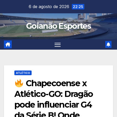
Skip
6 de agosto de 2026
22:25
to
content
Goianão Esportes
ATLÉTICO
Chapecoense x
Atlético-GO: Dragão
pode influenciar G4
da Série B! Onde