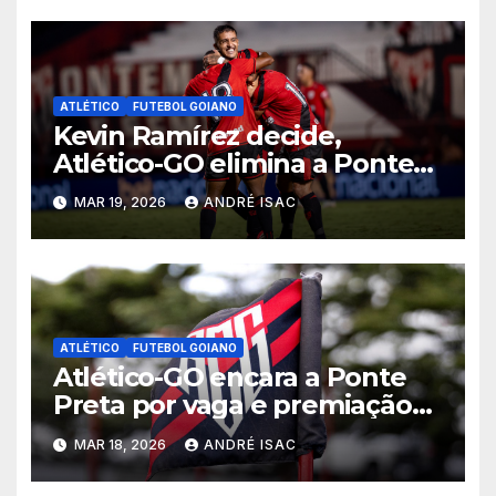
ATLÉTICO
FUTEBOL GOIANO
Kevin Ramírez decide,
Atlético-GO elimina a Ponte
Preta e garante vaga na 5ª
MAR 19, 2026
ANDRÉ ISAC
fase da Copa do Brasil
ATLÉTICO
FUTEBOL GOIANO
Atlético-GO encara a Ponte
Preta por vaga e premiação
milionária na 4ª fase da Copa
MAR 18, 2026
ANDRÉ ISAC
do Brasil