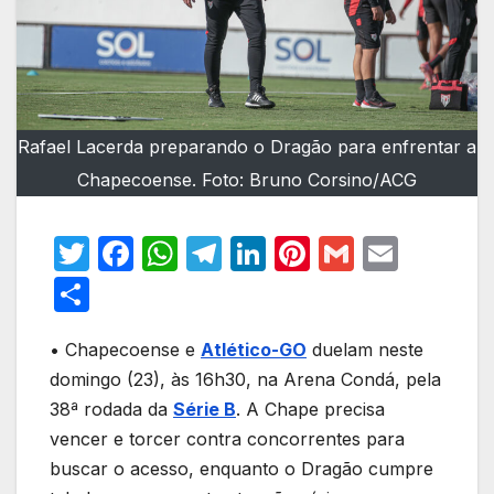
Rafael Lacerda preparando o Dragão para enfrentar a
Chapecoense. Foto: Bruno Corsino/ACG
T
F
W
T
Li
Pi
G
E
w
a
h
el
n
nt
m
m
S
itt
c
at
e
k
er
ail
ail
h
er
e
s
gr
e
e
• Chapecoense e
Atlético-GO
duelam neste
ar
domingo (23), às 16h30, na Arena Condá, pela
b
A
a
dI
st
e
38ª rodada da
Série B
. A Chape precisa
o
p
m
n
vencer e torcer contra concorrentes para
o
p
buscar o acesso, enquanto o Dragão cumpre