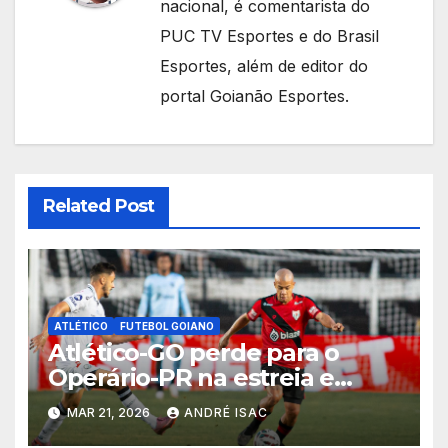
nacional, é comentarista do
PUC TV Esportes e do Brasil
Esportes, além de editor do
portal Goianão Esportes.
Related Post
ATLÉTICO
FUTEBOL GOIANO
Atlético-GO perde para o
Operário-PR na estreia e
começa sob pressão a Série B
MAR 21, 2026
ANDRÉ ISAC
2026