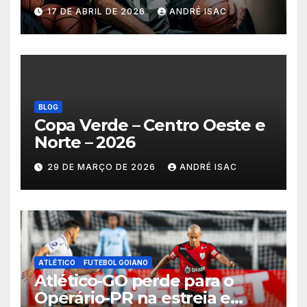
no basquete mundial
17 DE ABRIL DE 2026
ANDRÉ ISAC
BLOG
Copa Verde – Centro Oeste e
Norte – 2026
29 DE MARÇO DE 2026
ANDRÉ ISAC
ATLÉTICO
FUTEBOL GOIANO
Atlético-GO perde para o
Operário-PR na estreia e