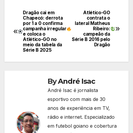
Dragão cai em
Atlético-GO
Navegação
Chapecó: derrota
contrata o
por 1 a 0 confirma
lateral Matheus
de
campanha irregular
Ribeiro:
e coloca o
campeão da
Post
Atlético-GO no
Série B 2016 pelo
meio da tabela da
Dragão
Série B 2025
By
André Isac
André Isac é jornalista
esportivo com mais de 30
anos de experiência em TV,
rádio e internet. Especializado
em futebol goiano e cobertura