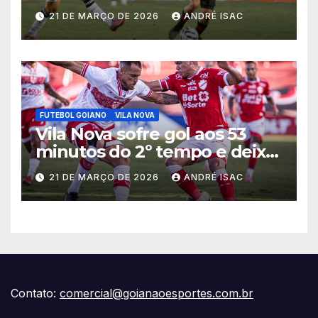
começa sob pressão a Série B
21 DE MARÇO DE 2026
ANDRÉ ISAC
2026
FUTEBOL GOIANO
VILA NOVA
Vila Nova sofre gol aos 53
minutos do 2º tempo e deixa
vitória escapar na estreia da
21 DE MARÇO DE 2026
ANDRÉ ISAC
Série B
Contato:
comercial@goianaoesportes.com.br