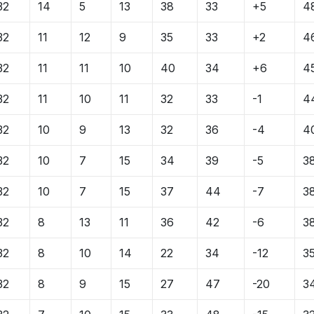
32
14
5
13
38
33
+5
4
32
11
12
9
35
33
+2
4
32
11
11
10
40
34
+6
4
32
11
10
11
32
33
-1
4
32
10
9
13
32
36
-4
4
32
10
7
15
34
39
-5
3
32
10
7
15
37
44
-7
3
32
8
13
11
36
42
-6
3
32
8
10
14
22
34
-12
3
32
8
9
15
27
47
-20
3