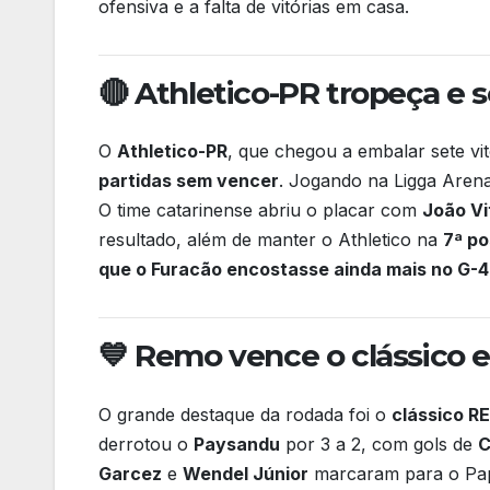
ofensiva e a falta de vitórias em casa.
🔴 Athletico-PR tropeça e s
O
Athletico-PR
, que chegou a embalar sete vi
partidas sem vencer
. Jogando na Ligga Aren
O time catarinense abriu o placar com
João Vi
resultado, além de manter o Athletico na
7ª p
que o Furacão encostasse ainda mais no G-4
💙 Remo vence o clássico e 
O grande destaque da rodada foi o
clássico R
derrotou o
Paysandu
por 3 a 2, com gols de
C
Garcez
e
Wendel Júnior
marcaram para o Pa