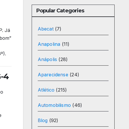
Popular Categories
Abecat
(7)
P. Já
“bom”
Anapolina
(11)
º).
Anápolis
(28)
G-4
Aparecidense
(24)
Atlético
(215)
 o
Automobilismo
(46)
e
Blog
(92)