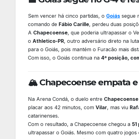
k
Sem vencer há cinco partidas, o
Goiás
segue n
comando de
Fábio Carille
, perdeu duas posiçõ
A
Chapecoense
, que poderia ultrapassar o V
o
Athletico-PR
, outro adversário direto na l
para o Goiás, pois mantém o Furacão mais dist
Com isso, o Goiás continua na
4ª posição, co
🏔️ Chapecoense empata e 
Na Arena Condá, o duelo entre
Chapecoense 
placar aos 42 minutos, com
Vilar
, mas viu
Raf
catarinenses.
Com o resultado, a Chapecoense chegou a
51
ultrapassar o Goiás. Mesmo com quatro jogos d