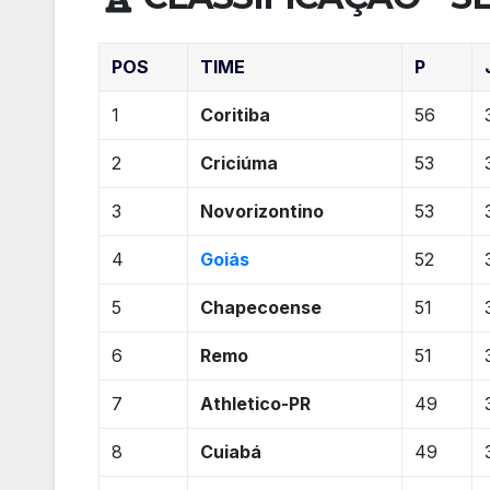
POS
TIME
P
1
Coritiba
56
2
Criciúma
53
3
Novorizontino
53
4
Goiás
52
5
Chapecoense
51
6
Remo
51
7
Athletico-PR
49
8
Cuiabá
49