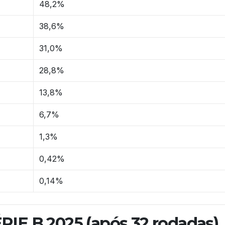
48,2%
38,6%
31,0%
28,8%
13,8%
6,7%
1,3%
0,42%
0,14%
IE B 2025 (após 32 rodadas)