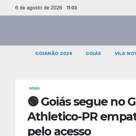
Skip
6 de agosto de 2026
11:03
to
content
GOIANÃO 2026
GOIÁS
VILA NO
GOIÁS
🟢 Goiás segue no G
Athletico-PR empat
pelo acesso