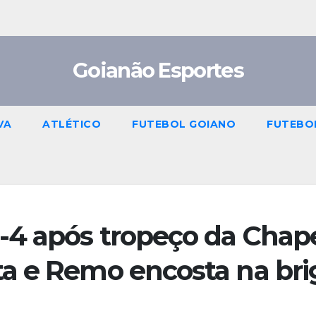
Goianão Esportes
VA
ATLÉTICO
FUTEBOL GOIANO
FUTEBO
-4 após tropeço da Chap
a e Remo encosta na bri