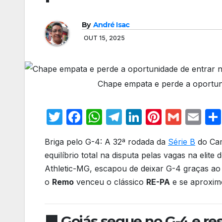
By
André Isac
OUT 15, 2025
Chape empata e perde a oportuni
T
F
W
T
Li
Pi
G
E
w
a
h
el
n
nt
m
m
Briga pelo G-4: A 32ª rodada da
Série B
do Cam
itt
c
at
e
k
er
ail
ail
equilíbrio total na disputa pelas vagas na elite
er
e
s
gr
e
e
Athletic-MG, escapou de deixar G-4 graças a
b
A
a
dI
st
o
Remo
venceu o clássico
RE-PA
e se aproxim
o
p
m
n
o
p
🟩 Goiás segue no G-4 e res