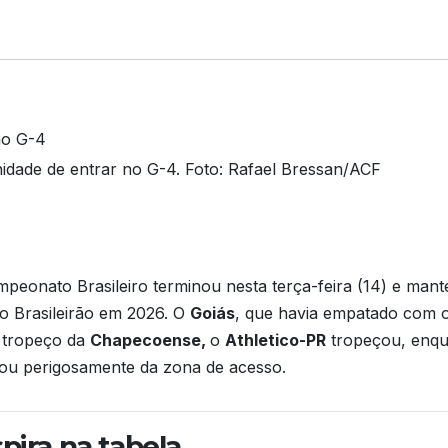
dade de entrar no G-4. Foto: Rafael Bressan/ACF
S
h
peonato Brasileiro terminou nesta terça-feira (14) e mant
ar
 do Brasileirão em 2026. O
Goiás
, que havia empatado com 
e
o tropeço da
Chapecoense,
o
Athletico-PR
tropeçou, enq
ou perigosamente da zona de acesso.
pira na tabela