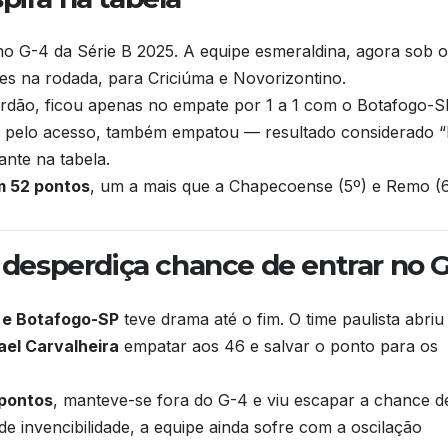
o G-4 da Série B 2025. A equipe esmeraldina, agora sob o
es na rodada, para Criciúma e Novorizontino.
erdão, ficou apenas no empate por 1 a 1 com o Botafogo-S
uta pelo acesso, também empatou — resultado considerado 
ante na tabela.
m 52 pontos
, um a mais que a Chapecoense (5º) e Remo (6
desperdiça chance de entrar no 
e Botafogo-SP
teve drama até o fim. O time paulista abriu
ael Carvalheira
empatar aos 46 e salvar o ponto para os
 pontos
, manteve-se fora do G-4 e viu escapar a chance d
e invencibilidade, a equipe ainda sofre com a oscilação