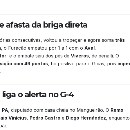
e afasta da briga direta
tórias consecutivas, voltou a tropeçar e agora soma
três
a, o Furacão empatou por 1 a 1 com o
Avaí
.
tor
, e o empate saiu dos pés de
Viveros
, de pênalti. O
osição com 49 pontos
, foi positivo para o Goiás, pois
impe
.
liga o alerta no G-4
E-PA
, disputado com casa cheia no Mangueirão. O
Remo
aio Vinícius
,
Pedro Castro
e
Diego Hernández
, enquanto
pão.