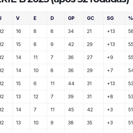
J
V
E
D
GP
GC
SG
32
16
8
8
34
21
+13
5
32
15
8
9
42
29
+13
5
32
14
11
7
36
27
+9
5
32
14
10
8
36
29
+7
5
32
15
6
11
44
31
+13
5
32
13
12
7
39
31
+8
5
32
14
7
11
45
42
+3
5
32
13
10
9
38
35
+3
5