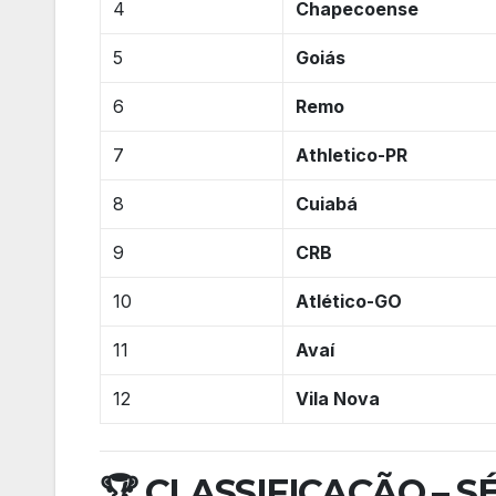
4
Chapecoense
5
Goiás
6
Remo
7
Athletico-PR
8
Cuiabá
9
CRB
10
Atlético-GO
11
Avaí
12
Vila Nova
🏆 CLASSIFICAÇÃO – SÉR